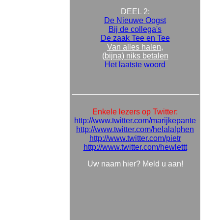
DEEL 2:
De Nieuwe Oogst
Bij de collega's
De zaak Tee en Tee
Van alles halen,
(bijna) niks betalen
Het laatste woord
Enkele lezers op Twitter:
http://www.twitter.com/marijkepante
http://www.twitter.com/helalalphen
http://www.twitter.com/pietr
http://www.twitter.com/hewlettt
Uw naam hier? Meld u aan!