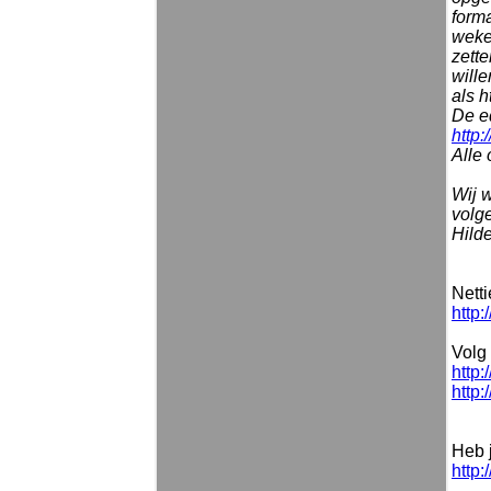
forma
weke
zett
wille
als h
De ed
http
Alle
Wij w
volg
Hild
Nett
http:
Volg 
http:
http:
Heb 
http: