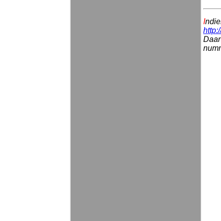
I
ndie
http:
Daar 
numme