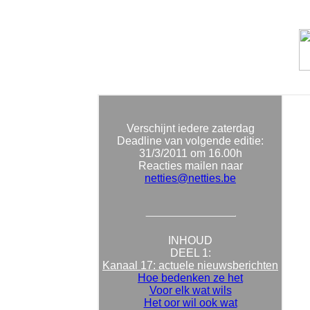
Verschijnt iedere zaterdag
Deadline van volgende editie:
31/3/2011
om 16.00h
Reacties mailen naar
netties@netties.be
INHOUD
DEEL 1:
Kanaal 17: actuele nieuwsberichten
Hoe bedenken ze het
Voor elk wat wils
Het oor wil ook wat