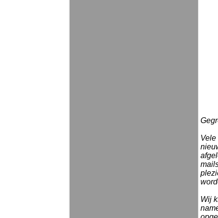
Gegro
Vele
nieu
afgel
mail
plezi
word
Wij k
namel
opge