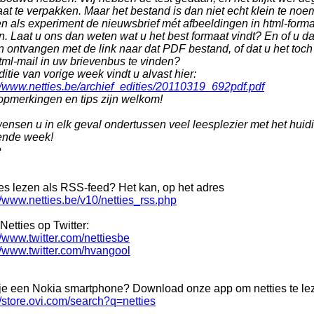
at te verpakken. Maar het bestand is dan niet echt klein te no
n als experiment de nieuwsbrief mét afbeeldingen in html-forma
en. Laat u ons dan weten wat u het best formaat vindt? En of u
n ontvangen met de link naar dat PDF bestand, of dat u het toch
tml-mail in uw brievenbus te vinden?
itie van vorige week vindt u alvast hier:
://www.netties.be/archief_edities/20110319_692pdf.pdf
 opmerkingen en tips zijn welkom!
ensen u in elk geval ondertussen veel leesplezier met het huidi
ende week!
e
ies lezen als RSS-feed? Het kan, op het adres
//www.netties.be/v10/netties_rss.php
Netties op Twitter:
//www.twitter.com/nettiesbe
//www.twitter.com/hvangool
je een Nokia smartphone? Download onze app om netties te le
//store.ovi.com/search?q=netties