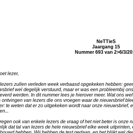
NeTTieS
Jaargang 15
Nummer 693 van 2>6/3/20
et lezer,
 lezers zullen verleden week verbaasd opgekeken hebben: geen 
wsbrief wel degelijk verstuurd, maar er was een probleembij ons
everd werden. In dit nummer lees je hierover meer. Wat ons wel g
s ontvingen van lezers die ons vroegen waar de nieuwsbrief blee
er: te weten dat er zo uitgekeken wordt naar onze nieuwsbrief, 
en...
regen ook van enkele lezers de vraag of het niet beter is onze ni
ijk dat tal van lezers de hele nieuwsbrief elke week uitprinten,
bouwd hebben. Wij hebben de test gedaan, en het blijkt wel deg