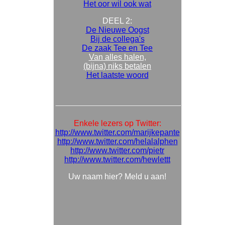
Het oor wil ook wat
DEEL 2:
De Nieuwe Oogst
Bij de collega's
De zaak Tee en Tee
Van alles halen,
(bijna) niks betalen
Het laatste woord
Enkele lezers op Twitter:
http://www.twitter.com/marijkepante
http://www.twitter.com/helalalphen
http://www.twitter.com/pietr
http://www.twitter.com/hewlettt
Uw naam hier? Meld u aan!