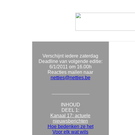
Verschijnt iedere zaterdag
Deadline van volgende editie:
6/1/2011
om 16.00h
Reacties mailen naar
netties@netties.be
INHOUD
DEEL 1:
Kanaal 17: actuele
nieuwsberichten
Hoe bedenken ze het
Voor elk wat wils