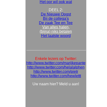
Het oor wil ook wat
DEEL 2:
De Nieuwe Oogst
Bij de collega's
De zaak Tee en Tee
Van alles halen,
(bijna) niks betalen
Het laatste woord
Enkele lezers op Twitter:
http://www.twitter.com/marijkepante
http://www.twitter.com/helalalphen
http://www.twitter.com/pietr
http://www.twitter.com/hewlettt
Uw naam hier? Meld u aan!