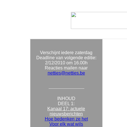
Verschijnt iedere zaterdag
Deadline van volgende editie:
2/12/
2010 om 16.00h
Reacties mailen naar
netties@netties.be
INHOUD
DEEL 1:
Kanaal 17: actuele
nieuwsberichten
Hoe bedenken ze het
Voor elk wat wils