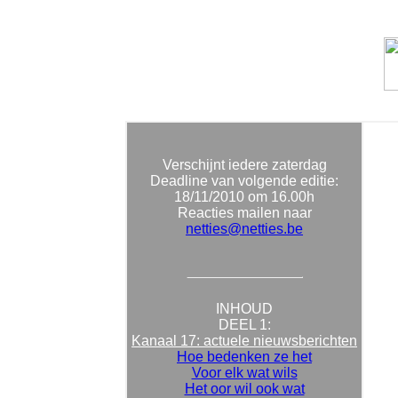
Verschijnt iedere zaterdag
Deadline van volgende editie:
18/11/
2010 om 16.00h
Reacties mailen naar
netties@netties.be
INHOUD
DEEL 1:
Kanaal 17: actuele nieuwsberichten
Hoe bedenken ze het
Voor elk wat wils
Het oor wil ook wat