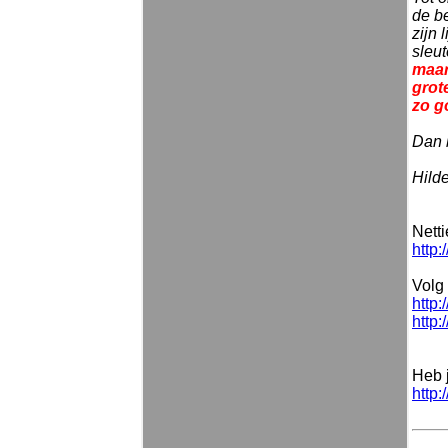
de be
zijn 
sleu
maar
grot
zo g
Dan b
Hild
Nett
http:
Volg 
http:
http:
Heb 
http: