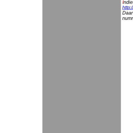
I
ndie
http:
Daar 
numme