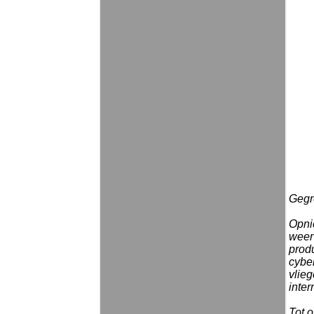
Gegro
Opni
weer
prod
cybe
vlieg
inter
Tot o