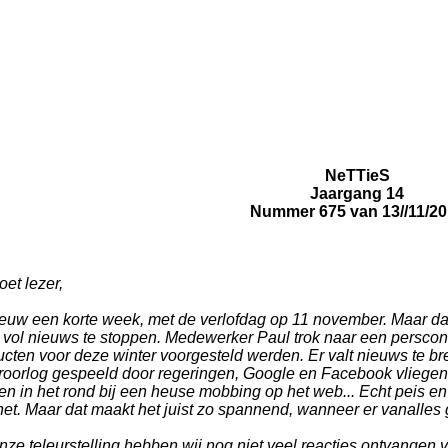
NeTTieS
Jaargang 14
Nummer 675 van 13//11/20
et lezer,
euw een korte week, met de verlofdag op 11 november. Maar dat 
 vol nieuws te stoppen. Medewerker Paul trok naar een perscon
ucten voor deze winter voorgesteld werden. Er valt nieuws te b
roorlog gespeeld door regeringen, Google en Facebook vliegen 
en in het rond bij een heuse mobbing op het web... Echt peis e
net. Maar dat maakt het juist zo spannend, wanneer er vanalles 
nze teleurstelling hebben wij nog niet veel reacties ontvangen