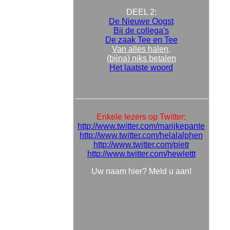
DEEL 2:
De Nieuwe Oogst
Bij de collega's
De zaak Tee en Tee
Van alles halen,
(bijna) niks betalen
Het laatste woord
Enkele lezers op Twitter:
http://www.twitter.com/marijkepante
http://www.twitter.com/helalalphen
http://www.twitter.com/pietr
http://www.twitter.com/hewlettt
Uw naam hier? Meld u aan!