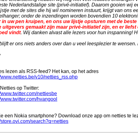
ste Nederlandstalige site (privé-initiatief). Daarom gooien wij
lijstje met de sites die hij wil nomineren instuurt, krijgt van on
telhanger; onder de inzendingen worden bovendien 10 elektron
 in uw pen kruipen, en ons uw lijstje opsturen met de beste 
e uitgevers gemaakt zijn maar privé-initiatief zijn, en er lie
oed vindt
. Wij danken alvast alle lezers voor hun inspanning! 
lijft er ons niets anders over dan u veel leesplezier te wensen.
e
ies lezen als RSS-feed? Het kan, op het adres
//www.netties.be/v10/netties_rss.php
Netties op Twitter:
//www.twitter.com/nettiesbe
//www.twitter.com/hvangool
je een Nokia smartphone? Download onze app om netties te le
//store.ovi.com/search?q=netties