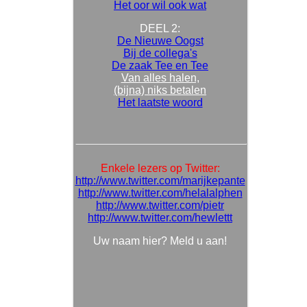
Het oor wil ook wat
DEEL 2:
De Nieuwe Oogst
Bij de collega's
De zaak Tee en Tee
Van alles halen,
(bijna) niks betalen
Het laatste woord
Enkele lezers op Twitter:
http://www.twitter.com/marijkepante
http://www.twitter.com/helalalphen
http://www.twitter.com/pietr
http://www.twitter.com/hewlettt
Uw naam hier? Meld u aan!