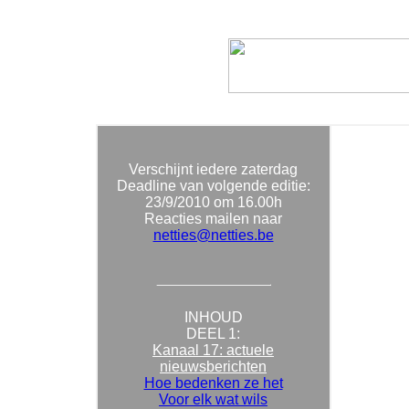
Verschijnt iedere zaterdag
Deadline van volgende editie:
23/9/
2010 om 16.00h
Reacties mailen naar
netties@netties.be
INHOUD
DEEL 1:
Kanaal 17: actuele
nieuwsberichten
Hoe bedenken ze het
Voor elk wat wils