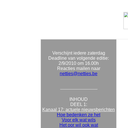
Verschijnt iedere zaterdag
Deadline van volgende editie:
2/9/
2010 om 16.00h
Reacties mailen naar
netties@netties.be
INHOUD
DEEL 1:
Kanaal 17: actuele nieuwsberichten
Hoe bedenken ze het
Voor elk wat wils
Het oor wil ook wat