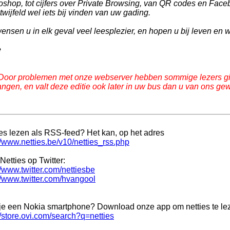
shop, tot cijfers over Private Browsing, van QR codes en Faceb
wijfeld wel iets bij vinden van uw gading.
ensen u in elk geval veel leesplezier, en hopen u bij leven en 
e
 Door problemen met onze webserver hebben sommige lezers gis
angen, en valt deze editie ook later in uw bus dan u van ons g
ies lezen als RSS-feed? Het kan, op het adres
//www.netties.be/v10/netties_rss.php
Netties op Twitter:
//www.twitter.com/nettiesbe
//www.twitter.com/hvangool
je een Nokia smartphone? Download onze app om netties te le
//store.ovi.com/search?q=netties