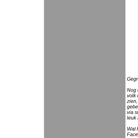
Gegro
Nog e
volk 
zien,
gebe
via 
leuk 
Wat h
Face