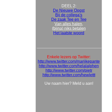
DEEL 2:
De Nieuwe Oogst
Bij de collega's
De zaak Tee en Tee
Van alles halen,
(bijna) niks betalen
Het laatste woord
Enkele lezers op Twitter:
http://www.twitter.com/marijkepante
http://www.twitter.com/helalalphen
http://www.twitter.com/pietr
http://www.twitter.com/hewlettt
Uw naam hier? Meld u aan!