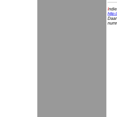
I
ndie
http:
Daar 
numme