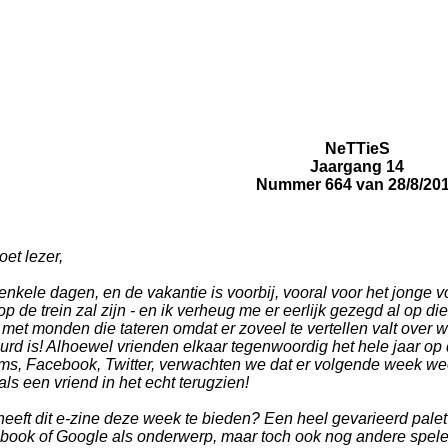
NeTTieS
Jaargang 14
Nummer 664 van 28/8/20
et lezer,
nkele dagen, en de vakantie is voorbij, vooral voor het jonge v
op de trein zal zijn - en ik verheug me er eerlijk gezegd al op
 met monden die tateren omdat er zoveel te vertellen valt over 
urd is! Alhoewel vrienden elkaar tegenwoordig het hele jaar o
sms, Facebook, Twitter, verwachten we dat er volgende week wee
als een vriend in het echt terugzien!
eeft dit e-zine deze week te bieden? Een heel gevarieerd palet 
book of Google als onderwerp, maar toch ook nog andere speler