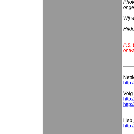
Photo
onget
Wij w
Hild
P.S.
ontv
Nett
http:
Volg 
http:
http:
Heb 
http: