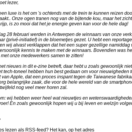
et lezer,
een luxe is het om 's ochtends met de trein te kunnen reizen 
aakt.. Onze ogen tranen nog van de bijtende kou, maar het zicht
 rijp, is zo mooi dat het je energie geven kan voor de hele dag!
ag 28 februari werden in Antwerpen de winnaars van onze verki
aar (privé-initiatief) in de bloemetjes gezet. U hebt een reporta
en wij alvast verklappen dat het een super gezellige namiddag 
ersoonlijk kennis te maken met de winnaars. Bovendien was he
 met onze medewerkers samen te zitten!
et nieuws in dit e-zine betreft, daar hebt u zoals gewoonlijk nie
et tech-toneel hebben hun best gedaan om voor nieuwigheden t
at van Apple, dat een proces inspant tegen de Taiwanese fabri
erg belangrijke zaak, die voor de hele wereld van de smartpho
wijfeld nog veel meer horen zal.
om: wij hebben weer heel wat nieuwtjes en wetenswaardigheden
oer! En zoals gewoonlijk hopen wij u bij leven en welzijn volge
e
ies lezen als RSS-feed? Het kan, op het adres