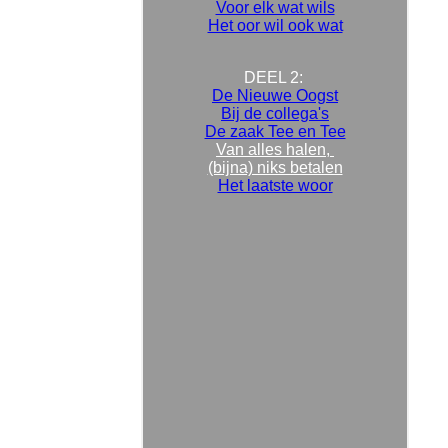
Voor elk wat wils
Het oor wil ook wat
DEEL 2:
De Nieuwe Oogst
Bij de collega's
De zaak Tee en Tee
Van alles halen,
(bijna) niks betalen
Het laatste woor