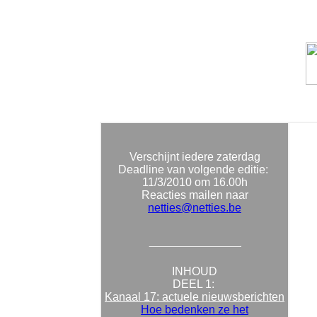
Verschijnt iedere zaterdag
Deadline van volgende editie:
11/3
/2010 om 16.00h
Reacties mailen naar
netties@netties.be
INHOUD
DEEL 1:
Kanaal 17: actuele nieuwsberichten
Hoe bedenken ze het