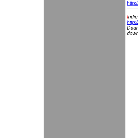
http:
I
ndie
http:
Daar 
downl