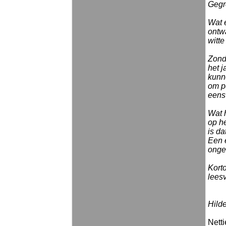
Gegro
Wat 
ontw
witte
Zond
het j
kunn
om p
eens
Wat h
op h
is d
Een 
onget
Kort
leesv
Hild
Nett