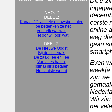
Dit e-z
ingegaa
INHOUD
decembe
DEEL 1:
eerste 
Kanaal 17: actuele nieuwsberichten
Hoe bedenken ze het
online 
Voor elk wat wils
Het oor wil ook wat
weg die
gaan st
DEEL 2:
De Nieuwe Oogst
smartp
Bij de collega's
De zaak Tee en Tee
Even wa
Van alles halen,
(bijna) niks betalen
weekje 
Het laatste woord
zijn we
gemaakt
Nederlan
Wij zij
het vele