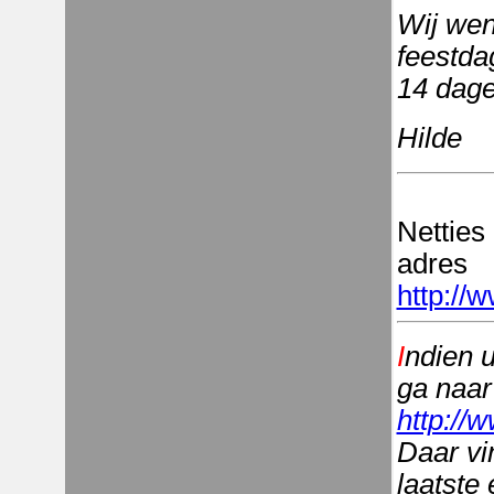
Wij wens
feestda
14 dage
Hilde
Netties
adres
http://
I
ndien u
ga naar
http://
Daar vi
laatste