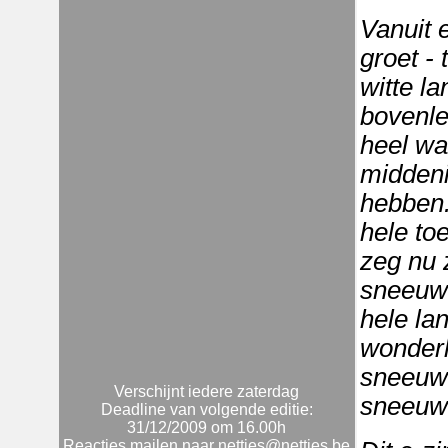
Vanuit 
groet - 
witte l
bovenle
heel wa
middeni
hebben.
hele to
zeg nu z
sneeuw 
hele la
wonderl
sneeuw 
Verschijnt iedere zaterdag
sneeuw 
Deadline van volgende editie:
31/12/2009 om 16.00h
Reacties mailen naar netties@netties.be