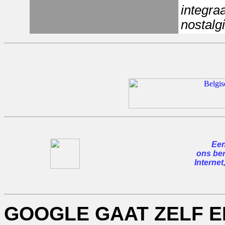
integra
nostalgi
Een
ons ber
Internet
GOOGLE GAAT ZELF E