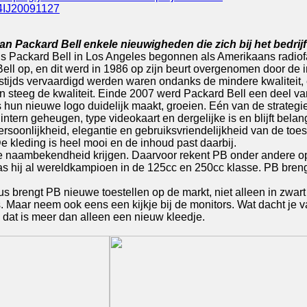
Q4IJ20091127
n Packard Bell enkele nieuwigheden die zich bij het bedrij
is Packard Bell in Los Angeles begonnen als Amerikaans radiofa
Bell op, en dit werd in 1986 op zijn beurt overgenomen door d
tijds vervaardigd werden waren ondanks de mindere kwaliteit, e
en steeg de kwaliteit. Einde 2007 werd Packard Bell een deel v
ls hun nieuwe logo duidelijk maakt, groeien. Eén van de strate
ntern geheugen, type videokaart en dergelijke is en blijft belan
rsoonlijkheid, elegantie en gebruiksvriendelijkheid van de toes
e kleding is heel mooi en de inhoud past daarbij.
de naambekendheid krijgen. Daarvoor rekent PB onder andere op
hij al wereldkampioen in de 125cc en 250cc klasse. PB brengt
 brengt PB nieuwe toestellen op de markt, niet alleen in zwart e
s. Maar neem ook eens een kijkje bij de monitors. Wat dacht je
n dat is meer dan alleen een nieuw kleedje.