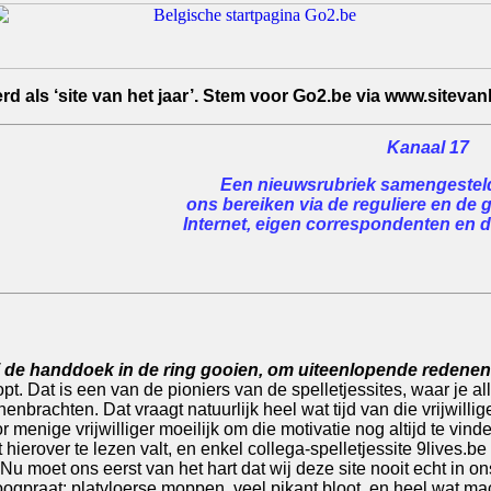
 als ‘site van het jaar’. Stem voor Go2.be via www.sitevanh
Kanaal 17
Een nieuwsrubriek samengesteld 
ons bereiken via de reguliere en de 
Internet, eigen correspondenten en de
j de handdoek in de ring gooien, om uiteenlopende redenen
t. Dat is een van de pioniers van de spelletjessites, waar je all
nenbrachten. Dat vraagt natuurlijk heel wat tijd van die vrijwil
r menige vrijwilliger moeilijk om die motivatie nog altijd te vin
ierover te lezen valt, en enkel collega-spelletjessite 9lives.be d
u moet ons eerst van het hart dat wij deze site nooit echt in ons
ogpraat: platvloerse moppen, veel pikant bloot, en heel wat mach