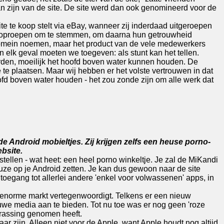
fan zijn van de site. De site werd dan ook genomineerd voor de
ite te koop stelt via eBay, wanneer zij inderdaad uitgeroepen
zers oproepen om te stemmen, om daarna hun getrouwheid
domein noemen, maar het product van de vele medewerkers
 In elk geval moeten we toegeven: als stunt kan het tellen.
 worden, moeilijk het hoofd boven water kunnen houden. De
te plaatsen. Maar wij hebben er het volste vertrouwen in dat
oofd boven water houden - het zou zonde zijn om alle werk dat
 de Android mobieltjes. Zij krijgen zelfs een heuse porno-
bsite.
stellen - wat heet: een heel porno winkeltje. Je zal de MiKandi
euze op je Android zetten. Je kan dus gewoon naar de site
oegang tot allerlei andere 'enkel voor volwassenen' apps, in
 enorme markt vertegenwoordigt. Telkens er een nieuw
uwe media aan te bieden. Tot nu toe was er nog geen 'roze
errassing genomen heeft.
 zijn. Alleen niet voor de Apple, want Apple houdt nog altijd