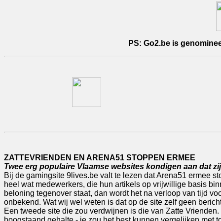
PS: Go2.be is genomineerd
ZATTEVRIENDEN EN ARENA51 STOPPEN ERMEE
Twee erg populaire Vlaamse websites kondigen aan dat zi
Bij de gamingsite 9lives.be valt te lezen dat Arena51 ermee stop
heel wat medewerkers, die hun artikels op vrijwillige basis bin
beloning tegenover staat, dan wordt het na verloop van tijd voo
onbekend. Wat wij wel weten is dat op de site zelf geen bericht h
Een tweede site die zou verdwijnen is die van Zatte Vrienden. N
hoogstaand gehalte - je zou het best kunnen vergelijken met to