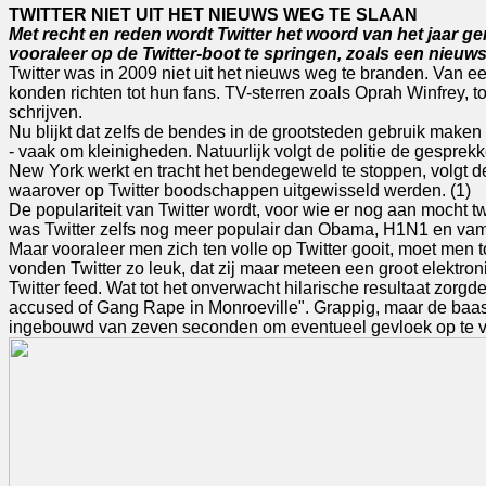
TWITTER NIET UIT HET NIEUWS WEG TE SLAAN
Met recht en reden wordt Twitter het woord van het jaar 
vooraleer op de Twitter-boot te springen, zoals een nieuws
Twitter was in 2009 niet uit het nieuws weg te branden. Van 
konden richten tot hun fans. TV-sterren zoals Oprah Winfrey, top
schrijven.
Nu blijkt dat zelfs de bendes in de grootsteden gebruik maken v
- vaak om kleinigheden. Natuurlijk volgt de politie de gespre
New York werkt en tracht het bendegeweld te stoppen, volgt
waarover op Twitter boodschappen uitgewisseld werden. (1)
De populariteit van Twitter wordt, voor wie er nog aan mocht t
was Twitter zelfs nog meer populair dan Obama, H1N1 en vam
Maar vooraleer men zich ten volle op Twitter gooit, moet me
vonden Twitter zo leuk, dat zij maar meteen een groot elektro
Twitter feed. Wat tot het onverwacht hilarische resultaat zorgd
accused of Gang Rape in Monroeville". Grappig, maar de baas 
ingebouwd van zeven seconden om eventueel gevloek op te van