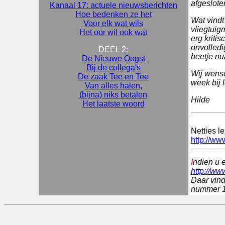
afgeslote
Kanaal 17: actuele nieuwsberichten
Hoe bedenken ze het
Wat vindt
Voor elk wat wils
vliegtuig
Het oor wil ook wat
erg kriti
onvolledi
DEEL 2:
beetje nu
De Nieuwe Oogst
Bij de collega's
Wij wense
De zaak Tee en Tee
week bij l
Van alles halen,
(bijna) niks betalen
Hilde
Het laatste woord
Netties l
http://ww
I
ndien u 
http://ww
Daar vind
nummer 1 