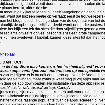
 blijkbaar niet gedeeld wordt door de vele, vele internauten die 
plaats bereikt, aldus de site.
meer in de kijker te lopen: hij heeft aangekondigd dat hij de s
nsen, want dat lijkt een beetje op verraad: eerst de trouwe le
en het blog niet echt het eigendom van de eigenaar van het 
natuurlijk de opbrengst eerlijk verdeeld wordt onder die posters.
en: het blijft een feit dat sites die door vrijwilligers gemaakt
ine reclame om zelfs op veel bezochte sites een grote campagne 
sites kunnen overleven. Hopelijk kunnen deze sites tot dan het h
.
n-het-jaar
ID DAN TOCH
er in de App Store mag komen, is het "vrijheid blijheid" voor
ewezen apps verenigen zich ondertussen op een speciale we
s van te krijgen: er is nu ook een porno-app voor de Android toe
ndroid Market vinden, maar zoals je weet mag je vrij apps naar k
daar de app downloaden. Na installatie van deze app krijg je t
s','Adult News', 'Erotica' en 'Eye Candy'.
jouw meug zijn, maar je zal niet kunnen ontkennen dat het een
rno-industrie er als de kippen bij om zijn content via deze nie
n het feit dat de razende populariteit van de apps iedereen bij v
ou de winkel ook voor de andere besturingssystemen verkrijgbaar