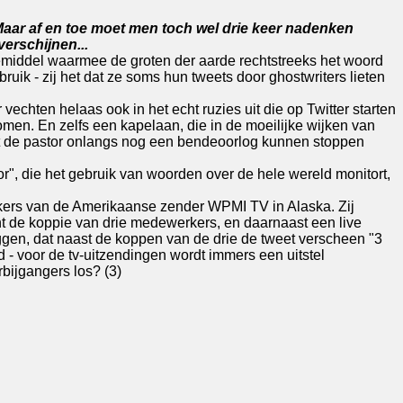
Maar af en toe moet men toch wel drie keer nadenken
verschijnen...
iemiddel waarmee de groten der aarde rechtstreeks het woord
bruik - zij het dat ze soms hun tweets door ghostwriters lieten
vechten helaas ook in het echt ruzies uit die op Twitter starten
omen. En zelfs een kapelaan, die in de moeilijke wijken van
ft de pastor onlangs nog een bendeoorlog kunnen stoppen
or", die het gebruik van woorden over de hele wereld monitort,
nkers van de Amerikaanse zender WPMI TV in Alaska. Zij
nt de koppie van drie medewerkers, en daarnaast een live
leggen, dat naast de koppen van de drie de tweet verscheen "3
 - voor de tv-uitzendingen wordt immers een uitstel
bijgangers los? (3)