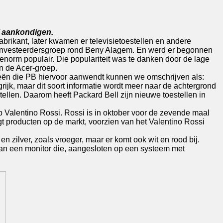
f aankondigen.
brikant, later kwamen er televisietoestellen en andere
e investeerdersgroep rond Beny Alagem. En werd er begonnen
norm populair. Die populariteit was te danken door de lage
an de Acer-groep.
gieën die PB hiervoor aanwendt kunnen we omschrijven als:
grijk, maar dit soort informatie wordt meer naar de achtergrond
tellen. Daarom heeft Packard Bell zijn nieuwe toestellen in
 Valentino Rossi. Rossi is in oktober voor de zevende maal
 producten op de markt, voorzien van het Valentino Rossi
n zilver, zoals vroeger, maar er komt ook wit en rood bij.
 van een monitor die, aangesloten op een systeem met