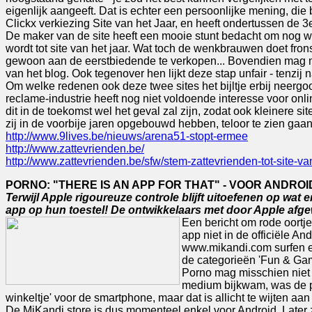
eigenlijk aangeeft. Dat is echter een persoonlijke mening, die
Clickx verkiezing Site van het Jaar, en heeft ondertussen de 3e 
De maker van de site heeft een mooie stunt bedacht om nog wat 
wordt tot site van het jaar. Wat toch de wenkbrauwen doet fro
gewoon aan de eerstbiedende te verkopen... Bovendien mag m
van het blog. Ook tegenover hen lijkt deze stap unfair - tenzij 
Om welke redenen ook deze twee sites het bijltje erbij neergooi
reclame-industrie heeft nog niet voldoende interesse voor onl
dit in de toekomst wel het geval zal zijn, zodat ook kleinere 
zij in de voorbije jaren opgebouwd hebben, teloor te zien gaan
http://www.9lives.be/nieuws/arena51-stopt-ermee
http://www.zattevrienden.be/
http://www.zattevrienden.be/sfw/stem-zattevrienden-tot-site-va
PORNO: "THERE IS AN APP FOR THAT" - VOOR ANDRO
Terwijl Apple rigoureuze controle blijft uitoefenen op wat 
app op hun toestel! De ontwikkelaars met door Apple afg
Een bericht om rode oortje
app niet in de officiële A
www.mikandi.com surfen en 
de categorieën 'Fun & Game
Porno mag misschien niet 
medium bijkwam, was de po
winkeltje' voor de smartphone, maar dat is allicht te wijten aa
De MiKandi store is dus momenteel enkel voor Android. Later z