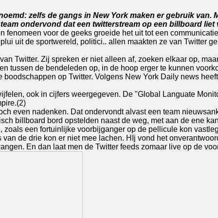
genoemd: zelfs de gangs in New York maken er gebruik van. 
team ondervond dat een twitterstream op een billboard liet 
een fenomeen voor de geeks groeide het uit tot een communicat
lui uit de sportwereld, politici.. allen maakten ze van Twitter ge
an Twitter. Zij spreken er niet alleen af, zoeken elkaar op, maar 
kken tussen de bendeleden op, in de hoop erger te kunnen voork
 de boodschappen op Twitter. Volgens New York Daily news hee
wijfelen, ook in cijfers weergegeven. De "Global Languate Monit
pire.(2)
n toch even nadenken. Dat ondervondt alvast een team nieuwsa
nisch billboard bord opstelden naast de weg, met aan de ene ka
e, zoals een fortuinlijke voorbijganger op de pellicule kon vast
van de drie kon er niet mee lachen. HIj vond het onverantwoord
gen. En dan laat men de Twitter feeds zomaar live op de voor