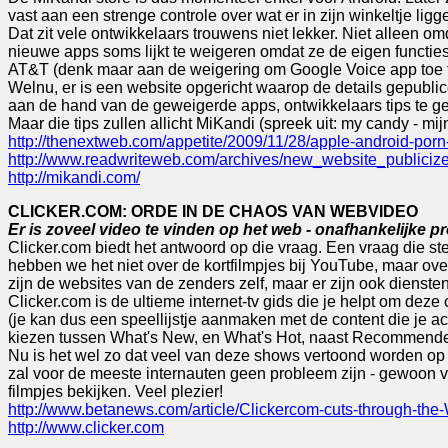
vast aan een strenge controle over wat er in zijn winkeltje li
Dat zit vele ontwikkelaars trouwens niet lekker. Niet alleen o
nieuwe apps soms lijkt te weigeren omdat ze de eigen functie
AT&T (denk maar aan de weigering om Google Voice app toe t
Welnu, er is een website opgericht waarop de details gepubli
aan de hand van de geweigerde apps, ontwikkelaars tips te gev
Maar die tips zullen allicht MiKandi (spreek uit: my candy - mij
http://thenextweb.com/appetite/2009/11/28/apple-android-porn-
http://www.readwriteweb.com/archives/new_website_publiciz
http://mikandi.com/
CLICKER.COM: ORDE IN DE CHAOS VAN WEBVIDEO
Er is zoveel video te vinden op het web - onafhankelijke p
Clicker.com biedt het antwoord op die vraag. Een vraag die st
hebben we het niet over de kortfilmpjes bij YouTube, maar ove
zijn de websites van de zenders zelf, maar er zijn ook dienste
Clicker.com is de ultieme internet-tv gids die je helpt om deze
(je kan dus een speellijstje aanmaken met de content die je 
kiezen tussen What's New, en What's Hot, naast Recommended.
Nu is het wel zo dat veel van deze shows vertoond worden op
zal voor de meeste internauten geen probleem zijn - gewoon via
filmpjes bekijken. Veel plezier!
http://www.betanews.com/article/Clickercom-cuts-through-t
http://www.clicker.com