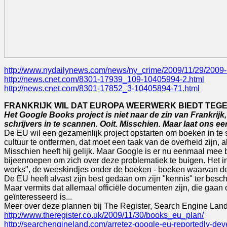
http://www.nydailynews.com/news/ny_crime/2009/11/29/2009-
http://news.cnet.com/8301-17939_109-10405994-2.html
http://news.cnet.com/8301-17852_3-10405894-71.html
FRANKRIJK WIL DAT EUROPA WEERWERK BIEDT TEG
Het Google Books project is niet naar de zin van Frankrij
schrijvers in te scannen. Ooit. Misschien. Maar laat ons e
De EU wil een gezamenlijk project opstarten om boeken in te sc
cultuur te ontfermen, dat moet een taak van de overheid zijn, a
Misschien heeft hij gelijk. Maar Google is er nu eenmaal mee
bijeenroepen om zich over deze problematiek te buigen. Het in
works", de weeskindjes onder de boeken - boeken waarvan de
De EU heeft alvast zijn best gedaan om zijn "kennis" ter bes
Maar vermits dat allemaal officiële documenten zijn, die gaan o
geïnteresseerd is...
Meer over deze plannen bij The Register, Search Engine Land
http://www.theregister.co.uk/2009/11/30/books_eu_plan/
http://searchengineland.com/arretez-google-eu-reportedly-deve