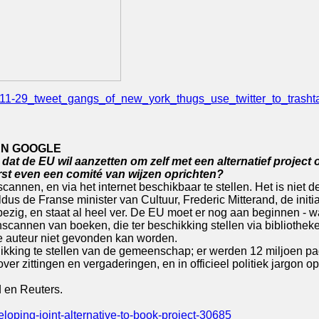
11-29_tweet_gangs_of_new_york_thugs_use_twitter_to_trashtal
EN GOOGLE
k, dat de EU wil aanzetten om zelf met een alternatief proj
erst even een comité van wijzen oprichten?
annen, en via het internet beschikbaar te stellen. Het is niet d
ldus de Franse minister van Cultuur, Frederic Mitterand, de initi
 bezig, en staat al heel ver. De EU moet er nog aan beginnen - 
scannen van boeken, die ter beschikking stellen via bibliothek
 auteur niet gevonden kan worden.
chikking te stellen van de gemeenschap; er werden 12 miljoen 
ver zittingen en vergaderingen, en in officieel politiek jargon o
 en Reuters.
loping-joint-alternative-to-book-project-30685