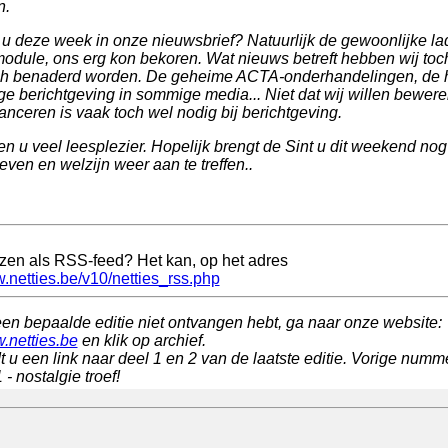
n.
 u deze week in onze nieuwsbrief? Natuurlijk de gewoonlijke la
module, ons erg kon bekoren. Wat nieuws betreft hebben wij toch
sch benaderd worden. De geheime ACTA-onderhandelingen, de ha
ge berichtgeving in sommige media... Niet dat wij willen bewer
anceren is vaak toch wel nodig bij berichtgeving.
n u veel leesplezier. Hopelijk brengt de Sint u dit weekend nog
even en welzijn weer aan te treffen..
ezen als RSS-feed? Het kan, op het adres
w.netties.be/v10/netties_rss.php
een bepaalde editie niet ontvangen hebt, ga naar onze website:
w.netties.be
en klik op archief.
t u een link naar deel 1 en 2 van de laatste editie. Vorige numme
- nostalgie troef!