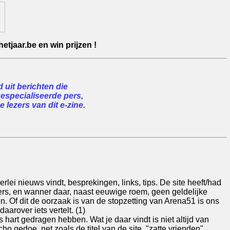
etjaar.be en win prijzen !
uit berichten die
gespecialiseerde pers,
 lezers van dit e-zine.
erlei nieuws vindt, besprekingen, links, tips. De site heeft/had
ligers, en wanner daar, naast eeuwige roem, geen geldelijke
den. Of dit de oorzaak is van de stopzetting van Arena51 is ons
aarover iets vertelt. (1)
 hart gedragen hebben. Wat je daar vindt is niet altijd van
o gedoe, net zoals de titel van de site, "zatte vrienden"