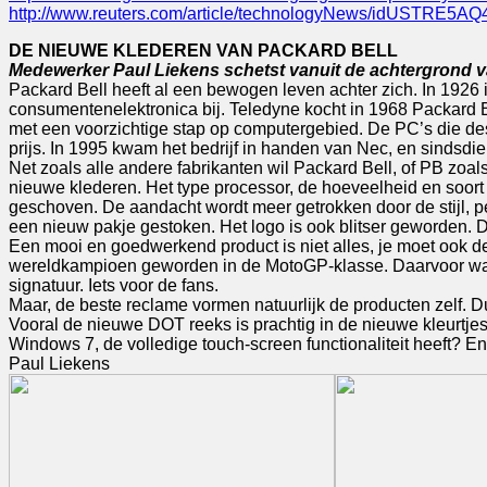
http://www.reuters.com/article/technologyNews/idUSTRE5A
DE NIEUWE KLEDEREN VAN PACKARD BELL
Medewerker Paul Liekens schetst vanuit de achtergrond va
Packard Bell heeft al een bewogen leven achter zich. In 1926 
consumentenelektronica bij. Teledyne kocht in 1968 Packard 
met een voorzichtige stap op computergebied. De PC’s die des
prijs. In 1995 kwam het bedrijf in handen van Nec, en sindsdi
Net zoals alle andere fabrikanten wil Packard Bell, of PB zoa
nieuwe klederen. Het type processor, de hoeveelheid en soort i
geschoven. De aandacht wordt meer getrokken door de stijl, pe
een nieuw pakje gestoken. Het logo is ook blitser geworden. D
Een mooi en goedwerkend product is niet alles, je moet ook 
wereldkampioen geworden in de MotoGP-klasse. Daarvoor was 
signatuur. Iets voor de fans.
Maar, de beste reclame vormen natuurlijk de producten zelf. Dus
Vooral de nieuwe DOT reeks is prachtig in de nieuwe kleurtje
Windows 7, de volledige touch-screen functionaliteit heeft? E
Paul Liekens