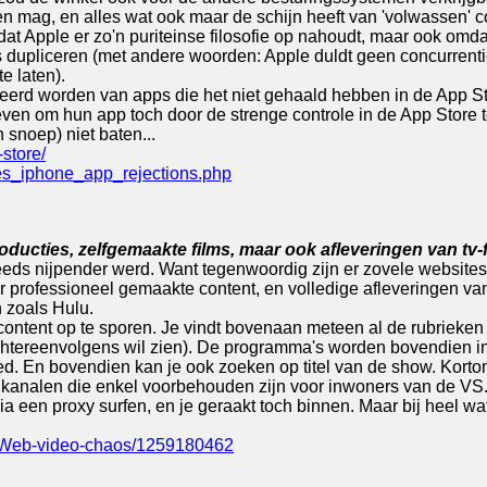
ggen mag, en alles wat ook maar de schijn heeft van 'volwassen'
mdat Apple er zo'n puriteinse filosofie op nahoudt, maar ook omd
s dupliceren (met andere woorden: Apple duldt geen concurrent
e laten).
ceerd worden van apps die het niet gehaald hebben in de App St
en om hun app toch door de strenge controle in de App Store te
n snoep) niet baten...
store/
es_iphone_app_rejections.php
roducties, zelfgemaakte films, maar ook afleveringen van tv-
eeds nijpender werd. Want tegenwoordig zijn er zovele websites 
r professioneel gemaakte content, en volledige afleveringen van
n zoals Hulu.
 content op te sporen. Je vindt bovenaan meteen al de rubrieken 
achtereenvolgens wil zien). De programma's worden bovendien i
 En bovendien kan je ook zoeken op titel van de show. Kortom
 kanalen die enkel voorbehouden zijn voor inwoners van de VS.
 een proxy surfen, en je geraakt toch binnen. Maar bij heel wat 
he-Web-video-chaos/1259180462