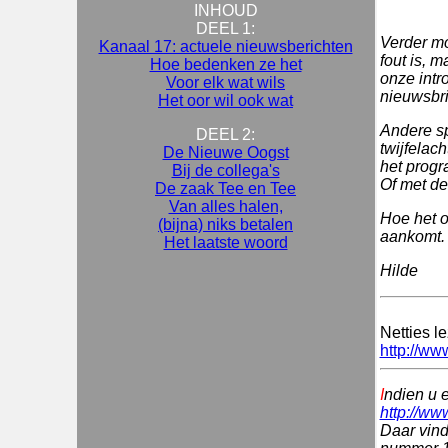
INHOUD
DEEL 1:
Verder mo
Kanaal 17: actuele nieuwsberichten
fout is, 
Hoe bedenken ze het
onze intr
Voor elk wat wils
nieuwsbri
Het oor wil ook wat
Andere sp
DEEL 2:
twijfelac
De Nieuwe Oogst
het progr
Bij de collega's
Of met de
De zaak Tee en Tee
Van alles halen,
Hoe het o
(bijna) niks betalen
aankomt. 
Het laatste woord
Hilde
Netties l
http://ww
I
ndien u 
http://ww
Daar vind