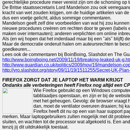
gerechtelijke procedure meer vereist zijn om de schorsing op 
De Britse staatssecretaris Lord Mandelson zou ook verregaan
kracht van wet zouden krijgen, om de huidige artikelen van d
dus een voetje gelicht, aldus sommige commentaren.
Mandelson geeft zelf drie voorbeelden van wat hij zou kunnen
nieuwe procedures creëren om rechten door te geven (labels en
maken over internauten); anderen verplichten om online inbreu
Als (en wij hopen dat het inderdaad maar bij een "als" blijft) 
Maar de democratie onderuit halen om auteursrechten te besch
goedkeuren...
Lees ook de commentaren bij BoinBoing, Slashdot en The Gu
http://www.boingboing.net/2009/11/19/breaking-leaked-uk-g.h
http://www.guardian.co.uk/politics/2009/nov/19/mandelson-cop
http://yro.slashdot.org/story/09/11/19/1511255/Secret-UK-Plan
FIREFOX ZORGT DAT JE LAPTOP HET WARM KRIJGT
Ondanks alle verbeteringen heeft Firefox nog altijd een CP
Wie Firefox gebruikt op een Windows computer 
tabblaadjes openstaan, en zijn er bij de websit
met het geheugen. Gevolg: de browser vraagt he
dan, moet de ventilator overuren draaien; hij 
Firefox heeft dit nu op een van haar support p
merken. Maar laptopgebruikers zullen mogelijk met dit probl
sluiten, en wachten tot de processor wat afgekoeld is. Een a
tenzij jij dit uitdrukkelijk toestaat.