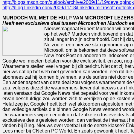
http://blogs.msdn.com/outlook/archive/2009/11/19/developing-a
http://blog.linkedin.com/2009/11/18/linkedin-microsoft-outlook
MURDOCH WIL MET DE HULP VAN MICROSOFT LEZERS
Heeft een exclusieve deal tussen Microsoft en Murdoch 
Nieuwsmagnaat Rupert Murdoch wil absoluut
op het web? Murdoch vindt bovendien dat z
zit al langer in zijn achterhoofd. Dat hij 
Nu zou er een nieuwe stap genomen zijn i
Microsoft, om te bekomen dat deze softwar
New York Post en anderen te indexeren en
Google wel moeten betalen voor die exclusiviteit, en zou, nog 
Waarnemers stellen veel vragen bij dit bericht. Niet dat zij het
nieuws dat op het web niet gevonden kan worden, een rol die
abonnees zal hij kunnen bijwinnen, als de surfers niet door 
Een ander aspect van deze deal zou volgens waarnemers de 
zou, volgens diezelfde waarnemers, liever dat nieuws dan link
laten verstaan dat Google News niet bepaald voor veel inkomst
ervan beschuldigd zou worden zich te verrijken op de kosten 
Hela! zeg je, Google heeft toch wel akkoorden afgesloten met s
dan volledige artikels die binnen Google News vertoond worde
De waarnemers wijzen er ook op dat zulke exclusieve deals al
exclusieve deals gesloten worden, dan verliest de internaut h
vinden bij Bing. Nieuws over voetbal uit de eerste klasse? En
Lees meer bij CNet en PC World. En zoals gewoonlijk heeft Tec