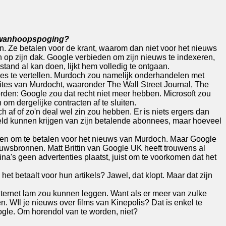
n wanhoopspoging?
. Ze betalen voor de krant, waarom dan niet voor het nieuws
 op zijn dak. Google verbieden om zijn nieuws te indexeren,
stand al kan doen, lijkt hem volledig te ontgaan.
es te vertellen. Murdoch zou namelijk onderhandelen met
sites van Murdocht, waaronder The Wall Street Journal, The
den: Google zou dat recht niet meer hebben. Microsoft zou
om dergelijke contracten af te sluiten.
ch af of zo'n deal wel zin zou hebben. Er is niets ergers dan
eld kunnen krijgen van zijn betalende abonnees, maar hoeveel
en om te betalen voor het nieuws van Murdoch. Maar Google
euwsbronnen. Matt Brittin van Google UK heeft trouwens al
na's geen advertenties plaatst, juist om te voorkomen dat het
t betaalt voor hun artikels? Jawel, dat klopt. Maar dat zijn
nternet lam zou kunnen leggen. Want als er meer van zulke
. WIl je nieuws over films van Kinepolis? Dat is enkel te
oogle. Om horendol van te worden, niet?