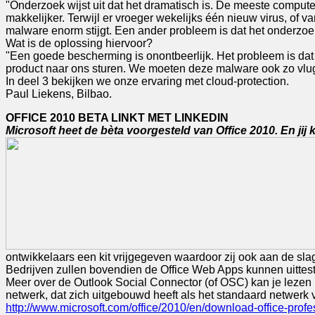
"Onderzoek wijst uit dat het dramatisch is. De meeste compute
makkelijker. Terwijl er vroeger wekelijks één nieuw virus, of v
malware enorm stijgt. Een ander probleem is dat het onderzoek
Wat is de oplossing hiervoor?
"Een goede bescherming is onontbeerlijk. Het probleem is dat
product naar ons sturen. We moeten deze malware ook zo vlug 
In deel 3 bekijken we onze ervaring met cloud-protection.
Paul Liekens, Bilbao.
OFFICE 2010 BETA LINKT MET LINKEDIN
Microsoft heet de bèta voorgesteld van Office 2010. En ji
ontwikkelaars een kit vrijgegeven waardoor zij ook aan de sl
Bedrijven zullen bovendien de Office Web Apps kunnen uittes
Meer over de Outlook Social Connector (of OSC) kan je lezen in 
netwerk, dat zich uitgebouwd heeft als het standaard netwerk v
http://www.microsoft.com/office/2010/en/download-office-profe