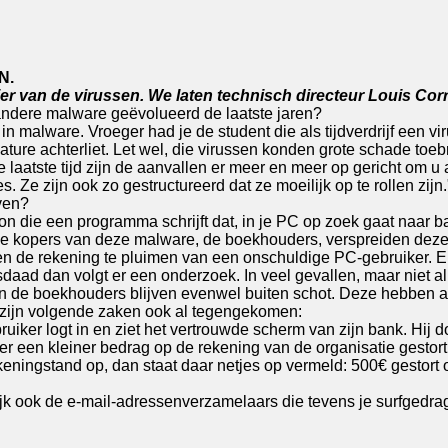
N.
t hier van de virussen. We laten technisch directeur Louis 
andere malware geëvolueerd de laatste jaren?
in malware. Vroeger had je de student die als tijdverdrijf een vi
ature achterliet. Let wel, die virussen konden grote schade t
e laatste tijd zijn de aanvallen er meer en meer op gericht om 
 Ze zijn ook zo gestructureerd dat ze moeilijk op te rollen zijn.
ven?
oon die een programma schrijft dat, in je PC op zoek gaat naar
. De kopers van deze malware, de boekhouders, verspreiden d
en de rekening te pluimen van een onschuldige PC-gebruiker. En d
sdaad dan volgt er een onderzoek. In veel gevallen, maar niet all
 en de boekhouders blijven evenwel buiten schot. Deze hebben a
e zijn volgende zaken ook al tegengekomen:
ker logt in en ziet het vertrouwde scherm van zijn bank. Hij d
r een kleiner bedrag op de rekening van de organisatie gestort
rekeningstand op, dan staat daar netjes op vermeld: 500€ gestor
rlijk ook de e-mail-adressenverzamelaars die tevens je surfged