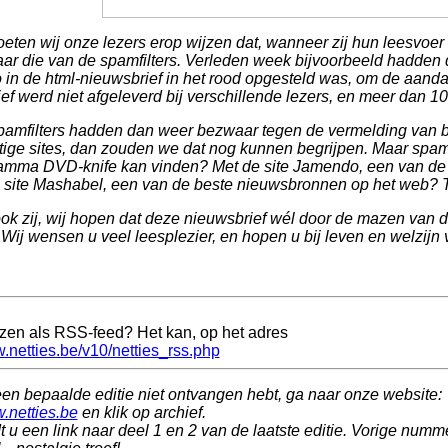
eten wij onze lezers erop wijzen dat, wanneer zij hun leesvoer ni
maar die van de spamfilters. Verleden week bijvoorbeeld hadden de
o in de html-nieuwsbrief in het rood opgesteld was, om de aanda
ef werd niet afgeleverd bij verschillende lezers, en meer dan 
amfilters hadden dan weer bezwaar tegen de vermelding van bepa
htige sites, dan zouden we dat nog kunnen begrijpen. Maar spamfi
amma DVD-knife kan vinden? Met de site Jamendo, een van de
 site Mashabel, een van de beste nieuwsbronnen op het web? Tj
ok zij, wij hopen dat deze nieuwsbrief wél door de mazen van de 
Wij wensen u veel leesplezier, en hopen u bij leven en welzijn
ezen als RSS-feed? Het kan, op het adres
w.netties.be/v10/netties_rss.php
een bepaalde editie niet ontvangen hebt, ga naar onze website:
w.netties.be
en klik op archief.
t u een link naar deel 1 en 2 van de laatste editie. Vorige numme