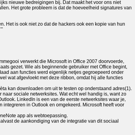
jks nieuwe bedreigingen bij. Dat maakt het voor ons niet
ntallen. Het grote probleem is dat de hoeveelheid signatures van
n. Het is ook niet zo dat de hackers ook een kopie van hun
'"
ommegooi verwerkt die Microsoft in Office 2007 doorvoerde,
laats gezet. Wie als beginnende gebruiker met Office begint,
daad aan functies werd eigenlijk netjes gegroepeerd onder
wel wat afgevloekt met deze ribbon, omdat hij alle functies
bèta kan downloaden om uit te testen op onderstaand adres(1).
naar sociale netwerksites. Wat echt wel handig is, want zo
Outlook. LinkedIn is een van de eerste netwerksites waar je,
n integreren in Outlook en omgekeerd. Microsoft heeft voor
 OneNote app als webtoepassing.
 alvast de aankondiging van de integratie van dit sociaal