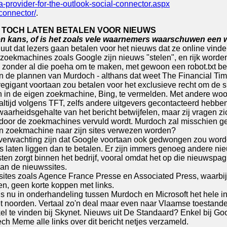
-provider-for-the-outlook-social-connector.aspx
-connector/
.
 TOCH LATEN BETALEN VOOR NIEUWS
een kans, of is het zoals vele waarnemers waarschuwen ee
 dat lezers gaan betalen voor het nieuws dat ze online vinden
oekmachines zoals Google zijn nieuws "stelen", en rijk worden
dat, zonder al die poeha om te maken, met gewoon een robot.txt be
n de plannen van Murdoch - althans dat weet The Financial Tim
egigant voortaan zou betalen voor het exclusieve recht om de 
 in de eigen zoekmachine, Bing, te vermelden. Met andere woor
altijd volgens TFT, zelfs andere uitgevers gecontacteerd hebben 
 waarheidsgehalte van het bericht betwijfelen, maar zij vragen zi
 door de zoekmachines vervuld wordt. Murdoch zal misschien g
een zoekmachine naar zijn sites verwezen worden?
verwachting zijn dat Google voortaan ook gedwongen zou word
s laten liggen dan te betalen. Er zijn immers genoeg andere ni
en zorgt binnen het bedrijf, vooral omdat het op die nieuwspagi
van de nieuwssites.
ites zoals Agence France Presse en Associated Press, waarbij he
n, geen korte koppen met links.
s nu in onderhandeling tussen Murdoch en Microsoft het hele i
et noorden. Vertaal zo'n deal maar even naar Vlaamse toestanden
kel te vinden bij Skynet. Nieuws uit De Standaard? Enkel bij G
h Meme alle links over dit bericht netjes verzameld.