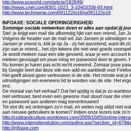
http://www.pcworld.com/article/182849/
http://news.cnet.com/8301-1023_3-10403336-93.html
http://www.techmeme.com/091122/p16#a091122p16
INFOAXE: SOCIALE OPDRINGERIGHEID
Sommige sociale netwerken doen er alles aan opdat jij jou
Stel: je krijgt een mail die afkomstig lijkt van een vriend, Ja
Volgens de header van de mail wil Jan Jansen je uitnodigen v
Jansen je vriend is, klik je op Ja - zij het aarzelend, want dit
zijn van je vriend... het zijn tekens die niet veel goeds voorspe
Je wordt meteen naar een site gevoerd, waar je een account ka
meteen gevraagd om jouw inlog en paswoord door te geven. Hi
Nu komen je haren pas echt recht overeind. Zomaar jouw pasw
bij Google leert dat deze site een add-on aanbiedt voor Fire
Het geeft alvast geen vertrouwen in de site. Het minste wat j
uitnodigingen om eveneens lid te worden van de site. Het ergs
enz.
De moraal van het verhaal? Dat het spijtig is dat je zo wantrouw
niet vertrouwt, best even een gewone mail stuurt naar die vriend
en paswoord aan anderen mag toevertrouwen!
Tot slot dit: wij ontvingen zo'n mail, en weten nog altijd nie
aan nieuwe gebruikers te komen? Indien onze lezers ook zo'n e
http://codeandculture.wordpress.com/2009/10/05/online-intera
http://www.internetevolution.com/author.asp?section_id=67
http://infoaxe.com