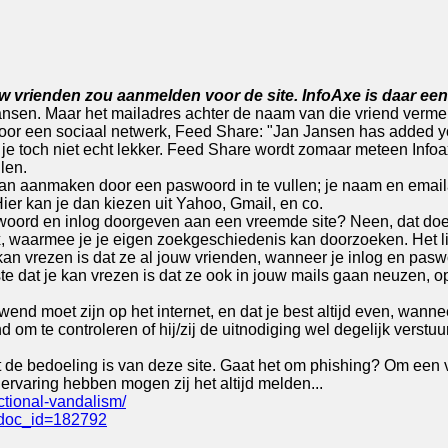
w vrienden zou aanmelden voor de site. InfoAxe is daar een 
n Jansen. Maar het mailadres achter de naam van die vriend vermel
oor een sociaal netwerk, Feed Share: "Jan Jansen has added you
 zit je toch niet echt lekker. Feed Share wordt zomaar meteen Inf
llen.
n aanmaken door een paswoord in te vullen; je naam en emailadr
er kan je dan kiezen uit Yahoo, Gmail, en co.
oord en inlog doorgeven aan een vreemde site? Neen, dat doe j
fox, waarmee je je eigen zoekgeschiedenis kan doorzoeken. Het 
e kan vrezen is dat ze al jouw vrienden, wanneer je inlog en pa
te dat je kan vrezen is dat ze ook in jouw mails gaan neuzen, o
end moet zijn op het internet, en dat je best altijd even, wanneer
 om te controleren of hij/zij de uitnodiging wel degelijk verstuur
t wat de bedoeling is van deze site. Gaat het om phishing? Om ee
rvaring hebben mogen zij het altijd melden...
ctional-vandalism/
9&doc_id=182792