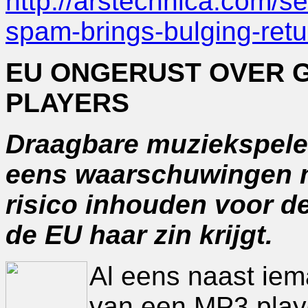
http://arstechnica.com/s
spam-brings-bulging-ret
EU ONGERUST OVER G
PLAYERS
Draagbare muziekspele
eens waarschuwingen m
risico inhouden voor d
de EU haar zin krijgt.
Al eens naast iem
van een MP3 playe