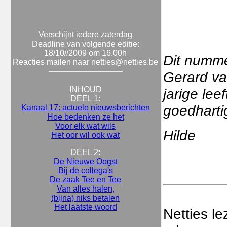
Verschijnt iedere zaterdag
Deadline van volgende editie:
18/10//2009 om 16.00h
Dit numme
Reacties mailen naar netties@netties.be
Gerard va
INHOUD
jarige lee
DEEL 1:
goedhartig
Kanaal 17: actuele nieuwsberichten
Hoe bedenken ze het
Voor elk wat wils
Hilde
Het oor wil ook wat
DEEL 2:
De Nieuwe Oogst
Bij de collega's
De zaak Tee en Tee
Van alles halen,
(bijna) niks betalen
Het laatste woord
Netties l