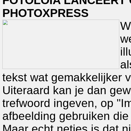
FOTOLOIA LANCEERT 
PHOTOXPRESS
Wi
we
il
al
tekst wat gemakkelijker 
Uiteraard kan je dan ge
trefwoord ingeven, op "I
afbeelding gebruiken die 
Maar echt netjes is dat n