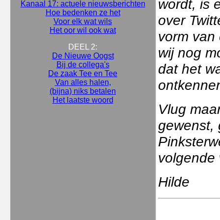
wordt, is
Kanaal 17: actuele nieuwsberichten
Hoe bedenken ze het
over Twitt
Voor elk wat wils
Het oor wil ook wat
vorm van 
DEEL 2:
wij nog m
De Nieuwe Oogst
Bij de collega's
dat het wa
De zaak Tee en Tee
ontkenne
Van alles halen,
(bijna) niks betalen
Het laatste woord
Vlug maar
gewenst, 
Pinksterwe
volgende
Hilde