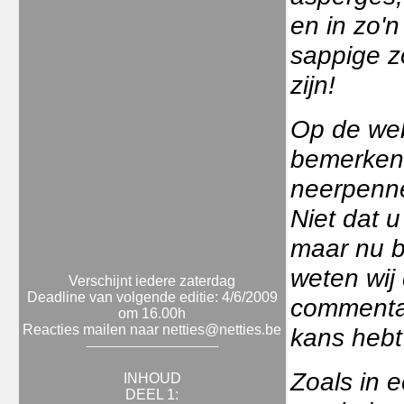
en in zo'n
sappige zo
zijn!
Op de web
bemerken 
neerpenne
Niet dat u
maar nu b
weten wij 
Verschijnt iedere zaterdag
Deadline van volgende editie: 4/6/2009
commentaa
om 16.00h
Reacties mailen naar netties@netties.be
kans hebt
Zoals in 
INHOUD
DEEL 1: