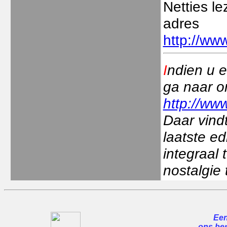
Netties l
adres
http://www
I
ndien u e
ga naar o
http://www
Daar vindt
laatste ed
integraal
nostalgie 
Een
ons ber