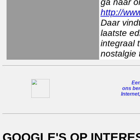
ga naar o
http://www
Daar vindt
laatste ed
integraal
nostalgie 
Een
ons ber
Internet
GOOGLE'S OP INTER