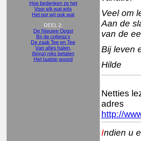
Hoe bedenken ze het
Voor elk wat wils
Veel om l
Het oor wil ook wat
Aan de sl
DEEL 2:
De Nieuwe Oogst
van de ee
Bij de collega's
De zaak Tee en Tee
Bij leven 
Van alles halen,
(bijna) niks betalen
Het laatste woord
Hilde
Netties l
adres
http://www
I
ndien u e