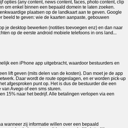
 opties (any content, news content, faces, photo content, clip
teren om enkel binnen een bepaald domein te laten zoeken.
edenkwaardige plaatsen op de landkaart aan te geven. Google
er beeld te geven: wie de kaarten aanpaste, gebouwen
op je desktop bewerken (notities toevoegen enz) en dan naar
ten op de eerste android mobiele telefoons in ons land...
namelijk een iPhone app uitgebracht, waardoor bestuurders en
een lift geven (mits delen van de kosten). Dan moet je de app
netwerk. Daar wordt de route opgeslagen, en er worden pick-up
het afgesproken punt op. Het is dus de bestuurder die een
e van Avego of een sms sturen.
n 15% naar het bedrijf. Alle betalingen verlopen via een
a wanneer zij informatie willen over een bepaald