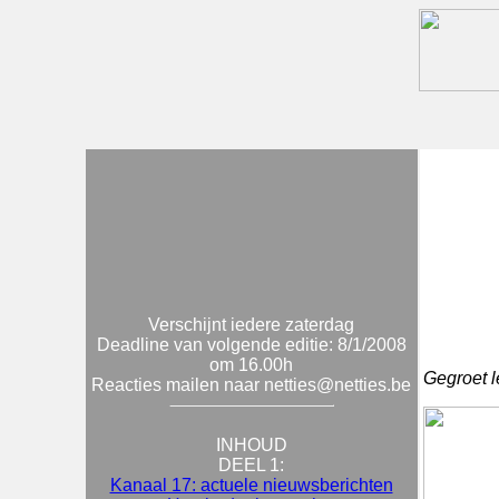
Verschijnt iedere zaterdag
Deadline van volgende editie: 8/1/2008
om 16.00h
Gegroet l
Reacties mailen naar netties@netties.be
INHOUD
DEEL 1:
Kanaal 17: actuele nieuwsberichten