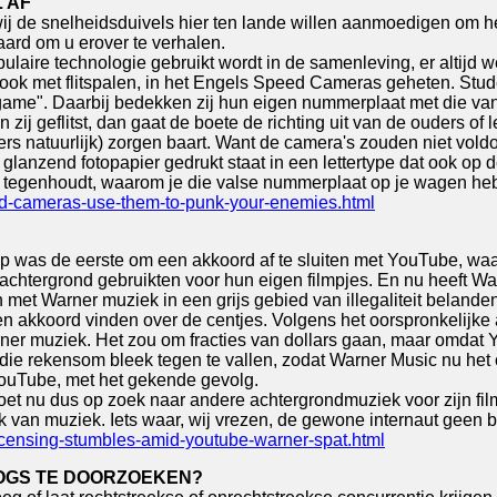
 AF
t wij de snelheidsduivels hier ten lande willen aanmoedigen om 
ard om u erover te verhalen.
aire technologie gebruikt wordt in de samenleving, er altijd we
 ook met flitspalen, in het Engels Speed Cameras geheten. Stud
me". Daarbij bedekken zij hun eigen nummerplaat met die van hu
j geflitst, dan gaat de boete de richting uit van de ouders of l
ers natuurlijk) zorgen baart. Want de camera's zouden niet vol
nzend fotopapier gedrukt staat in een lettertype dat ook op 
e je tegenhoudt, waarom je die valse nummerplaat op je wagen heb
eed-cameras-use-them-to-punk-your-enemies.html
up was de eerste om een akkoord af te sluiten met YouTube, wa
achtergrond gebruikten voor hun eigen filmpjes. En nu heeft Wa
met Warner muziek in een grijs gebied van illegaliteit belanden
akkoord vinden over de centjes. Volgens het oorspronkelijke
er muziek. Het zou om fracties van dollars gaan, maar omdat Yo
die rekensom bleek tegen te vallen, zodat Warner Music nu het
n YouTube, met het gekende gevolg.
e moet nu dus op zoek naar andere achtergrondmuziek voor zijn fi
ik van muziek. Iets waar, wij vrezen, de gewone internaut geen 
icensing-stumbles-amid-youtube-warner-spat.html
LOGS TE DOORZOEKEN?