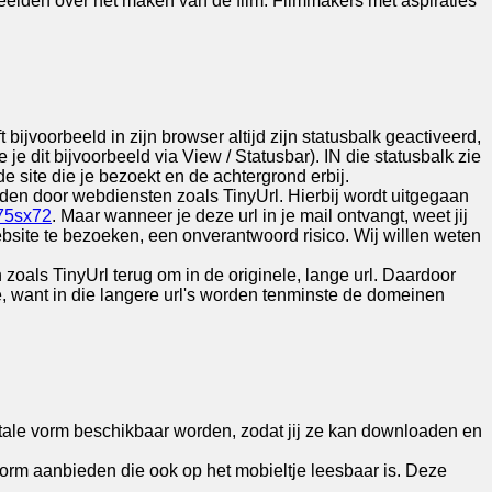
 beelden over het maken van de film. Filmmakers met aspiraties
 bijvoorbeeld in zijn browser altijd zijn statusbalk geactiveerd,
je dit bijvoorbeeld via View / Statusbar). IN die statusbalk zie
de site die je bezoekt en de achtergrond erbij.
rden door webdiensten zoals TinyUrl. Hierbij wordt uitgegaan
/75sx72
. Maar wanneer je deze url in je mail ontvangt, weet jij
ebsite te bezoeken, een onverantwoord risico. Wij willen weten
zoals TinyUrl terug om in de originele, lange url. Daardoor
e, want in die langere url's worden tenminste de domeinen
gitale vorm beschikbaar worden, zodat jij ze kan downloaden en
vorm aanbieden die ook op het mobieltje leesbaar is. Deze