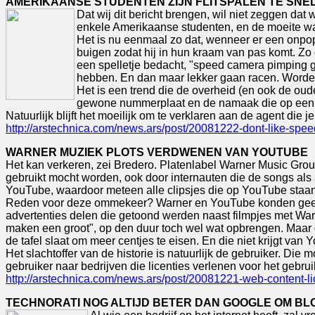
AMERIKAANSE STUDENTEN ZIJN FLITSPALEN TE SNEL
Dat wij dit bericht brengen, wil niet zeggen da
enkele Amerikaanse studenten, en de moeite wa
Het is nu eenmaal zo dat, wenneer er een onpopul
buigen zodat hij in hun kraam van pas komt. Zo
een spelletje bedacht, "speed camera pimping ga
hebben. En dan maar lekker gaan racen. Worden zi
Het is een trend die de overheid (en ook de oud
gewone nummerplaat en de namaak die op een gla
Natuurlijk blijft het moeilijk om te verklaren aan de agent di
http://arstechnica.com/news.ars/post/20081222-dont-like-sp
WARNER MUZIEK PLOTS VERDWENEN VAN YOUTUBE
Het kan verkeren, zei Bredero. Platenlabel Warner Music Gro
gebruikt mocht worden, ook door internauten die de songs als 
YouTube, waardoor meteen alle clipsjes die op YouTube staan 
Reden voor deze ommekeer? Warner en YouTube konden geen 
advertenties delen die getoond werden naast filmpjes met Warn
maken een groot", op den duur toch wel wat opbrengen. Maar 
de tafel slaat om meer centjes te eisen. En die niet krijgt va
Het slachtoffer van de historie is natuurlijk de gebruiker. Di
gebruiker naar bedrijven die licenties verlenen voor het gebru
http://arstechnica.com/news.ars/post/20081221-web-content-l
TECHNORATI NOG ALTIJD BETER DAN GOOGLE OM B