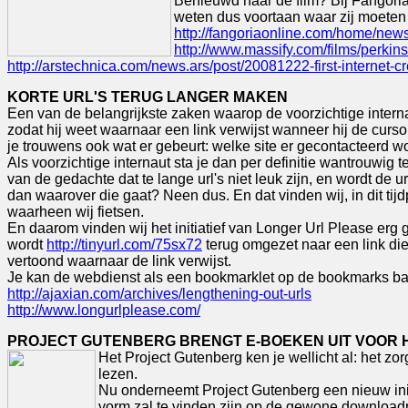
Benieuwd naar de film? Bij Fangoria 
weten dus voortaan waar zij moeten zi
http://fangoriaonline.com/home/news
http://www.massify.com/films/perkin
http://arstechnica.com/news.ars/post/20081222-first-internet-c
KORTE URL'S TERUG LANGER MAKEN
Een van de belangrijkste zaken waarop de voorzichtige internaut 
zodat hij weet waarnaar een link verwijst wanneer hij de cursor 
je trouwens ook wat er gebeurt: welke site er gecontacteerd wor
Als voorzichtige internaut sta je dan per definitie wantrouwi
van de gedachte dat te lange url's niet leuk zijn, en wordt de ur
dan waarover die gaat? Neen dus. En dat vinden wij, in dit ti
waarheen wij fietsen.
En daarom vinden wij het initiatief van Longer Url Please erg 
wordt
http://tinyurl.com/75sx72
terug omgezet naar een link die
vertoond waarnaar de link verwijst.
Je kan de webdienst als een bookmarklet op de bookmarks balk 
http://ajaxian.com/archives/lengthening-out-urls
http://www.longurlplease.com/
PROJECT GUTENBERG BRENGT E-BOEKEN UIT VOOR 
Het Project Gutenberg ken je wellicht al: het z
lezen.
Nu onderneemt Project Gutenberg een nieuw init
vorm zal te vinden zijn op de gewone download