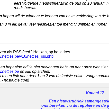
eerstvolgende nieuwsbrief zit in de bus op 10 januari, 
reeds hervat.
 hopen wij de winnaar te kennen van onze verkiezing van de be
n u in elk geval veel leesplezier toe met dit nummer, en hopen u
ezen als RSS-feed? Het kan, op het adres
w.netties.be/v10/netties_rss.php
een bepaalde editie niet ontvangen hebt, ga naar onze website:
w.netties.be
en klik op archief.
t u een link naar deel 1 en 2 van de laatste editie. Vorige numme
- nostalgie troef!
Kanaal 17
Een nieuwsrubriek samengesteld 
ons bereiken via de reguliere en de 