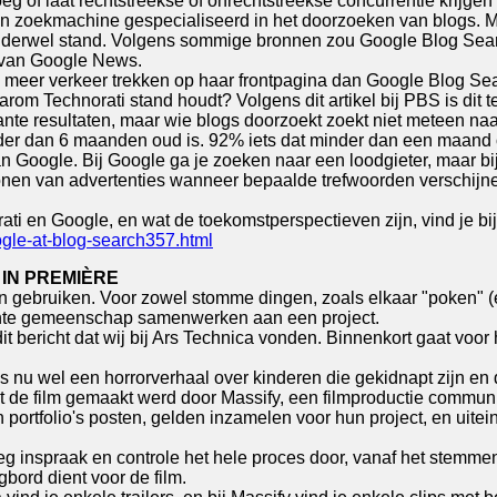
 vroeg of laat rechtstreekse of onrechtstreekse concurrentie kri
n zoekmachine gespecialiseerd in het doorzoeken van blogs. Ma
onderwel stand. Volgens sommige bronnen zou Google Blog Sear
g van Google News.
jd meer verkeer trekken op haar frontpagina dan Google Blog Se
m Technorati stand houdt? Volgens dit artikel bij PBS is dit te
te resultaten, maar wie blogs doorzoekt zoekt niet meteen naar
nder dan 6 maanden oud is. 92% iets dat minder dan een maand 
Google. Bij Google ga je zoeken naar een loodgieter, maar bij T
nen van advertenties wanneer bepaalde trefwoorden verschijnen)
rati en Google, en wat de toekomstperspectieven zijn, vind je bi
ogle-at-blog-search357.html
IN PREMIÈRE
aken gebruiken. Voor zowel stomme dingen, zoals elkaar "poken"
echte gemeenschap samenwerken aan een project.
bericht dat wij bij Ars Technica vonden. Binnenkort gaat voor h
 is nu wel een horrorverhaal over kinderen die gekidnapt zijn e
 dat de film gemaakt werd door Massify, een filmproductie commun
portfolio's posten, gelden inzamelen voor hun project, en uitein
 inspraak en controle het hele proces door, vanaf het stemmen v
gbord dient voor de film.