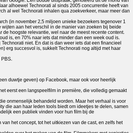
jgen van Google. Een boude uitspraak, genoteerd uit de mond van
ar alhoewel Technorati al sinds 2005 concurrentie heeft van
ch al wel Technorati inhalen qua zoekverkeer, maar meer dan
arch (in november 2,5 miljoen unieke bezoekers tegenover 1
 wijten aan het verschil in de manier van zoeken bij beide
 de hoogste relevantie, wel naar de meest recente content.
oud is, en 70% naar iets dat minder dan een week oud is.
echnorati niet. En dat is dan weer iets dat een financieel
 erg succesvol is, sukkelt Technorati nog altijd met haar
j PBS.
 (een duwtje geven) op Facebook, maar ook voor heerlijk
et eerst een langspeelfilm in première, die volledig gemaakt
n die onmenselijk behandeld worden. Maar het verhaal is voor
ity die aan haar leden tools biedt om ideetjes te delen, samen
delijk een publiek vinden voor hun film bij de
an het concept, tot het uitkiezen van de cast, en zelfs het