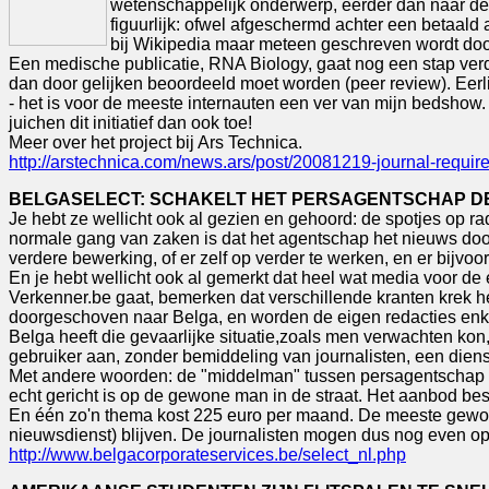
wetenschappelijk onderwerp, eerder dan naar de ec
figuurlijk: ofwel afgeschermd achter een betaald
bij Wikipedia maar meteen geschreven wordt door i
Een medische publicatie, RNA Biology, gaat nog een stap verde
dan door gelijken beoordeeld moet worden (peer review). Eerl
- het is voor de meeste internauten een ver van mijn bedshow.
juichen dit initiatief dan ook toe!
Meer over het project bij Ars Technica.
http://arstechnica.com/news.ars/post/20081219-journal-require
BELGASELECT: SCHAKELT HET PERSAGENTSCHAP DE
Je hebt ze wellicht ook al gezien en gehoord: de spotjes op 
normale gang van zaken is dat het agentschap het nieuws doo
verdere bewerking, of er zelf op verder te werken, en er bijvoo
En je hebt wellicht ook al gemerkt dat heel wat media voor de e
Verkenner.be gaat, bemerken dat verschillende kranten krek het
doorgeschoven naar Belga, en worden de eigen redacties enkel 
Belga heeft die gevaarlijke situatie,zoals men verwachten ko
gebruiker aan, zonder bemiddeling van journalisten, een diens
Met andere woorden: de "middelman" tussen persagentschap en ge
echt gericht is op de gewone man in de straat. Het aanbod bes
En één zo'n thema kost 225 euro per maand. De meeste gewone 
nieuwsdienst) blijven. De journalisten mogen dus nog even op
http://www.belgacorporateservices.be/select_nl.php