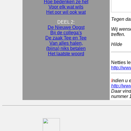
Hoe bedenken ze het
Voor elk wat wils
Het oor wil ook wat
Tegen dan
DEEL 2:
De Nieuwe Oogst
Wij wense
Bij de collega's
treffen.
De zaak Tee en Tee
Van alles halen,
Hilde
(bijna) niks betalen
Het laatste woord
Netties l
http://ww
I
ndien u 
http://ww
Daar vind
nummer 1 