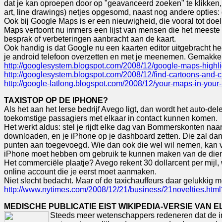
dat je kan oproepen door op "geavanceerd zoeken" te klikken, w
art, line drawings) netjes opgesomd, naast nog andere opties:
Ook bij Google Maps is er een nieuwigheid, die vooral tot d
Maps vertoont nu immers een lijst van mensen die het meeste
besprak of verbeteringen aanbracht aan de kaart.
Ook handig is dat Google nu een kaarten editor uitgebracht h
je android telefoon overzetten en met je meenemen. Gemakkelij
http://googlesystem.blogspot.com/2008/12/google-maps-highlig
http://googlesystem.blogspot.com/2008/12/find-cartoons-and-c
http://google-latlong.blogspot.com/2008/12/your-maps-in-your-
TAXISTOP OP DE IPHONE?
Als het aan het Ierse bedrijf Avego ligt, dan wordt het auto-d
toekomstige passagiers met elkaar in contact kunnen komen.
Het werkt aldus: stel je rijdt elke dag van Bommerskonten naa
downloaden, en je iPhone op je dashboard zetten. Die zal dan
punten aan toegevoegd. Wie dan ook die wel wil nemen, kan vi
iPhone moet hebben om gebruik te kunnen maken van de dienst
Het commerciële plaatje? Avego rekent 30 dollarcent per mijl,
online account die je eerst moet aanmaken.
Niet slecht bedacht. Maar of de taxichauffeurs daar gelukkig 
http://www.nytimes.com/2008/12/21/business/21novelties.ht
MEDISCHE PUBLICATIE EIST WIKIPEDIA-VERSIE VAN E
Steeds meer wetenschappers redeneren dat de inte