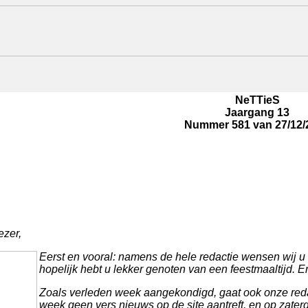
NeTTieS
Jaargang 13
Nummer 581 van 27/12/
ezer,
Eerst en vooral: namens de hele redactie wensen wij u f
hopelijk hebt u lekker genoten van een feestmaaltijd. E
Zoals verleden week aangekondigd, gaat ook onze reda
week geen vers nieuws op de site aantreft, en op zater