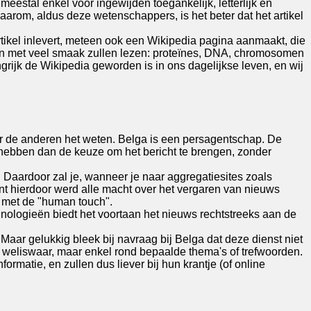
eestal enkel voor ingewijden toegankelijk, letterlijk en
aarom, aldus deze wetenschappers, is het beter dat het artikel
rtikel inlevert, meteen ook een Wikipedia pagina aanmaakt, die
teen met veel smaak zullen lezen: proteïnes, DNA, chromosomen
grijk de Wikipedia geworden is in ons dagelijkse leven, en wij
eer de anderen het weten. Belga is een persagentschap. De
hebben dan de keuze om het bericht te brengen, zonder
t. Daardoor zal je, wanneer je naar aggregatiesites zoals
ant hierdoor werd alle macht over het vergaren van nieuws
n met de "human touch".
nologieën biedt het voortaan het nieuws rechtstreeks aan de
Maar gelukkig bleek bij navraag bij Belga dat deze dienst niet
me weliswaar, maar enkel rond bepaalde thema's of trefwoorden.
atie, en zullen dus liever bij hun krantje (of online