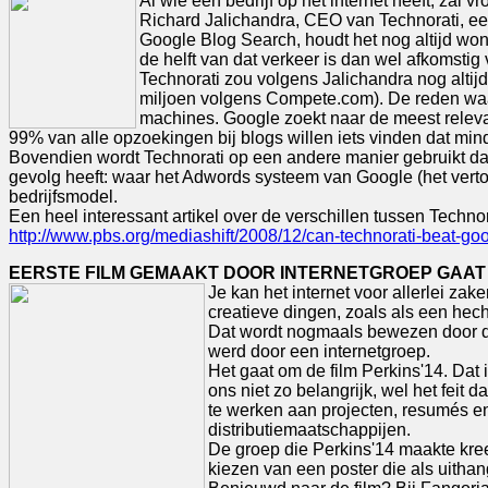
Al wie een bedrijf op het internet heeft, zal
Richard Jalichandra, CEO van Technorati, ee
Google Blog Search, houdt het nog altijd w
de helft van dat verkeer is dan wel afkomsti
Technorati zou volgens Jalichandra nog alti
miljoen volgens Compete.com). De reden waaro
machines. Google zoekt naar de meest relevan
99% van alle opzoekingen bij blogs willen iets vinden dat mi
Bovendien wordt Technorati op een andere manier gebruikt dan 
gevolg heeft: waar het Adwords systeem van Google (het verto
bedrijfsmodel.
Een heel interessant artikel over de verschillen tussen Techno
http://www.pbs.org/mediashift/2008/12/can-technorati-beat-go
EERSTE FILM GEMAAKT DOOR INTERNETGROEP GAAT 
Je kan het internet voor allerlei z
creatieve dingen, zoals als een h
Dat wordt nogmaals bewezen door dit 
werd door een internetgroep.
Het gaat om de film Perkins'14. Dat
ons niet zo belangrijk, wel het feit
te werken aan projecten, resumés en 
distributiemaatschappijen.
De groep die Perkins'14 maakte kreeg
kiezen van een poster die als uithan