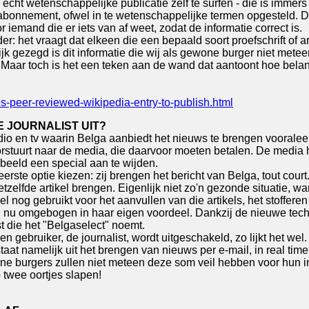
ht wetenschappelijke publicatie zelf te surfen - die is immers m
 abonnement, ofwel in te wetenschappelijke termen opgesteld. D
emand die er iets van af weet, zodat de informatie correct is.
r: het vraagt dat elkeen die een bepaald soort proefschrift of a
ijk gezegd is dit informatie die wij als gewone burger niet me
 Maar toch is het een teken aan de wand dat aantoont hoe belan
s-peer-reviewed-wikipedia-entry-to-publish.html
 JOURNALIST UIT?
radio en tv waarin Belga aanbiedt het nieuws te brengen vooral
rstuurt naar de media, die daarvoor moeten betalen. De media 
rbeeld een special aan te wijden.
erste optie kiezen: zij brengen het bericht van Belga, tout cour
zelfde artikel brengen. Eigenlijk niet zo'n gezonde situatie, w
nog gebruikt voor het aanvullen van die artikels, het stoffere
n, nu omgebogen in haar eigen voordeel. Dankzij de nieuwe tech
t die het "Belgaselect" noemt.
bruiker, de journalist, wordt uitgeschakeld, zo lijkt het wel. 
taat namelijk uit het brengen van nieuws per e-mail, in real ti
burgers zullen niet meteen deze som veil hebben voor hun inform
 twee oortjes slapen!