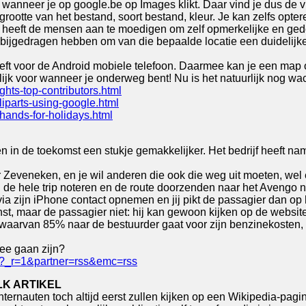
anneer je op google.be op Images klikt. Daar vind je dus de vijf
 grootte van het bestand, soort bestand, kleur. Je kan zelfs op
oel heeft de mensen aan te moedigen om zelf opmerkelijke en g
 bijgedragen hebben om van die bepaalde locatie een duidelijk
eeft voor de Android mobiele telefoon. Daarmee kan je een map 
k voor wanneer je onderweg bent! Nu is het natuurlijk nog wach
hts-top-contributors.html
liparts-using-google.html
hands-for-holidays.html
elen in de toekomst een stukje gemakkelijker. Het bedrijf heeft 
r Zeveneken, en je wil anderen die ook die weg uit moeten, wel 
 de hele trip noteren en de route doorzenden naar het Avengo 
a zijn iPhone contact opnemen en jij pikt de passagier dan op 
, maar de passagier niet: hij kan gewoon kijken op de websit
 waarvan 85% naar de bestuurder gaat voor zijn benzinekosten, e
mee gaan zijn?
ml?_r=1&partner=rss&emc=rss
LK ARTIKEL
rnauten toch altijd eerst zullen kijken op een Wikipedia-pagin