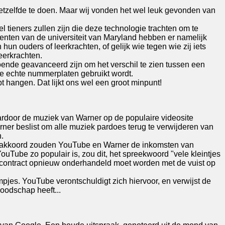
hetzelfde te doen. Maar wij vonden het wel leuk gevonden van
l tieners zullen zijn die deze technologie trachten om te
enten van de universiteit van Maryland hebben er namelijk
n ouders of leerkrachten, of gelijk wie tegen wie zij iets
eerkrachten.
doende geavanceerd zijn om het verschil te zien tussen een
de echte nummerplaten gebruikt wordt.
t hangen. Dat lijkt ons wel een groot minpunt!
ardoor de muziek van Warner op de populaire videosite
rner beslist om alle muziek pardoes terug te verwijderen van
.
 akkoord zouden YouTube en Warner de inkomsten van
uTube zo populair is, zou dit, het spreekwoord "vele kleintjes
 contract opnieuw onderhandeld moet worden met de vuist op
lmpjes. YouTube verontschuldigt zich hiervoor, en verwijst de
boodschap heeft...