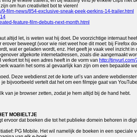
vind je enkele trailers, en bij Massify vind je enkele clips met
jn om hun creativiteit bot te vieren!
/9-film-news/854-exclusive-sneak-peek-perkins-14-trailer.html
s14
reated-feature-film-debuts-next-month.html
altijd let, is weten wat hij doet. De voorzichtige internaut heeft
erover beweegt (voor wie niet weet hoe dit moet: bij Firefox doe 
dt, wat er geladen wordt, enz. Het geeft je vaak veel inzicht in 
g tegenover afgekorte internetadressen, zoals die aangemaakt wo
l verkort tot hij een adres heeft in de vorm van
http://tinyurl.com
jdperk waarin het soms al gevaarlijk kan zijn om een bepaalde w
goed. Deze webdienst zet de korte url's van andere webdiensten 
 je bijvoorbeeld vertelt dat het om een filmpje gaat van YouTub
van je browser zetten, zodat je hem altijd bij de hand hebt.
HET MOBIELTJE
orgt ervoor dat boeken die tot het publieke domein behoren in di
iatief: PG Mobile. Het wil namelijk de boeken in een speciale 
pagina van elk e-boek.