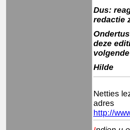
Dus: reag
redactie 
Ondertus
deze edit
volgende 
Hilde
Netties l
adres
http://www
I
ndien u e