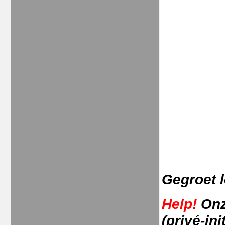
Gegroet l
Help!
Onz
(privé-ini