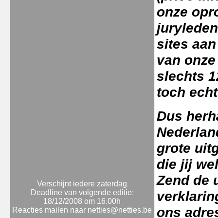
onze opro
jurylede
sites aan
van onze 
slechts 
toch echt
Dus herha
Nederland
grote uit
die jij w
Zend de u
Verschijnt iedere zaterdag
Deadline van volgende editie:
verklarin
18/12/2008 om 16.00h
ons adres
Reacties mailen naar netties@netties.be