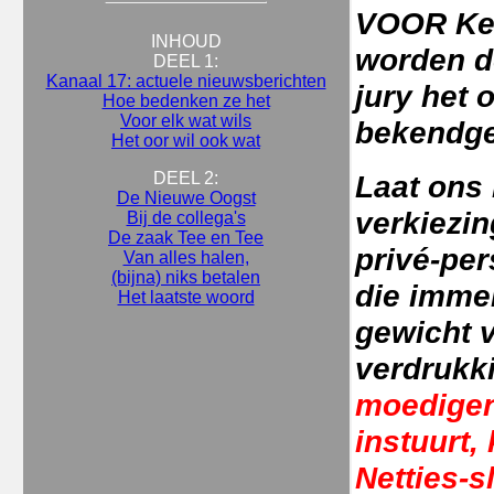
VOOR Ker
INHOUD
worden de
DEEL 1:
Kanaal 17: actuele nieuwsberichten
jury het
Hoe bedenken ze het
Voor elk wat wils
bekendge
Het oor wil ook wat
DEEL 2:
Laat ons 
De Nieuwe Oogst
verkiezing
Bij de collega's
De zaak Tee en Tee
privé-per
Van alles halen,
(bijna) niks betalen
die immer
Het laatste woord
gewicht v
verdrukk
moedigen:
instuurt,
Netties-s