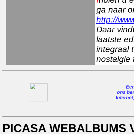
ga naar o
http://www
Daar vindt
laatste ed
integraal
nostalgie 
Een
ons ber
Internet
PICASA WEBALBUMS 