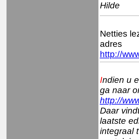
Hilde
Netties l
adres
http://www
I
ndien u e
ga naar o
http://www
Daar vindt
laatste ed
integraal