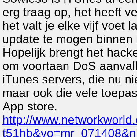
erg traag op, het heeft v
het valt je elke vijf voe
update te mogen binnen h
Hopelijk brengt het hacke
om voortaan DoS aanvall
iTunes servers, die nu ni
maar ook die vele toepas
App store.
http://www.networkworl
t51hb&vo=mr_071408&nl