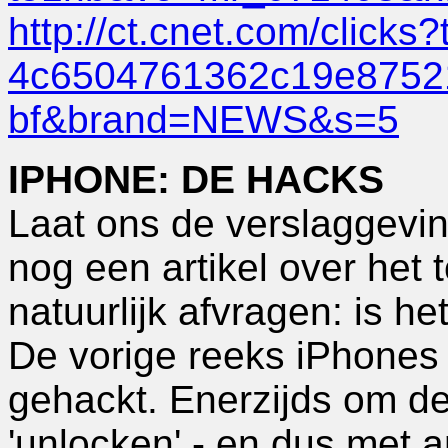
http://ct.cnet.com/click
4c6504761362c19e8752
bf&brand=NEWS&s=5
IPHONE: DE HACKS
Laat ons de verslaggevin
nog een artikel over het t
natuurlijk afvragen: is 
De vorige reeks iPhones
gehackt. Enerzijds om d
'unlocken' - en dus met 