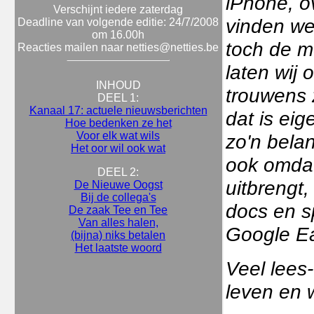
iPhone, o
Verschijnt iedere zaterdag
vinden we
Deadline van volgende editie: 24/7/2008
om 16.00h
toch de m
Reacties mailen naar netties@netties.be
laten wij 
INHOUD
trouwens 
DEEL 1:
Kanaal 17: actuele nieuwsberichten
dat is ei
Hoe bedenken ze het
Voor elk wat wils
zo'n belan
Het oor wil ook wat
ook omdat
DEEL 2:
uitbrengt
De Nieuwe Oogst
Bij de collega's
docs en s
De zaak Tee en Tee
Van alles halen,
Google Ea
(bijna) niks betalen
Het laatste woord
Veel lees
leven en 