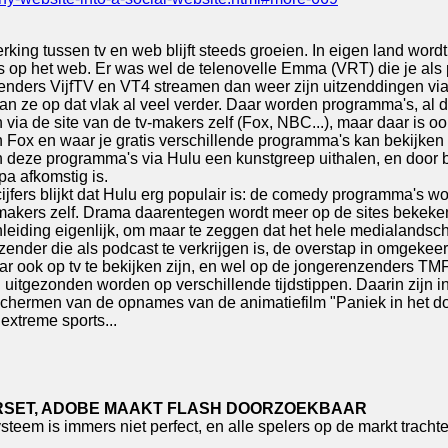
king tussen tv en web blijft steeds groeien. In eigen land word
 op het web. Er was wel de telenovelle Emma (VRT) die je als
enders VijfTV en VT4 streamen dan weer zijn uitzenddingen via
an ze op dat vlak al veel verder. Daar worden programma's, al d
ia de site van de tv-makers zelf (Fox, NBC...), maar daar is o
 Fox en waar je gratis verschillende programma's kan bekijken 
n deze programma's via Hulu een kunstgreep uithalen, en door
pa afkomstig is.
cijfers blijkt dat Hulu erg populair is: de comedy programma's
kers zelf. Drama daarentegen wordt meer op de sites bekeke
nleiding eigenlijk, om maar te zeggen dat het hele medialandsc
ender die als podcast te verkrijgen is, de overstap in omgekeerd
ar ook op tv te bekijken zijn, en wel op de jongerenzenders T
 uitgezonden worden op verschillende tijdstippen. Daarin zijn i
 schermen van de opnames van de animatiefilm "Paniek in het 
 extreme sports...
RSET, ADOBE MAAKT FLASH DOORZOEKBAAR
ysteem is immers niet perfect, en alle spelers op de markt trac