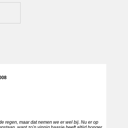
008
de regen, maar dat nemen we er wel bij. Nu er op
staan, want zo'n vinnig baasje heeft altijd honger.