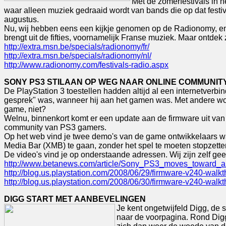
Met de zomerfestivals in h
waar alleen muziek gedraaid wordt van bands die op dat festi
augustus.
Nu, wij hebben eens een kijkje genomen op de Radionomy, en h
brengt uit de fifties, voornamelijk Franse muziek. Maar ontde
http://extra.msn.be/specials/radionomy/fr/
http://extra.msn.be/specials/radionomy/nl/
http://www.radionomy.com/festivals-radio.aspx
SONY PS3 STILAAN OP WEG NAAR ONLINE COMMUNIT
De PlayStation 3 toestellen hadden altijd al een internetverbi
gesprek" was, wanneer hij aan het gamen was. Met andere woor
game, niet?
Welnu, binnenkort komt er een update aan de firmware uit va
community van PS3 gamers.
Op het web vind je twee demo's van de game ontwikkelaars waa
Media Bar (XMB) te gaan, zonder het spel te moeten stopzette
De video's vind je op onderstaande adressen. Wij zijn zelf ge
http://www.betanews.com/article/Sony_PS3_moves_toward_
http://blog.us.playstation.com/2008/06/29/firmware-v240-walkt
http://blog.us.playstation.com/2008/06/30/firmware-v240-walkt
DIGG START MET AANBEVELINGEN
Je kent ongetwijfeld Digg, de
naar de voorpagina. Rond Digg