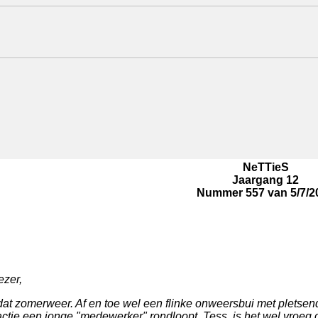
NeTTieS
Jaargang 12
Nummer 557 van 5/7/2
ezer,
 dat zomerweer. Af en toe wel een flinke onweersbui met pletsen
ctie een jonge "medewerker" rondloopt, Tess, is het wel vroeg op