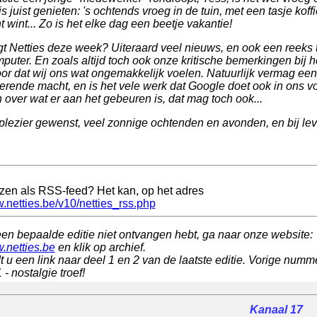
s juist genieten: 's ochtends vroeg in de tuin, met een tasje kof
 wint... Zo is het elke dag een beetje vakantie!
t Netties deze week? Uiteraard veel nieuws, en ook een reeks ti
puter. En zoals altijd toch ook onze kritische bemerkingen bij
oor dat wij ons wat ongemakkelijk voelen. Natuurlijk vermag een
rende macht, en is het vele werk dat Google doet ook in ons voo
over wat er aan het gebeuren is, dat mag toch ook...
plezier gewenst, veel zonnige ochtenden en avonden, en bij lev
ezen als RSS-feed? Het kan, op het adres
w.netties.be/v10/netties_rss.php
een bepaalde editie niet ontvangen hebt, ga naar onze website:
w.netties.be
en klik op archief.
t u een link naar deel 1 en 2 van de laatste editie. Vorige numme
- nostalgie troef!
Kanaal 17