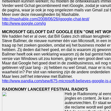
netwerken kunnen werken; nu moeten de ontwikkelaars immers
Verder werd Gchat gecombineerd met iGoogle, zodat je vanuit d
de pagina, waar je ook je nog ongelezen mails van Gmail zal
Meer over deze nieuwigheden bij Mashable.
http://mashable.com/2008/06/26/igoogle-chat-test/
http://www.google.com/ig
MICROSOFT GELOOFT DAT GOOGLE EEN "ONE HIT WON
We hadden het er al over, dat Bill Gates zich stilaan terugtrekt 
Steve Ballmer, de nieuwe nummer één van Microsoft, in een int
traag op het zoeken gooiden, omdat wij het business model e
hebben. Zij deden dat heel goed, en dat is waarom zij gewon
Ballmer heeft ook een verklaring waarom zij de bal gemist he
versie van Windows uit zou komen, ging er een groot deel va
Maar dat Google het goed doet in de zoekbusinesss, wil nog ni
gebleven vijf jaar lang - zij hebben nu wel Gmail, maar er is ma
waarheid in? Per slot van rekening zijn de andere onderdele
Maar lees zelf het interview met Ballmer.
http://www.pandia.com/sew/675-microsoft-believes-google-is-
RADIONOMY LANCEERT FESTIVAL RADIO'S
Heb je Radionomy al eens
jingles en content. Je kan
auteursrechten. Er staat 
die reclame wordt wel gede