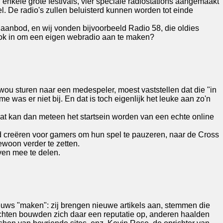
 enkele grote festivals, vier speciale radiostations aangemaakt
. De radio's zullen beluisterd kunnen worden tot einde
aanbod, en wij vonden bijvoorbeeld Radio 58, die oldies
r ook in om een eigen webradio aan te maken?
 wou sturen naar een medespeler, moest vaststellen dat die "in
as er niet bij. En dat is toch eigenlijk het leuke aan zo'n
at kan dan meteen het startsein worden van een echte online
id creëren voor gamers om hun spel te pauzeren, naar de Cross
woon verder te zetten.
ven mee te delen.
ieuws "maken": zij brengen nieuwe artikels aan, stemmen die
achten bouwden zich daar een reputatie op, anderen haalden