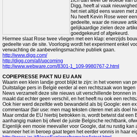
zich dan weer de woede van de
Digg, heeft al vaak nieuwighe
het niet altijd eens waren met 
Nu heeft Kevin Rose weer een 
gedeelte, waar de nieuwe artike
gelijkaardige zielen deze artik
goedgekeurd of afgekeurd.
Hiermee slaat Rose twee vliegen met een klap: enerzijds bouw
gedeelte van de site. Voorlopig wordt het experiment enkel v
verwachting de aanbevelingsmachine publiek gaan.
http://www.digg.com/
http://digg.com/all/upcoming
http://www.webware.com/8301-1_109-9980767-2.html
COPIEPRESSE PAKT NU EU AAN
Waarin een klein landje groot blijkt te zijn: in het voeren v
Duitstalige pers in België eerder al een rechtszaak won tege
News verzamelt deze site nieuws uit verschillende bronnen in 
maakt dat echter geen verschil, en het heeft nu ook een rec
Ook hier werd dezelfde web bewandeld als bij Google: een expe
commentaar (fair use: men mag teksten citeren met als doel hi
Maar omdat de EU hierbij betrokken is, wordt betwist dat een
aanhangig maken bij ofwel de juiste Belgische rechtbank, ofw
Eigenlijk een mooie meevaller voor Google, dat nu rustig ka
wanneer het in beroep gaat tegen het eerder vonnis in haar ei