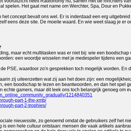
et vooruitzicht heeft Radionomy nu, samen met de inrichters van
val spelen. Het gaat met name om Werchter, Spa, Dour en Pukkel
et concept bevalt ons wel. Er is inderdaad een erg uitgebreid 
k zelf eens deze site. De moeite waard. En wie weet slaag je e
Y
nding, maar echt multitasken was er niet bij: wie een boodschap
den: een woordje wisselen met je medespeler tijdens een game w
n de PSE, waardoor zo'n gesprekken toch mogelijk worden. En d
rin zij uiteenzetten wat zij aan het doen zijn: een mogelijkhe
n, een boodschap te lezen en beantwoorden, en dan het spel ge
en echte gamers, maar dit leek ons toch belangrijk genoeg om e
an_online_community_gradually/1214840351
hrough-part-1-the-xmb/
hrough-part-2-trophies/
 sociale nieuwssite, zo genoemd omdat de gebruikers zelf het n
 is een hele cultuur ontstaan: mensen die vaak artikels aanbr