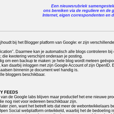
Een nieuwsrubriek samengesteld 
ons bereiken via de reguliere en de 
Internet, eigen correspondenten en de
houdt bij het Blogger platform van Google: er zijn verschillend
fication". Daarmee kan je automatisch alle blogs controleren b
es); die kwotering verschijnt onderaan je posting.
ndig om een backup te maken: je hele blog wordt meteen geëxpor
n daarbij inloggen met zijn Google Account of zijn OpenID. En t
laatsen binnenin je document wel handig is.
alle bloggers beschikbaar.
TY FEEDS
van de Google labs blijven maar productief het ene nieuwe pro
ie nog niet voor iedereen beschikbaar zijn.
later zien, want het betreft iets dat meer de webontwikkelaars 
t Open Social webplatform ontwikkeld, waarbij het de bedoeling