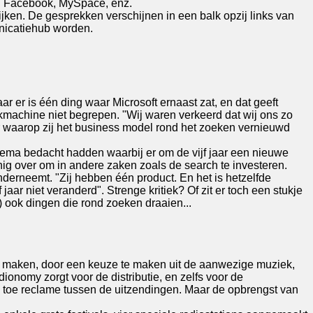
d Facebook, MySpace, enz.
jken. De gesprekken verschijnen in een balk opzij links van
unicatiehub worden.
aar er is één ding waar Microsoft ernaast zat, en dat geeft
ekmachine niet begrepen. "Wij waren verkeerd dat wij ons zo
r waarop zij het business model rond het zoeken vernieuwd
hema bedacht hadden waarbij er om de vijf jaar een nieuwe
ig over om in andere zaken zoals de search te investeren.
derneemt. "Zij hebben één product. En het is hetzelfde
jaar niet veranderd". Strenge kritiek? Of zit er toch een stukje
 ook dingen die rond zoeken draaien...
o maken, door een keuze te maken uit de aanwezige muziek,
ionomy zorgt voor de distributie, en zelfs voor de
en toe reclame tussen de uitzendingen. Maar de opbrengst van