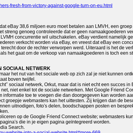
ers-fresh-from-victory-against-google-turn-on-eu.html
d dat eBay 38,6 miljoen euro moet betalen aan LMVH, een gro
et streng genoeg controleerde dat er geen namaakgoederen ver
t LVMH concurrentie wil uitschakelen. eBay verdient namelijk g
ederen verkocht worden via eBay, en vreest dat eBay een concu
recht door de rechter verworpen werd. Uiteraard is het de verk
s het gaat om de verkoop van namaakgoederen is toch een stati
N SOCIAAL NETWERK
maar het nut van het sociale web op zich zal je niet kunnen ont
at boven twijfel.
ht" sociaal netwerk, Orkut, maar dat is niet echt een succes in E
hele net, niet enkel tot de sociale netwerken. Met Google Friend
om informatie toe te voegen die dan doorgegeven kan worden aa
lect groepje webmasters kan het uittesten. Zij krijgen dan de 
 kunnen uitnodigen, foto's delen, boodschappen posten en bespr
ken.
bliceren op de Google Friend Connect website; webmasters kun
pagina's die in je eigen pagina geïntegreerd worden.
ndia Search.
ny-website-into-a-social-website.html#more-669