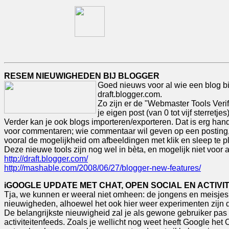
RESEM NIEUWIGHEDEN BIJ BLOGGER
Goed nieuws voor al wie een blog bij
draft.blogger.com.
Zo zijn er de "Webmaster Tools Veri
je eigen post (van 0 tot vijf sterretj
Verder kan je ook blogs importeren/exporteren. Dat is erg ha
voor commentaren; wie commentaar wil geven op een posting, ka
vooral de mogelijkheid om afbeeldingen met klik en sleep te p
Deze nieuwe tools zijn nog wel in bèta, en mogelijk niet voor 
http://draft.blogger.com/
http://mashable.com/2008/06/27/blogger-new-features/
iGOOGLE UPDATE MET CHAT, OPEN SOCIAL EN ACTIVI
Tja, we kunnen er weeral niet omheen: de jongens en meisjes 
nieuwigheden, alhoewel het ook hier weer experimenten zijn d
De belangrijkste nieuwigheid zal je als gewone gebruiker pas 
activiteitenfeeds. Zoals je wellicht nog weet heeft Google he