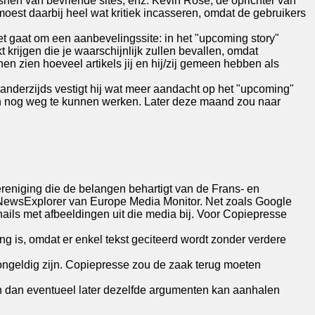
hen van bevriende sites, enz. Kevin Rose, de oprichter van
est daarbij heel wat kritiek incasseren, omdat de gebruikers
t gaat om een aanbevelingssite: in het "upcoming story"
 krijgen die je waarschijnlijk zullen bevallen, omdat
en zien hoeveel artikels jij en hij/zij gemeen hebben als
anderzijds vestigt hij wat meer aandacht op het "upcoming"
ten nog weg te kunnen werken. Later deze maand zou naar
ereniging die de belangen behartigt van de Frans- en
r NewsExplorer van Europe Media Monitor. Net zoals Google
ails met afbeeldingen uit die media bij. Voor Copiepresse
ng is, omdat er enkel tekst geciteerd wordt zonder verdere
ongeldig zijn. Copiepresse zou de zaak terug moeten
n dan eventueel later dezelfde argumenten kan aanhalen