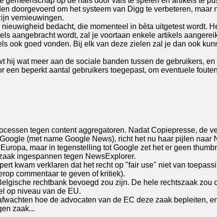
 gemeenschap op de hals door vals te spelen en artikels te pus
den doorgevoerd om het systeem van Digg te verbeteren, maar mo
zijn vernieuwingen.
nieuwigheid bedacht, die momenteel in bèta uitgetest wordt. He
ls aangebracht wordt, zal je voortaan enkele artikels aangereikt
els ook goed vonden. Bij elk van deze zielen zal je dan ook kunn
t hij wat meer aan de sociale banden tussen de gebruikers, en 
oor een beperkt aantal gebruikers toegepast, om eventuele fou
an processen tegen content aggregatoren. Nadat Copiepresse, de v
n Google (met name Google News), richt het nu haar pijlen naa
Europa, maar in tegenstelling tot Google zet het er geen thumbn
htszaak ingespannen tegen NewsExplorer.
rt kwam verklaren dat het recht op "fair use" niet van toepassi
erop commentaar te geven of kritiek).
 Belgische rechtbank bevoegd zou zijn. De hele rechtszaak zou 
el op niveau van de EU.
n afwachten hoe de advocaten van de EC deze zaak bepleiten, e
gen zaak...