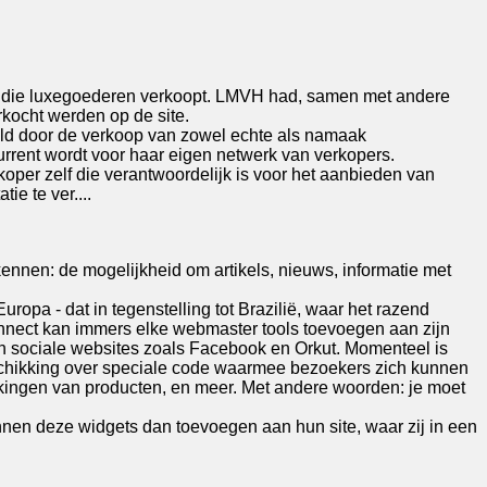
ep die luxegoederen verkoopt. LMVH had, samen met andere
kocht werden op de site.
eld door de verkoop van zowel echte als namaak
rrent wordt voor haar eigen netwerk van verkopers.
oper zelf die verantwoordelijk is voor het aanbieden van
e te ver....
kennen: de mogelijkheid om artikels, nieuws, informatie met
uropa - dat in tegenstelling tot Brazilië, waar het razend
 Connect kan immers elke webmaster tools toevoegen aan zijn
n sociale websites zoals Facebook en Orkut. Momenteel is
beschikking over speciale code waarmee bezoekers zich kunnen
ekingen van producten, en meer. Met andere woorden: je moet
nen deze widgets dan toevoegen aan hun site, waar zij in een