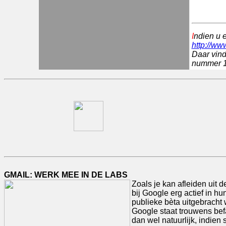
I
ndien u 
http://ww
Daar vind
nummer 1 
GMAIL: WERK MEE IN DE LABS
Zoals je kan afleiden uit 
bij Google erg actief in hu
publieke bèta uitgebracht
Google staat trouwens be
dan wel natuurlijk, indie