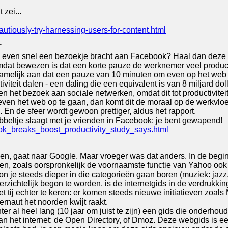
 zei...
utiously-try-harnessing-users-for-content.html
T
en even snel een bezoekje bracht aan Facebook? Haal dan deze s
, omdat bewezen is dat een korte pauze de werknemer veel produc
melijk aan dat een pauze van 10 minuten om even op het web te
iviteit dalen - een daling die een equivalent is van 8 miljard d
het bezoek aan sociale netwerken, omdat dit tot productiviteits
even het web op te gaan, dan komt dit de moraal op de werkv
En de sfeer wordt gewoon prettiger, aldus het rapport.
abbeltje slaagt met je vrienden in Facebook: je bent gewapend!
ook_breaks_boost_productivity_study_says.html
en, gaat naar Google. Maar vroeger was dat anders. In de begin
en, zoals oorspronkelijk de voornaamste functie van Yahoo ook 
on je steeds dieper in die categorieën gaan boren (muziek: jazz,
erzichtelijk begon te worden, is de internetgids in de verdruk
het tij echter te keren: er komen steeds nieuwe initiatieven zoal
ternaut het noorden kwijt raakt.
er al heel lang (10 jaar om juist te zijn) een gids die onderhoud
an het internet: de Open Directory, of Dmoz. Deze webgids is e