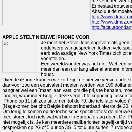
die verleden week 
Er bestaat trouwen
Absoluut de moeite
http://www.dmoz.or
http://www.dmoz.or
http://actu.abonda
APPLE STELT NIEUWE IPHONE VOOR
Je moet het Steve Jobs nageven: als geen a
onderwerp van gesprek en lokken vele specul
eerbiedwaardige New York Times zich tot e
voorstellen...
Een wereldwonder was het niet. Wel een ni
meer dan een uur lang allerlei andere infor
houdt.
Over de iPhone kunnen we kort zijn: de nieuwe versie onderst
daarvoor zou een equivalent moeten worden van 199 dollar en 29
hangt er wel een "maar" aan vast: om die prijs te behalen, mo
landen, waaronder België, deze verplichte koppeling tussen to
iPhone op 11 juli zou uitkomen (of de 70, die iets later volge
(Nagekomen bericht: België behoort inderdaad niet tot de 20 lan
Om terug te komen op de technische specificaties: de nieuwe
mee sturen, toch iets wat wij hier in Europa graag doen. De 
niet mogelijk is. Je kan meerdere mailberichten tegelijkertijd
gesprekken op 2G of 5 uur op 3G, 5 tot 6 uur surfen, 7u video 