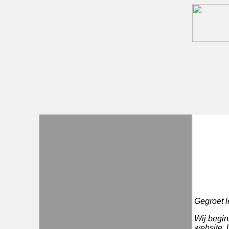
Gegroet l
Wij begin
website. 