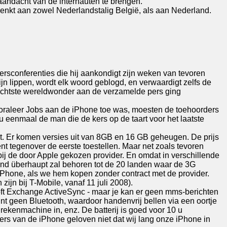
andacht van de internauten te brengen.
enkt aan zowel Nederlandstalig België, als aan Nederland.
ersconferenties die hij aankondigt zijn weken van tevoren
jn lippen, wordt elk woord geblogd, en verwaardigt zelfs de
 achtste wereldwonder aan de verzamelde pers ging
ooraleer Jobs aan de iPhone toe was, moesten de toehoorders
u eenmaal de man die de kers op de taart voor het laatste
t. Er komen versies uit van 8GB en 16 GB geheugen. De prijs
nt tegenover de eerste toestellen. Maar net zoals tevoren
bij de door Apple gekozen provider. En omdat in verschillende
land überhaupt zal behoren tot de 20 landen waar de 3G
e iPhone, als we hem kopen zonder contract met de provider.
ijn bij T-Mobile, vanaf 11 juli 2008).
ft Exchange ActiveSync - maar je kan er geen mms-berichten
t geen Bluetooth, waardoor handenvrij bellen via een oortje
 rekenmachine in, enz. De batterij is goed voor 10 u
kers van de iPhone geloven niet dat wij lang onze iPhone in