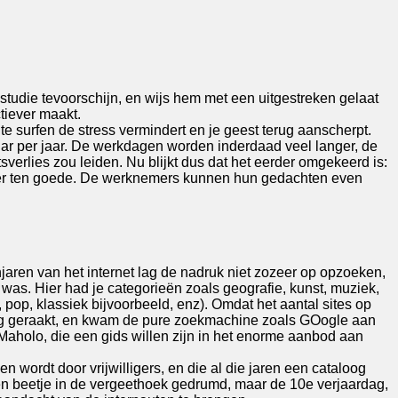
tudie tevoorschijn, en wijs hem met een uitgestreken gelaat
tiever maakt.
 surfen de stress vermindert en je geest terug aanscherpt.
ollar per jaar. De werkdagen worden inderdaad veel langer, de
verlies zou leiden. Nu blijkt dus dat het eerder omgekeerd is:
loer ten goede. De werknemers kunnen hun gedachten even
jaren van het internet lag de nadruk niet zozeer op opzoeken,
was. Hier had je categorieën zoals geografie, kunst, muziek,
 pop, klassiek bijvoorbeeld, enz). Omdat het aantal sites op
king geraakt, en kwam de pure zoekmachine zoals GOogle aan
s Maholo, die een gids willen zijn in het enorme aanbod aan
en wordt door vrijwilligers, en die al die jaren een cataloog
en beetje in de vergeethoek gedrumd, maar de 10e verjaardag,