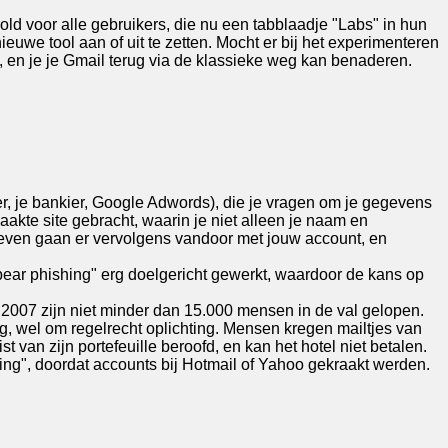
old voor alle gebruikers, die nu een tabblaadje "Labs" in hun
euwe tool aan of uit te zetten. Mocht er bij het experimenteren
n, en je je Gmail terug via de klassieke weg kan benaderen.
ider, je bankier, Google Adwords), die je vragen om je gegevens
aakte site gebracht, waarin je niet alleen je naam en
dieven gaan er vervolgens vandoor met jouw account, en
pear phishing" erg doelgericht gewerkt, waardoor de kans op
 2007 zijn niet minder dan 15.000 mensen in de val gelopen.
g, wel om regelrecht oplichting. Mensen kregen mailtjes van
st van zijn portefeuille beroofd, en kan het hotel niet betalen.
ing", doordat accounts bij Hotmail of Yahoo gekraakt werden.