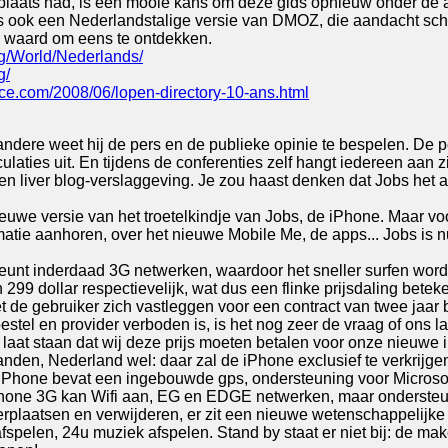
plaats had, is een mooie kans om deze gids opnieuw onder de a
s ook een Nederlandstalige versie van DMOZ, die aandacht sch
 waard om eens te ontdekken.
g/World/Nederlands/
g/
nce.com/2008/06/lopen-directory-10-ans.html
ndere weet hij de pers en de publieke opinie te bespelen. De p
aties uit. En tijdens de conferenties zelf hangt iedereen aan zi
en liver blog-verslaggeving. Je zou haast denken dat Jobs het
euwe versie van het troetelkindje van Jobs, de iPhone. Maar v
matie aanhoren, over het nieuwe Mobile Me, de apps... Jobs is n
eunt inderdaad 3G netwerken, waardoor het sneller surfen word
9 dollar respectievelijk, wat dus een flinke prijsdaling beteke
et de gebruiker zich vastleggen voor een contract van twee jaar 
estel en provider verboden is, is het nog zeer de vraag of ons 
n), laat staan dat wij deze prijs moeten betalen voor onze nieuw
den, Nederland wel: daar zal de iPhone exclusief te verkrijgen z
 iPhone bevat een ingebouwde gps, ondersteuning voor Microso
iPhone 3G kan Wifi aan, EG en EDGE netwerken, maar ondersteun
 verplaatsen en verwijderen, er zit een nieuwe wetenschappelijke
afspelen, 24u muziek afspelen. Stand by staat er niet bij: de ma