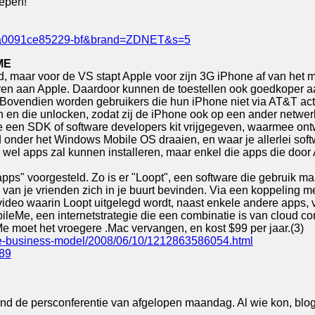
oepen!
64fa0091ce85229-bf&brand=ZDNET&s=5
ME
d, maar voor de VS stapt Apple voor zijn 3G iPhone af van het 
en aan Apple. Daardoor kunnen de toestellen ook goedkoper a
 Bovendien worden gebruikers die hun iPhone niet via AT&T acti
 en die unlocken, zodat zij de iPhone ook op een ander netwe
 een SDK of software developers kit vrijgegeven, waarmee ontw
 onder het Windows Mobile OS draaien, en waar je allerlei softw
je wel apps zal kunnen installeren, maar enkel die apps die doo
ps" voorgesteld. Zo is er "Loopt", een software die gebruik m
e van je vrienden zich in je buurt bevinden. Via een koppeling 
video waarin Loopt uitgelegd wordt, naast enkele andere apps, v
eMe, een internetstrategie die een combinatie is van cloud c
e moet het vroegere .Mac vervangen, en kost $99 per jaar.(3)
ne-business-model/2008/06/10/1212863586054.html
589
de persconferentie van afgelopen maandag. Al wie kon, blogde l