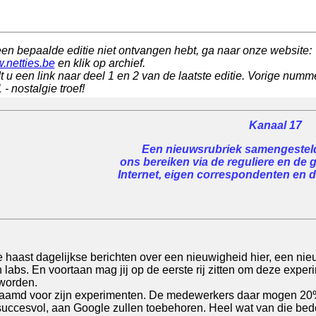
een bepaalde editie niet ontvangen hebt, ga naar onze website:
w.netties.be
en klik op archief.
t u een link naar deel 1 en 2 van de laatste editie. Vorige numme
- nostalgie troef!
Kanaal 17
Een nieuwsrubriek samengesteld 
ons bereiken via de reguliere en de 
Internet, eigen correspondenten en de
de haast dagelijkse berichten over een nieuwigheid hier, een nie
n labs. En voortaan mag jij op de eerste rij zitten om deze experi
 worden.
faamd voor zijn experimenten. De medewerkers daar mogen 20%
n succesvol, aan Google zullen toebehoren. Heel wat van die bed