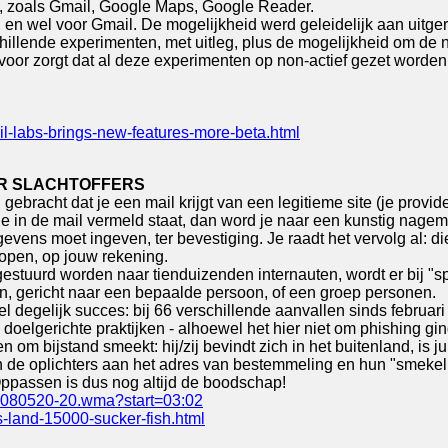
n, zoals Gmail, Google Maps, Google Reader.
 en wel voor Gmail. De mogelijkheid werd geleidelijk aan uitger
illende experimenten, met uitleg, plus de mogelijkheid om de ni
ervoor zorgt dat al deze experimenten op non-actief gezet worde
l-labs-brings-new-features-more-beta.html
ER SLACHTOFFERS
n gebracht dat je een mail krijgt van een legitieme site (je prov
die in de mail vermeld staat, dan word je naar een kunstig nagem
evens moet ingeven, ter bevestiging. Je raadt het vervolg al: 
open, op jouw rekening.
estuurd worden naar tienduizenden internauten, wordt er bij "s
en, gericht naar een bepaalde persoon, of een groep personen.
degelijk succes: bij 66 verschillende aanvallen sinds februari
elgerichte praktijken - alhoewel het hier niet om phishing gin
om bijstand smeekt: hij/zij bevindt zich in het buitenland, is jui
n de oplichters aan het adres van bestemmeling en hun "smekel
Oppassen is dus nog altijd de boodschap!
e/20080520-20.wma?start=03:02
-land-15000-sucker-fish.html