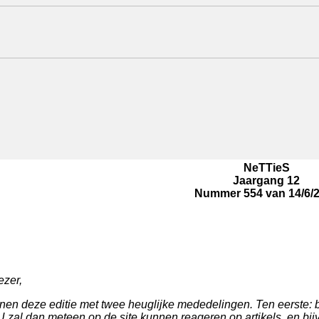
NeTTieS
Jaargang 12
Nummer 554 van 14/6/
ezer,
nen deze editie met twee heuglijke mededelingen. Ten eerste: b
U zal dan meteen op de site kunnen reageren op artikels, en b