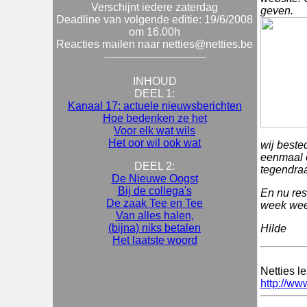
Verschijnt iedere zaterdag
geven.
Deadline van volgende editie: 19/6/2008
om 16.00h
Reacties mailen naar netties@netties.be
INHOUD
DEEL 1:
Kanaal 17: actuele nieuwsberichten
Hoe bedenken ze het
Voor elk wat wils
Het oor wil ook wat
wij beste
eenmaal o
DEEL 2:
tegendraa
De Nieuwe Oogst
Bij de collega's
En nu res
De zaak Tee en Tee
week weer
Van alles halen,
(bijna) niks betalen
Hilde
Het laatste woord
Netties l
http://ww