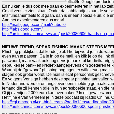
officiële Google producte
En nu kan je dus ook mee gaan experimenteren in het lab zelf,
Gmail venster zien staan. Onder dat tabblaadje staan de versch
iets fundamenteels fout gaan, dan is er een speciale url, die 
Aan het experimenteren dus maar!
http://mail.google.com/mail/?labs=0
http://labs.google.com/
http://arstechnica.com/news.ars/post/20080606-hands-on-gmai
NIEUWE TREND, SPEAR FISHING, MAAKT STEEDS ME
Phishing praktijken, dat kende je al. Hierbij word je in de waa
even aan te passen. Ga je in op de mail, en klik je op de link 
paswoord, maar vaak ook nog eens je bank- of kredietkaartgeg
gebruiken je bank- en kredietkaartgegevens om goederen te k
Waar bij de "gewone" phishing pogingen er willekeurig mails g
slagen ook groter wordt. De mail is echt persoonlijk geschrev
En volgens Verisign hebben deze spear phishing aanvallen wel 
In Nederland werd er onlangs eveneens melding gemaakt van do
iemand die zij kennen (die in hun adresboekje staat), en die hen 
Of jij eventjes 2.000 euro kan overmaken? In dit geval kwame
Het fijne ervan verneem je in deze podcast bij Radio Online. 
http://cgi.omroep.nl/cgi-bin/streams?/radio1/tros/radioonlin
http://arstechnica.com/news.ars/post/20080606-spear-phishers