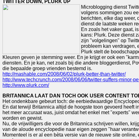
TWITTER DOWN, PLURK UP
Microblogging dienst Twitte
volgens sommigen zou een 
berichten, elke dag weer, d
dienst de laatste weken re
En zoals het vaker gaat, i
kans: Plurk. Deze dienst z
zijn "volgelingen" op Twi
probleem kan verdragen, e
Plurk stelt de boodschapp
Kleuren geven je stemming weer. En je krijgt er ook een "kar
diensten. En je kan, net zoals bij die andere bloggerdienst, 
die bepaalde groep vrienden bestemd is.
http://mashable.com/2008/06/02/plurk-better-than-twitter/
http://www.techcrunch.com/2008/06/06/twitter-suffers-minor-pe
http://www.plurk.com/
BRITANNICA LAAT DAN TOCH OOK USER CONTENT TO
Het ondenkbare gebeurt toch: de eerbiedwaardige Encyclopedi
En dat terwijl Britannica altijd de hoogste toon gevoerd heeft i
het meer accuraat was, juist omdat het enkel met "experts" we
worden en gewist.
Nu, de vrijwilligers die voor de Britannica schrijven willen, k
van de aloude encyclopedie naar eigen zeggen "haar verantwoo
Momenteel is er al een bèta versie van de nieuwe site onlin