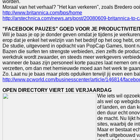
worden.
Moraal van het verhaal? "Het kan verkeren", zoals Bredero ooit
http://www.britannica.com/bps/home
http://arstechnica.com/news.ars/post/20080609-britannica-to-ca
"FACEBOOK PAUZES" GOED VOOR JE PRODUCTIVITEI
Wil je baas je op je donder geven omdat je tijdens je werkur
erop dat je enkel het welzijn van het bedrijf op het oog hebt
De studie, uitgevoerd in opdracht van PopCap Games, toont na
Bazen die surfen ten strengste verbieden, zien zelfs de product
werkdruk wordt zwaarder, en steeds meer werkgevers verbieden 
wanneer de baas zijn personeel korte pauzes laat nemen om 
verzetten, om dan met hernieuwde moed aan het werk te gaan. 
Zo. Laat nu je baas maar plots opduiken terwijl jij even een b
http://www.pcworld.com/businesscenter/article/146814/faceb
OPEN DIRECTORY VIERT 10E VERJAARDAG
Wie iets wil opzoek
als wel op webgids
of landen, en dan k
den duur echt onov
de macht. Nu lijkt 
sites, waarbij de in
Maar er bestaat echt
heeft uitgebouwd v