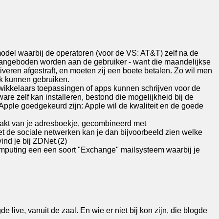
model waarbij de operatoren (voor de VS: AT&T) zelf na de
angeboden worden aan de gebruiker - want die maandelijkse
veren afgestraft, en moeten zij een boete betalen. Zo wil men
rk kunnen gebruiken.
ikkelaars toepassingen of apps kunnen schrijven voor de
are zelf kan installeren, bestond die mogelijkheid bij de
r Apple goedgekeurd zijn: Apple wil de kwaliteit en de goede
aakt van je adresboekje, gecombineerd met
met de sociale netwerken kan je dan bijvoorbeeld zien welke
ind je bij ZDNet.(2)
omputing een een soort "Exchange" mailsysteem waarbij je
ive, vanuit de zaal. En wie er niet bij kon zijn, die blogde