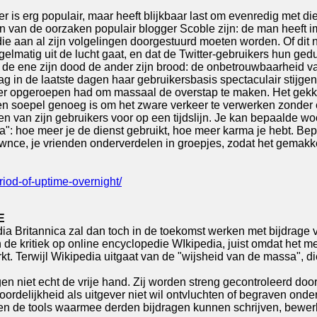
r is erg populair, maar heeft blijkbaar last om evenredig met die
van de oorzaken populair blogger Scoble zijn: de man heeft i
ie aan al zijn volgelingen doorgestuurd moeten worden. Of dit nu 
gelmatig uit de lucht gaat, en dat de Twitter-gebruikers hun ged
s de ene zijn dood de ander zijn brood: de onbetrouwbaarheid va
ag in de laatste dagen haar gebruikersbasis spectaculair stijgen
tter opgeroepen had om massaal de overstap te maken. Het gekk
n soepel genoeg is om het zware verkeer te verwerken zonder 
en van zijn gebruikers voor op een tijdslijn. Je kan bepaalde 
ma": hoe meer je de dienst gebruikt, hoe meer karma je hebt. Be
Pownce, je vrienden onderverdelen in groepjes, zodat het gemak
riod-of-uptime-overnight/
E
a Britannica zal dan toch in de toekomst werken met bijdrage
n de kritiek op online encyclopedie WIkipedia, juist omdat het me
rkt. Terwijl Wikipedia uitgaat van de "wijsheid van de massa", 
rijgen niet echt de vrije hand. Zij worden streng gecontroleerd 
rdelijkheid als uitgever niet wil ontvluchten of begraven onde
e, en de tools waarmee derden bijdragen kunnen schrijven, be