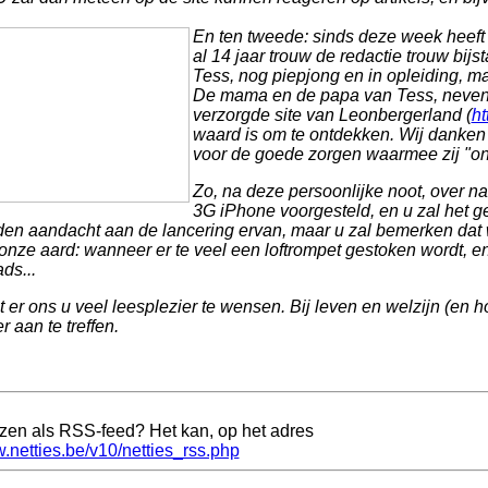
En ten tweede: sinds deze week heeft o
al 14 jaar trouw de redactie trouw bij
Tess, nog piepjong en in opleiding, m
De mama en de papa van Tess, neven 
verzorgde site van Leonbergerland (
ht
waard is om te ontdekken. Wij danken
voor de goede zorgen waarmee zij "o
Zo, na deze persoonlijke noot, over 
3G iPhone voorgesteld, en u zal het g
den aandacht aan de lancering ervan, maar u zal bemerken dat 
nze aard: wanneer er te veel een loftrompet gestoken wordt, 
ds...
t er ons u veel leesplezier te wensen. Bij leven en welzijn (en
 aan te treffen.
ezen als RSS-feed? Het kan, op het adres
w.netties.be/v10/netties_rss.php