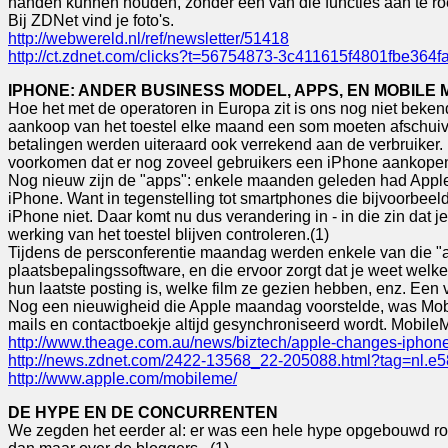
handen kunnen houden, zonder een van die functies aan te r
Bij ZDNet vind je foto's.
http://webwereld.nl/ref/newsletter/51418
http://ct.zdnet.com/clicks?t=56754873-3c411615f4801fbe3
IPHONE: ANDER BUSINESS MODEL, APPS, EN MOBILE 
Hoe het met de operatoren in Europa zit is ons nog niet beken
aankoop van het toestel elke maand een som moeten afschuiv
betalingen werden uiteraard ook verrekend aan de verbruiker.
voorkomen dat er nog zoveel gebruikers een iPhone aankopen
Nog nieuw zijn de "apps": enkele maanden geleden had Apple
iPhone. Want in tegenstelling tot smartphones die bijvoorbeeld
iPhone niet. Daar komt nu dus verandering in - in die zin dat 
werking van het toestel blijven controleren.(1)
Tijdens de persconferentie maandag werden enkele van die "ap
plaatsbepalingssoftware, en die ervoor zorgt dat je weet welk
hun laatste posting is, welke film ze gezien hebben, enz. Een 
Nog een nieuwigheid die Apple maandag voorstelde, was Mobil
mails en contactboekje altijd gesynchroniseerd wordt. MobileM
http://www.theage.com.au/news/biztech/apple-changes-ipho
http://news.zdnet.com/2422-13568_22-205088.html?tag=nl.e
http://www.apple.com/mobileme/
DE HYPE EN DE CONCURRENTEN
We zegden het eerder al: er was een hele hype opgebouwd rond 