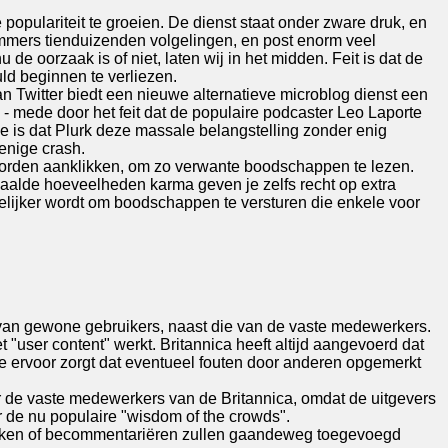
 populariteit te groeien. De dienst staat onder zware druk, en
mmers tienduizenden volgelingen, en post enorm veel
de oorzaak is of niet, laten wij in het midden. Feit is dat de
uld beginnen te verliezen.
n Twitter biedt een nieuwe alternatieve microblog dienst een
 - mede door het feit dat de populaire podcaster Leo Laporte
e is dat Plurk deze massale belangstelling zonder enig
enige crash.
woorden aanklikken, om zo verwante boodschappen te lezen.
paalde hoeveelheden karma geven je zelfs recht op extra
kelijker wordt om boodschappen te versturen die enkele voor
 van gewone gebruikers, naast die van de vaste medewerkers.
t "user content" werkt. Britannica heeft altijd aangevoerd dat
die ervoor zorgt dat eventueel fouten door anderen opgemerkt
door de vaste medewerkers van de Britannica, omdat de uitgevers
r de nu populaire "wisdom of the crowds".
werken of becommentariëren zullen gaandeweg toegevoegd