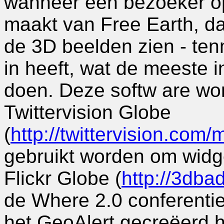
wanneer een bezoeker op
maakt van Free Earth, d
de 3D beelden zien - tenm
in heeft, wat de meeste 
doen. Deze softw are wor
Twittervision Globe
(
http://twittervision.co
gebruikt worden om widg
Flickr Globe (
http://3dba
de Where 2.0 conferentie
het GeoAlert gecreëerd h