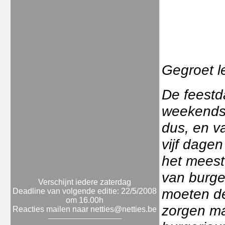
Gegroet l
De feestd
weekends 
dus, en v
vijf dage
het meeste
van burger
Verschijnt iedere zaterdag
moeten de
Deadline van volgende editie: 22/5/2008
om 16.00h
zorgen ma
Reacties mailen naar netties@netties.be