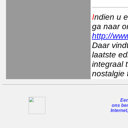
I
ndien u e
ga naar o
http://www
Daar vindt
laatste ed
integraal
nostalgie 
Een
ons ber
Internet