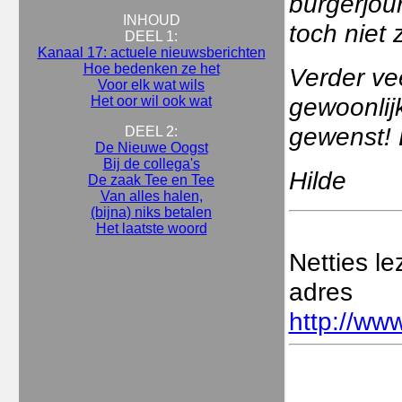
burgerjour
INHOUD
toch niet 
DEEL 1:
Kanaal 17: actuele nieuwsberichten
Hoe bedenken ze het
Verder vee
Voor elk wat wils
gewoonlijk
Het oor wil ook wat
gewenst! B
DEEL 2:
De Nieuwe Oogst
Bij de collega's
Hilde
De zaak Tee en Tee
Van alles halen,
(bijna) niks betalen
Het laatste woord
Netties l
adres
http://www