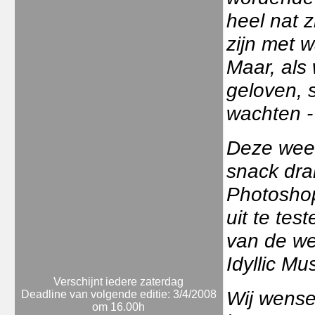
heel nat z
zijn met w
Maar, als
geloven, 
wachten -
Deze week
snack dra
Photoshop
uit te tes
van de we
Idyllic Mu
Verschijnt iedere zaterdag
Wij wensen
Deadline van volgende editie: 3/4/2008
om 16.00h