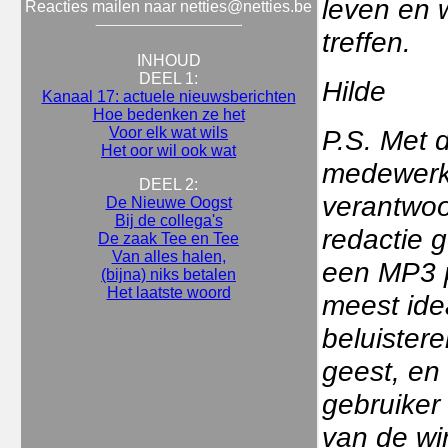
leven en 
Reacties mailen naar netties@netties.be
treffen.
INHOUD
DEEL 1:
Hilde
Kanaal 17: actuele nieuwsberichten
Hoe bedenken ze het
Voor elk wat wils
P.S. Met 
Het oor wil ook wat
medewerke
DEEL 2:
verantwoo
De Nieuwe Oogst
Bij de collega's
redactie 
De zaak Tee en Tee
Van alles halen,
een MP3 p
(bijna) niks betalen
Het laatste woord
meest ide
beluistere
geest, en
gebruiker
van de wi