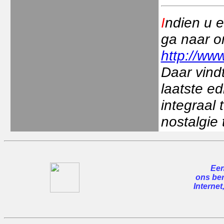
I
ndien u e
ga naar o
http://www
Daar vindt
laatste ed
integraal
nostalgie 
Een
ons ber
Internet