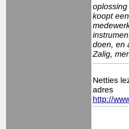
oplossing 
koopt een 
medewerke
instrumen
doen, en a
Zalig, me
Netties l
adres
http://www