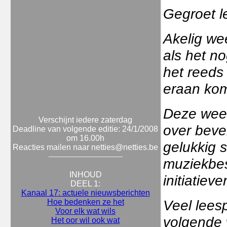
Gegroet l
Akelig wee
als het no
het reeds 
eraan kom
Deze week
Verschijnt iedere zaterdag
over bevei
Deadline van volgende editie: 24/1/2008
om 16.00h
gelukkig s
Reacties mailen naar netties@netties.be
muziekbes
INHOUD
initiatiev
DEEL 1:
Kanaal 17: actuele nieuwsberichten
Veel leesp
Hoe bedenken ze het
Voor elk wat wils
volgende
Het oor wil ook wat