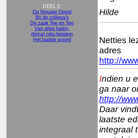
DEEL 2:
Hilde
De Nieuwe Oogst
Bij de collega's
De zaak Tee en Tee
Van alles halen,
(bijna) niks betalen
Netties l
Het laatste woord
adres
http://www
I
ndien u e
ga naar o
http://www
Daar vindt
laatste ed
integraal