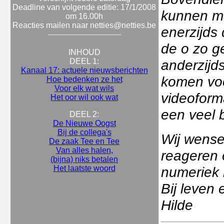
Deadline van volgende editie: 17/1/2008
kunnen ma
om 16.00h
Reacties mailen naar netties@netties.be
enerzijds
de o zo g
INHOUD
DEEL 1:
anderzijds
Kanaal 17: actuele nieuwsberichten
komen voo
Hoe bedenken ze het
Voor elk wat wils
videoform
Het oor wil ook wat
een veel 
DEEL 2:
De Nieuwe Oogst
Bij de collega's
Wij wensen
De zaak Tee en Tee
Van alles halen,
reageren 
(bijna) niks betalen
Het laatste woord
numeriek k
Bij leven 
Hilde