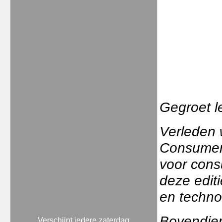
Gegroet l
Verleden 
Consumer 
voor cons
deze edit
en techno
Bovendien
Verschijnt iedere zaterdag