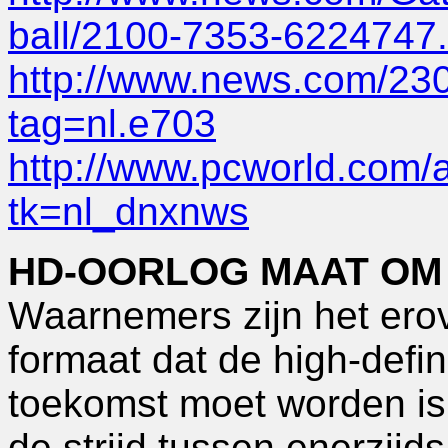
ball/2100-7353-6224747.
http://www.news.com/23
tag=nl.e703
http://www.pcworld.com/ar
tk=nl_dnxnws
HD-OORLOG MAAT OM 
Waarnemers zijn het ero
formaat dat de high-defi
toekomst moet worden is 
de strijd tussen enerzijd