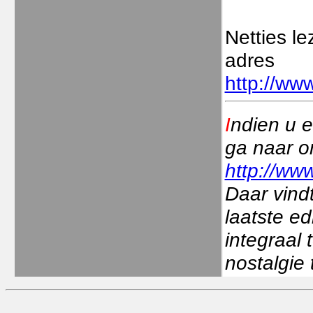
Netties l
adres
http://www
I
ndien u e
ga naar o
http://www
Daar vindt
laatste ed
integraal
nostalgie 