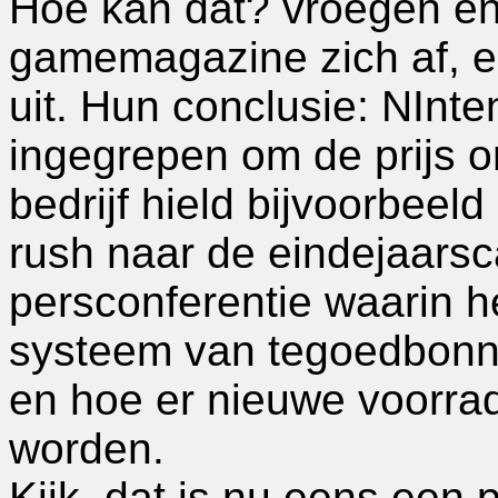
Hoe kan dat? vroegen en
gamemagazine zich af, e
uit. Hun conclusie: NInten
ingegrepen om de prijs o
bedrijf hield bijvoorbeel
rush naar de eindejaars
persconferentie waarin h
systeem van tegoedbonne
en hoe er nieuwe voorr
worden.
Kijk, dat is nu eens een