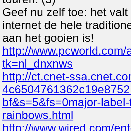
Geef nu zelf toe: het valt
internet de hele traditio
aan het gooien is!
http://www.pcworld.com/ar
tk=nl_dnxnws
http://ct.cnet-ssa.cnet.
4c6504761362c19e8752
bf&s=5&fs=0major-label-to
rainbows.html
http://www.wired.com/en