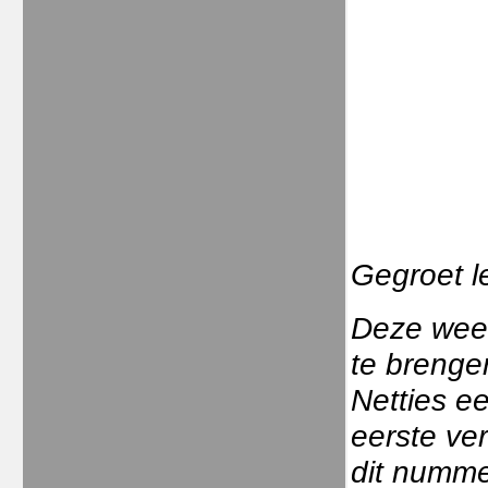
Gegroet l
Deze week
te brenge
Netties e
eerste ver
dit numme