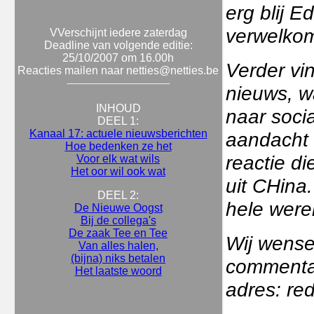
erg blij 
verwelko
VVerschijnt iedere zaterdag
Deadline van volgende editie:
25/10/2007 om 16.00h
Verder vi
Reacties mailen naar netties@netties.be
nieuws, w
INHOUD
naar soci
DEEL 1:
Kanaal 17: actuele nieuwsberichten
aandacht 
Hoe bedenken ze het
reactie di
Voor elk wat wils
Het oor wil ook wat
uit CHina
DEEL 2:
hele werel
De Nieuwe Oogst
Bij de collega's
De zaak Tee en Tee
Wij wensen
Van alles halen,
(bijna) niks betalen
commentaa
Het laatste woord
adres: re