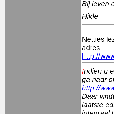
Bij leven 
Hilde
Netties l
adres
http://www
I
ndien u e
ga naar o
http://www
Daar vindt
laatste ed
integraal