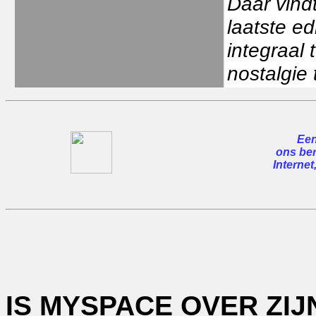
Daar vindt
laatste ed
integraal
nostalgie 
Een
ons ber
Internet
IS MYSPACE OVER ZI