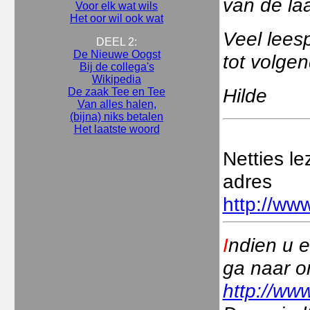
van de laa
Voor elk wat wils
Het oor wil ook wat
Veel leesp
DEEL 2:
De Nieuwe Oogst
tot volge
Bij de collega's
Wikipedia
Hilde
De zaak Tee en Tee
Van alles halen,
(bijna) niks betalen
Het laatste woord
Netties l
adres
http://www
I
ndien u e
ga naar o
http://www