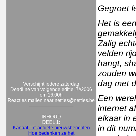
Gegroet l
Het is een
gemakkeli
Zalig echt
velden rij
hangt, sha
zouden wi
dag met de
Verschijnt iedere zaterdag
Deadline van volgende editie: 7//2006
om 16.00h
Een werel
Reacties mailen naar netties@netties.be
internet 
elkaar in
INHOUD
DEEL 1:
in dit nu
Kanaal 17: actuele nieuwsberichten
Hoe bedenken ze het