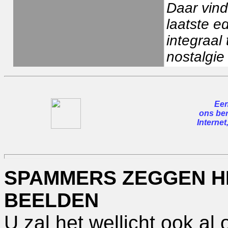
Daar vind
laatste e
integraal
nostalgie 
Een
ons ber
Internet
SPAMMERS ZEGGEN H
BEELDEN
U zal het wellicht ook a