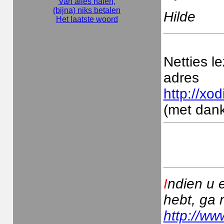
Van alles halen,
(bijna) niks betalen
Hilde
Het laatste woord
Netties l
adres
http://xod
(met dank
I
ndien u 
hebt, ga 
http://ww