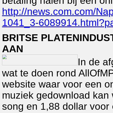
betaling halen bij een on
http://news.com.com/Nap
1041_3-6089914.html?pa
BRITSE PLATENINDUS
AAN
In de a
wat te doen rond AllOfM
website waar voor een on
muziek gedownload kan w
song en 1,88 dollar voo