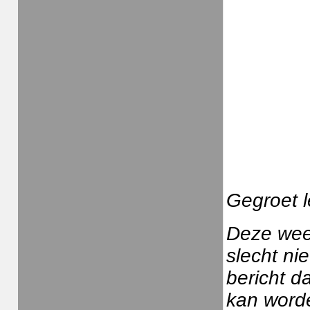
Gegroet l
Deze wee
slecht ni
bericht d
kan word