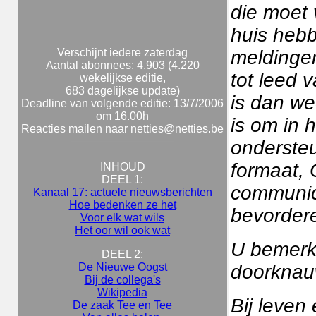
die moet 
huis hebb
Verschijnt iedere zaterdag
meldingen
Aantal abonnees: 4.903 (4.220
tot leed 
wekelijkse editie,
683 dagelijkse update)
is dan we
Deadline van volgende editie: 13/7/2006
om 16.00h
is om in 
Reacties mailen naar netties@netties.be
ondersteu
formaat,
INHOUD
DEEL 1:
communica
Kanaal 17: actuele nieuwsberichten
Hoe bedenken ze het
bevorder
Voor elk wat wils
Het oor wil ook wat
U bemerkt
DEEL 2:
De Nieuwe Oogst
doorknauw
Bij de collega's
Wikipedia
Bij leven 
De zaak Tee en Tee