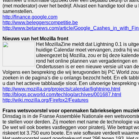
Wanneer u informatie opzoekt over een bepaald bedrijf of aan
(met moderator) over het bedrijf. Alvast een handige tool die 
samenstellen.
http://finance.google.com
http://www.beleggerscompetitie.be
http://www.betanews.com/article/Google_Cashes_in_with_Fi
Nieuws van het Mozilla front
Het MozillaZine meldt dat Lightning 0.1 is uit
huidige Calendar moet vervangen, zodra hij wat
uiteengezet bij Mozilla, zou er bij deze kalen
rond het online plannen van vergaderingen en
Ondertussen is er een nieuwe versie uit van de 
Volgens een bespreking die wij terugvonden bij PC World zou er 
zoeken in de pagina's die u onlangs bezocht hebt. En elk tabbl
u dan het actieve tabblaadje sloot. Een uitvoerige bespreking v
http://www.mozilla.org/projects/calendar/lightning.html
http://blogs.pcworld.com/techlog/archives/001687.html
http://wiki.mozilla.org/Firefox2/Features
Frans wetsvoorstel voor openmaken fabriekseigen muzi
Dinsdag is in de Franse Assemblée Nationale een wetsvoorst
te stellen voor derden. Zij moeten met name de technologie v
De wet wil ook boetes vastleggen voor piraterij. Wie betrapt 
riskeert tot 3.750 euro boete. En wie software verdeelt waarme
Het wetsvoorstel werd goedgekeurd met 296 tegen 193. Het gaa