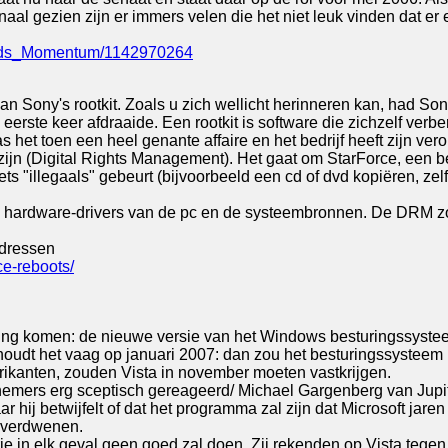
l gezien zijn er immers velen die het niet leuk vinden dat er ei
uilds_Momentum/1142970264
van Sony's rootkit. Zoals u zich wellicht herinneren kan, had So
eerste keer afdraaide. Een rootkit is software die zichzelf verbe
as het toen een heel genante affaire en het bedrijf heeft zijn v
e zijn (Digital Rights Management). Het gaat om StarForce, een
ets "illegaals" gebeurt (bijvoorbeeld een cd of dvd kopiëren, ze
t de hardware-drivers van de pc en de systeembronnen. De DRM z
adressen
ce-reboots/
ing komen: de nieuwe versie van het Windows besturingssysteem,
oudt het vaag op januari 2007: dan zou het besturingssysteem b
ikanten, zouden Vista in november moeten vastkrijgen.
mers erg sceptisch gereageerd/ Michael Gargenberg van Jupiter 
maar hij betwijfelt of dat het programma zal zijn dat Microsoft j
n verdwenen.
rie in elk geval geen goed zal doen. Zij rekenden op Vista tege