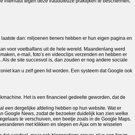
e internaut tegen deze frauduleuze praktijken te beschermen,
laatste dan: miljoenen tieners hebben er hun eigen pagina en
 dan voor voetbalfans uit de hele wereld. Maandenlang werd
aken, e-mail, foto's en videoclips verzenden en hebben er
. Als de site succesvol is, dan zouden er nog andere sociale
oniet kan u zelf geen lid worden. Een systeem dat Google ook
ekmachine. Het is een financieel gedeelte geworden, dat de
al een dergelijke afdeling hebben op hun website. Wat er
van Google News, zodat de bezoeker duidelijk kan zien welke
regelaars te verschuiven, een beetje zoals in de Google Maps.
en veranderen met klikken en slepen en Ajax om te wisselen