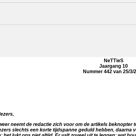
NeTTieS
Jaargang 10
Nummer 442 van 25/3/
ezers,
eer neemt de redactie zich voor om de artikels beknopter te
ezers slechts een korte tijdspanne geduld hebben, daarna v
 het lukt ons niet altijd. Er valt zoveel uit te leggen: wat h