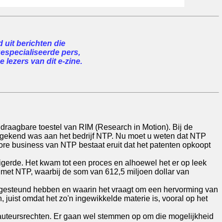
uit berichten die
gespecialiseerde pers,
 lezers van dit e-zine.
 draagbare toestel van RIM (Research in Motion). Bij de
toegekend was aan het bedrijf NTP. Nu moet u weten dat NTP
core business van NTP bestaat eruit dat het patenten opkoopt
igerde. Het kwam tot een proces en alhoewel het er op leek
 met NTP, waarbij de som van 612,5 miljoen dollar van
jf gesteund hebben en waarin het vraagt om een hervorming van
, juist omdat het zo'n ingewikkelde materie is, vooral op het
 auteursrechten. Er gaan wel stemmen op om die mogelijkheid