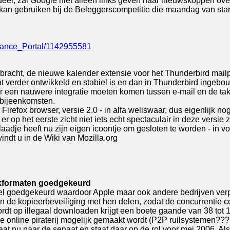
deel, zal Google niet alleen links geven naar nieuwskoppen ove
u kan gebruiken bij de Beleggerscompetitie die maandag van star
nance_Portal/1142955581
gebracht, de nieuwe kalender extensie voor het Thunderbird mai
 verder ontwikkeld en stabiel is en dan in Thunderbird ingebou
der een nauwere integratie moeten komen tussen e-mail en de ta
 bijeenkomsten.
Firefox browser, versie 2.0 - in alfa weliswaar, dus eigenlijk no
op het eerste zicht niet iets echt spectaculair in deze versie z
aadje heeft nu zijn eigen icoontje om gesloten te worden - in vo
indt u in de Wiki van Mozilla.org
ekformaten goedgekeurd
el goedgekeurd waardoor Apple maar ook andere bedrijven ver
an de kopieerbeveiliging met hen delen, zodat de concurrentie 
wordt op illegaal downloaden krijgt een boete gaande van 38 to
e online piraterij mogelijk gemaakt wordt (P2P ruilsystemen???) 
t nu naar de senaat en staat daar op de rol voor mei 2006. Als