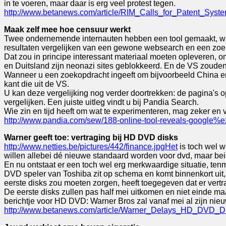
in te voeren, maar daar is erg veel protest tegen.
http://www.betanews.com/article/RIM_Calls_for_Patent_Sy
Maak zelf mee hoe censuur werkt
Twee ondernemende internauten hebben een tool gemaakt, waa
resultaten vergelijken van een gewone websearch en een zoek
Dat zou in principe interessant materiaal moeten opleveren, 
en Duitsland zijn neonazi sites geblokkeerd. En de VS zoude
Wanneer u een zoekopdracht ingeeft om bijvoorbeeld China en
kant die uit de VS.
U kan deze vergelijking nog verder doortrekken: de pagina's 
vergelijken. Een juiste uitleg vindt u bij Pandia Search.
Wie zin en tijd heeft om wat te experimenteren, mag zeker en 
http://www.pandia.com/sew/188-online-tool-reveals-google%
Warner geeft toe: vertraging bij HD DVD disks
http://www.netties.be/pictures/442/finance.jpgHet
is toch wel w
willen allebei dé nieuwe standaard worden voor dvd, maar bei
En nu ontstaat er een toch wel erg merkwaardige situatie, ten
DVD speler van Toshiba zit op schema en komt binnenkort uit, 
eerste disks zou moeten zorgen, heeft toegegeven dat er vertr
De eerste disks zullen pas half mei uitkomen en niet einde maa
berichtje voor HD DVD: Warner Bros zal vanaf mei al zijn nie
http://www.betanews.com/article/Warner_Delays_HD_DVD_