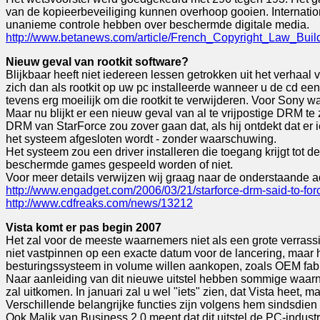
van de kopieerbeveiliging kunnen overhoop gooien. Internationaa
unanieme controle hebben over beschermde digitale media.
http://www.betanews.com/article/French_Copyright_Law_B
Nieuw geval van rootkit software?
Blijkbaar heeft niet iedereen lessen getrokken uit het verhaal 
zich dan als rootkit op uw pc installeerde wanneer u de cd een 
tevens erg moeilijk om die rootkit te verwijderen. Voor Sony w
Maar nu blijkt er een nieuw geval van al te vrijpostige DRM t
DRM van StarForce zou zover gaan dat, als hij ontdekt dat er i
het systeem afgesloten wordt - zonder waarschuwing.
Het systeem zou een driver installeren die toegang krijgt to
beschermde games gespeeld worden of niet.
Voor meer details verwijzen wij graag naar de onderstaande 
http://www.engadget.com/2006/03/21/starforce-drm-said-to-for
http://www.cdfreaks.com/news/13212
Vista komt er pas begin 2007
Het zal voor de meeste waarnemers niet als een grote verrass
niet vastpinnen op een exacte datum voor de lancering, maar h
besturingssysteem in volume willen aankopen, zoals OEM fabr
Naar aanleiding van dit nieuwe uitstel hebben sommige waarne
zal uitkomen. In januari zal u wel "iets" zien, dat Vista heet, 
Verschillende belangrijke functies zijn volgens hem sindsdie
Ook Malik van Business 2.0 meent dat dit uitstel de PC-indust