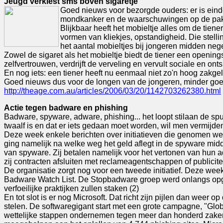
Jeugd verkiest sms boven sigaretje
Goed nieuws voor bezorgde ouders: er is einde
mondkanker en de waarschuwingen op de pakjes
Blijkbaar heeft het mobieltje alles om de tiene
vormen van kliekjes, opstandigheid. Die stell
het aantal mobieltjes bij jongeren midden negen
Zowel de sigaret als het mobieltje biedt de tiener een openin
zelfvertrouwen, verdrijft de verveling en vervult sociale en on
En nog iets: een tiener heeft nu eenmaal niet zo'n hoog zakgel
Goed nieuws dus voor de longen van de jongeren, minder goed 
http://theage.com.au/articles/2006/03/20/1142703262380.html
Actie tegen badware en phishing
Badware, spyware, adware, phishing... het loopt stilaan de spu
twaalf is en dat er iets gedaan moet worden, wil men vermijden
Deze week enkele berichten over initiatieven die genomen wer
ging namelijk na welke weg het geld aflegt in de spyware mid
van spyware. Zij betalen namelijk voor het vertonen van hun 
zij contracten afsluiten met reclameagentschappen of publicit
De organisatie zorgt nog voor een tweede initiatief. Deze we
Badware Watch List. De Stopbadware groep werd onlangs opger
verfoeilijke praktijken zullen staken (2)
En tot slot is er nog Microsoft. Dat richt zijn pijlen dan weer
stelen. De softwaregigant start met een grote campagne, "Globa
wettelijke stappen ondernemen tegen meer dan honderd zaken