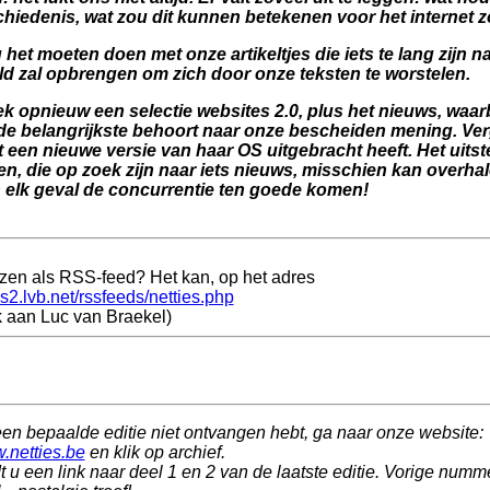
hiedenis, wat zou dit kunnen betekenen voor het internet z
 het moeten doen met onze artikeltjes die iets te lang zijn 
ld zal opbrengen om zich door onze teksten te worstelen.
 opnieuw een selectie websites 2.0, plus het nieuws, waarbij
e belangrijkste behoort naar onze bescheiden mening. Verge
 een nieuwe versie van haar OS uitgebracht heeft. Het uitste
n, die op zoek zijn naar iets nieuws, misschien kan overhal
in elk geval de concurrentie ten goede komen!
ezen als RSS-feed? Het kan, op het adres
is2.lvb.net/rssfeeds/netties.php
 aan Luc van Braekel)
een bepaalde editie niet ontvangen hebt, ga naar onze website:
w.netties.be
en klik op archief.
t u een link naar deel 1 en 2 van de laatste editie. Vorige numme