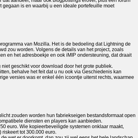
r dat aandeel, maar ook blogpostings erover, plus een forum
t gegaan is en waarbij u een ideale portefeuille moet
lprogramma van Mozilla. Het is de bedoeling dat Lightning de
wd zou worden. Volgens de details van het project, zoals
ken en het adresboekje en ook iMIP ondersteuning, dat draait
g niet geschikt voor download door het grote publiek.
itten, behalve het feit dat u nu ook via Geschiedenis kan
rige versies was er enkel één icoontje uiterst rechts, waarmee
plicht zouden worden hun fabriekseigen bestandsformaat open
compatibele diensten en players kan aanbieden.
t 150 euro. Wie kopieerbeveiligde systemen onklaar maakt,
riskeert tot 300.000 euro.
 de wet er doorkomt, dan zou zij wel eens het hele landschap