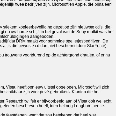
genlijk twee bedrijven zijn, Microsoft en Apple, die bijna een
ny stiekem kopieerbeveiliging gezet op zijn nieuwste cd's, die
rgt op uw harde schijf; in het geval van de Sony rootkit was het
erontschuldigingen aangeboden.
 bedrijf dat DRM maakt voor sommige spelletjesbedrijven. De
lfs al is die bewuste cd dan niet beschermd door StarForce),
ou trouwens voortdurend op de achtergrond draaien, of er nu
 Vista, heeft opnieuw uitstel opgelopen. Microsoft wil zich
eschikbaar zijn voor privé-gebruikers. Klanten die het
Research twijfelt er bijvoorbeeld aan of Vista ooit wel echt
aren geleden beschreven heeft, toen het nog Longhorn heette.
n de feestdagen, want dat zou betekenen dat heel wat