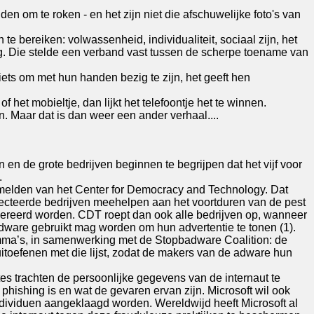
 om te roken - en het zijn niet die afschuwelijke foto's van
te bereiken: volwassenheid, individualiteit, sociaal zijn, het
ing. Die stelde een verband vast tussen de scherpe toename van
iets om met hun handen bezig te zijn, het geeft hen
et mobieltje, dan lijkt het telefoontje het te winnen.
. Maar dat is dan weer een ander verhaal....
 en de grote bedrijven beginnen te begrijpen dat het vijf voor
.
ermelden van het Center for Democracy and Technology. Dat
pecteerde bedrijven meehelpen aan het voortduren van de pest
nereerd worden. CDT roept dan ook alle bedrijven op, wanneer
 adware gebruikt mag worden om hun advertentie te tonen (1).
ramma’s, in samenwerking met de Stopbadware Coalition: de
toefenen met die lijst, zodat de makers van de adware hun
sites trachten de persoonlijke gegevens van de internaut te
phishing is en wat de gevaren ervan zijn. Microsoft wil ook
ividuen aangeklaagd worden. Wereldwijd heeft Microsoft al