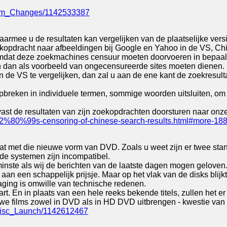
stem_Changes/1142533387
rmee u de resultaten kan vergelijken van de plaatselijke ver
opdracht naar afbeeldingen bij Google en Yahoo in de VS, Chin
omdat deze zoekmachines censuur moeten doorvoeren in bepaalde
n dan als voorbeeld van ongecensureerde sites moeten dienen.
 de VS te vergelijken, dan zal u aan de ene kant de zoekresul
opbreken in individuele termen, sommige woorden uitsluiten, om
vast de resultaten van zijn zoekopdrachten doorsturen naar onze
e2%80%99s-censoring-of-chinese-search-results.html#more-18
at met die nieuwe vorm van DVD. Zoals u weet zijn er twee sta
de systemen zijn incompatibel.
minste als wij de berichten van de laatste dagen mogen geloven
aan een schappelijk prijsje. Maar op het vlak van de disks blij
aging is omwille van technische redenen.
rt. En in plaats van een hele reeks bekende titels, zullen het 
uwe films zowel in DVD als in HD DVD uitbrengen - kwestie van
Disc_Launch/1142612467