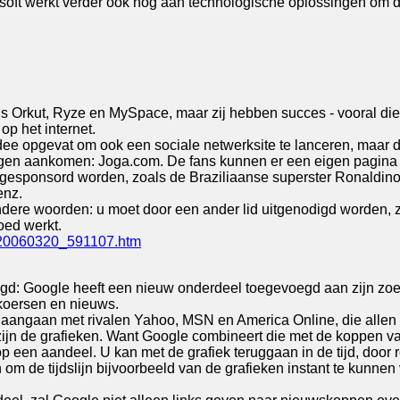
soft werkt verder ook nog aan technologische oplossingen om d
 Orkut, Ryze en MySpace, maar zij hebben succes - vooral die 
op het internet.
idee opgevat om ook een sociale netwerksite te lanceren, maar
gen aankomen: Joga.com. De fans kunnen er een eigen pagina m
e gesponsord worden, zoals de Braziliaanse superster Ronaldino
enz.
dere woorden: u moet door een ander lid uitgenodigd worden, z
oed werkt.
tc20060320_591107.htm
tigd: Google heeft een nieuw onderdeel toegevoegd aan zijn zo
 koersen en nieuws.
 aangaan met rivalen Yahoo, MSN en America Online, die allen 
t zijn de grafieken. Want Google combineert die met de koppen 
p een aandeel. U kan met de grafiek teruggaan in de tijd, door 
h om de tijdslijn bijvoorbeeld van de grafieken instant te kunn