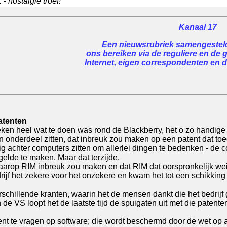
- nostalgie troef!
Kanaal 17
Een nieuwsrubriek samengesteld 
ons bereiken via de reguliere en de 
Internet, eigen correspondenten en de
atenten
weken heel wat te doen was rond de Blackberry, het o zo handige
een onderdeel zitten, dat inbreuk zou maken op een patent dat 
ig achter computers zitten om allerlei dingen te bedenken - de 
gelde te maken. Maar dat terzijde.
waarop RIM inbreuk zou maken en dat RIM dat oorspronkelijk we
ijf het zekere voor het onzekere en kwam het tot een schikking
erschillende kranten, waarin het de mensen dankt die het bedri
e VS loopt het de laatste tijd de spuigaten uit met die patenten
nt te vragen op software; die wordt beschermd door de wet op