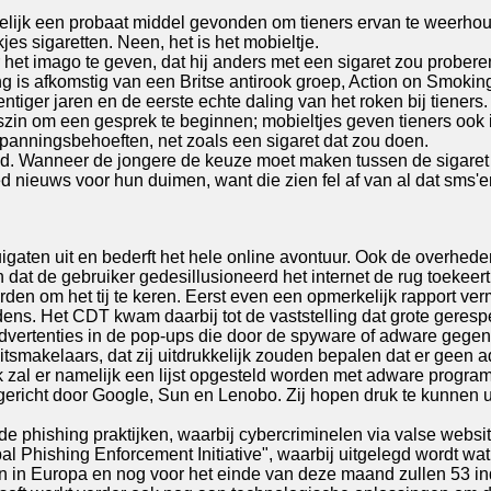
lijk een probaat middel gevonden om tieners ervan te weerhouden
 sigaretten. Neen, het is het mobieltje.
r het imago te geven, dat hij anders met een sigaret zou proberen 
ing is afkomstig van een Britse antirook groep, Action on Smok
tiger jaren en de eerste echte daling van het roken bij tieners.
gszin om een gesprek te beginnen; mobieltjes geven tieners ook 
tspanningsbehoeften, net zoals een sigaret dat zou doen.
d. Wanneer de jongere de keuze moet maken tussen de sigaret of h
nieuws voor hun duimen, want die zien fel af van al dat sms'en
igaten uit en bederft het hele online avontuur. Ook de overheden
 dat de gebruiker gedesillusioneerd het internet de rug toekeert
den om het tij te keren. Eerst even een opmerkelijk rapport v
dens. Het CDT kwam daarbij tot de vaststelling dat grote geres
advertenties in de pop-ups die door de spyware of adware gege
eitsmakelaars, dat zij uitdrukkelijk zouden bepalen dat er geen
ek zal er namelijk een lijst opgesteld worden met adware prog
icht door Google, Sun en Lenobo. Zij hopen druk te kunnen ui
 op de phishing praktijken, waarbij cybercriminelen via valse web
l Phishing Enforcement Initiative", waarbij uitgelegd wordt wat 
 in Europa en nog voor het einde van deze maand zullen 53 ind