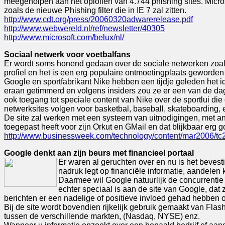
meegeholpen aan het oplollen van 4.744 phishing sites. Micro
zoals de nieuwe Phishing filter die in IE 7 zal zitten.
http://www.cdt.org/press/20060320adwarerelease.pdf
http://www.webwereld.nl/ref/newsletter/40305
http://www.microsoft.com/belux/nl/
Sociaal netwerk voor voetbalfans
Er wordt soms honend gedaan over de sociale netwerken zoals
profiel en het is een erg populaire ontmoetingplaats geworden 
Google en sportfabrikant Nike hebben een tijdje geleden het 
eraan getimmerd en volgens insiders zou ze er een van de da
ook toegang tot speciale content van Nike over de sportlui di
netwerksites volgen voor basketbal, baseball, skateboarding, 
De site zal werken met een systeem van uitnodigingen, met an
toegepast heeft voor zijn Orkut en GMail en dat blijkbaar erg g
http://www.businessweek.com/technology/content/mar2006/
Google denkt aan zijn beurs met financieel portaal
Er waren al geruchten over en nu is het beves
nadruk legt op financiële informatie, aandelen
Daarmee wil Google natuurlijk de concurrentie
echter speciaal is aan de site van Google, da
berichten er een nadelige of positieve invloed gehad hebben o
Bij de site wordt bovendien rijkelijk gebruik gemaakt van Flas
tussen de verschillende markten, (Nasdaq, NYSE) enz.