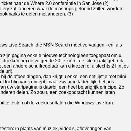
ticket naar de Where 2.0 conferentie in San Jose (2)
allery zal lanceren waar de mashups getoond zullen worden.
ookmarks te delen met anderen. (3)
ows Live Search, die MSN Search moet vervangen - en, als
op zijn pagina enkele nieuwe technologieën toegepast om u
t" drukken om de volgende 20 te zien - de site maakt gebruik
t een andere schuifregelaar kan u kiezen of u slechts 2 lijntjes
de url).
 de afbeeldingen, dan krijgt u enkel een net lijstje met mini-
l luchtig van concept, maar zwaar in laden lijkt het ons.
an uw startpagina is daarbij een heel belangrijk principe. Zo
anderen delen. Zo zou u een zoekopdracht kunnen laten
m uit te testen of de zoekresultaten die Windows Live kan
esten: in plaats van muziek, video's, afleveringen van