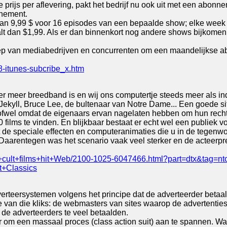
 prijs per aflevering, pakt het bedrijf nu ook uit met een abon
nnement.
n 9,99 $ voor 16 episodes van een bepaalde show; elke week k
lt dan $1,99. Als er dan binnenkort nog andere shows bijkomen
oep van mediabedrijven en concurrenten om een maandelijkse ab
-itunes-subcribe_x.htm
t er meer breedband is en wij ons computertje steeds meer als 
Dr. Jekyll, Bruce Lee, de bultenaar van Notre Dame... Een goede si
ijn, ofwel omdat de eigenaars ervan nagelaten hebben om hun rec
films te vinden. En blijkbaar bestaat er echt wel een publiek voor 
 de speciale effecten en computeranimaties die u in de tegenwoor
. Daarentegen was het scenario vaak veel sterker en de acteerpr
s+cult+films+hit+Web/2100-1025-6047466.html?part=dtx&tag=nt
t+Classics
teersystemen volgens het principe dat de adverteerder betaalt 
van die kliks: de webmasters van sites waarop de advertenties 
l de adverteerders te veel betaalden.
aar om een massaal proces (class action suit) aan te spannen. 