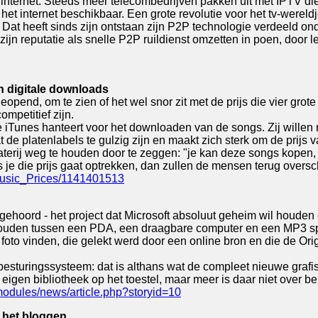
internet. Steeds meer telecombedrijven pakken uit met IPTV die
et internet beschikbaar. Een grote revolutie voor het tv-wereldje
. Dat heeft sinds zijn ontstaan zijn P2P technologie verdeeld o
t zijn reputatie als snelle P2P ruildienst omzetten in poen, door 
an digitale downloads
eopend, om te zien of het wel snor zit met de prijs die vier gr
mpetitief zijn.
 die iTunes hanteert voor het downloaden van de songs. Zij will
 de platenlabels te gulzig zijn en maakt zich sterk om de prijs
terij weg te houden door te zeggen: "je kan deze songs kopen, leg
ls je die prijs gaat optrekken, dan zullen de mensen terug oversch
_Music_Prices/1141401513
 gehoord - het project dat Microsoft absoluut geheim wil houden 
ouden tussen een PDA, een draagbare computer en een MP3 sp
foto vinden, die gelekt werd door een online bron en die de Orig
besturingssysteem: dat is althans wat de compleet nieuwe grafi
igen bibliotheek op het toestel, maar meer is daar niet over b
modules/news/article.php?storyid=10
n het bloggen