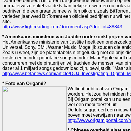
Daarmee betreedt BitTorrent de groeiende videowereld op het 
normalerwijze enkel via de tv kan bekijken, worden nu ook via h
bedrijven die een graantje mee willen pikken, zoals BitTorrent
verleden jaar werd BitTorrent een officieel bedrijf en nu wil he
site.
http://www.lightreading.com/document.asp?doc_id=88843
* Amerikaans ministerie van Justitie onderzoekt prijzen v
Het Amerikaanse ministerie van Justitie heeft een onderzoek g
Universal, Sony, EMI, Warner Music. Mogelijk zouden die antico
Zoals u weet, zijn de platenlabels niet gelukkig met de prijs
kosten en minder populaire songs minder. Maar Apple vindt dat
concurreren met de piraterij en wij trachten de mensen van pira
dat er al 1 miljard songs gedownload zijn, bewijst dit. "Maar a
http://www.betanews.com/article/DOJ_Investigating_Digital
* Foto van Origami?
Wellicht hebt u al van Origami
worden. Het zou het midden h
Bij Origamiportal kan u nu een 
wel een mooi toestel uit.
De foto suggereert een nieuw 
boven moet verwijzen naar uw e
http://www.origamiportal.com/
* Chinese overheid slaat aa