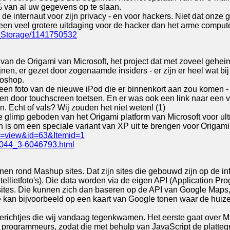
% van al uw gegevens op te slaan.
de internaut voor zijn privacy - en voor hackers. Niet dat onze
een veel grotere uitdaging voor de hacker dan het arme computer
a_Storage/1141750532
 van de Origami van Microsoft, het project dat met zoveel gehe
hijnen, er gezet door zogenaamde insiders - er zijn er heel wat 
oshop.
 een foto van de nieuwe iPod die er binnenkort aan zou komen -
n door touchscreen toetsen. En er was ook een link naar een vi
. Echt of vals? Wij zouden het niet weten! (1)
te glimp geboden van het Origami platform van Microsoft voor ult
n is om een speciale variant van XP uit te brengen voor Origami
k=view&id=63&Itemid=1
1044_3-6046793.html
nen rond Mashup sites. Dat zijn sites die gebouwd zijn op de in
tellietfoto's). Die data worden via de eigen API (Application 
 sites. Die kunnen zich dan baseren op de API van Google Maps
 kan bijvoorbeeld op een kaart van Google tonen waar de huizen
erichtjes die wij vandaag tegenkwamen. Het eerste gaat over M
 programmeurs, zodat die met behulp van JavaScript de platteg