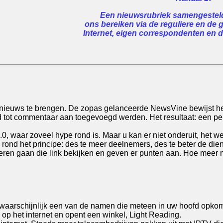
Een nieuwsrubriek samengesteld 
ons bereiken via de reguliere en de 
Internet, eigen correspondenten en de
m nieuws te brengen. De zopas gelanceerde NewsVine bewijst het
 tot commentaar aan toegevoegd werden. Het resultaat: een per
.0, waar zoveel hype rond is. Maar u kan er niet onderuit, het
ond het principe: des te meer deelnemers, des te beter de diens
nderen gaan die link bekijken en geven er punten aan. Hoe meer 
twaarschijnlijk een van de namen die meteen in uw hoofd opkomt
n op het internet en opent een winkel, Light Reading.