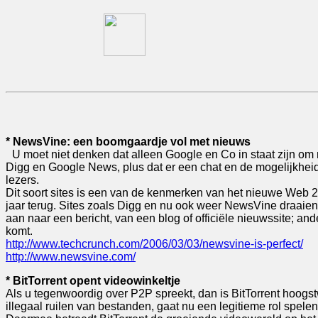
* NewsVine: een boomgaardje vol met nieuws
U moet niet denken dat alleen Google en Co in staat zijn o
Digg en Google News, plus dat er een chat en de mogelijkheid
lezers.
Dit soort sites is een van de kenmerken van het nieuwe Web 2
jaar terug. Sites zoals Digg en nu ook weer NewsVine draaien r
aan naar een bericht, van een blog of officiële nieuwssite; a
komt.
http://www.techcrunch.com/2006/03/03/newsvine-is-perfect/
http://www.newsvine.com/
* BitTorrent opent videowinkeltje
Als u tegenwoordig over P2P spreekt, dan is BitTorrent hoogs
illegaal ruilen van bestanden, gaat nu een legitieme rol spele