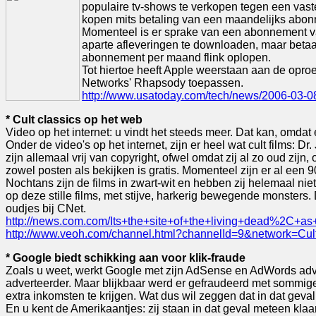
populaire tv-shows te verkopen tegen een vaste
kopen mits betaling van een maandelijks abo
Momenteel is er sprake van een abonnement va
aparte afleveringen te downloaden, maar betaa
abonnement per maand flink oplopen.
Tot hiertoe heeft Apple weerstaan aan de opr
Networks' Rhapsody toepassen.
http://www.usatoday.com/tech/news/2006-03-08
* Cult classics op het web
Video op het internet: u vindt het steeds meer. Dat kan, omda
Onder de video's op het internet, zijn er heel wat cult films: 
zijn allemaal vrij van copyright, ofwel omdat zij al zo oud z
zowel posten als bekijken is gratis. Momenteel zijn er al een 90 
Nochtans zijn de films in zwart-wit en hebben zij helemaal niet
op deze stille films, met stijve, harkerig bewegende monsters
oudjes bij CNet.
http://news.com.com/Its+the+site+of+the+living+dead%2C+a
http://www.veoh.com/channel.html?channelId=9&network=Cul
* Google biedt schikking aan voor klik-fraude
Zoals u weet, werkt Google met zijn AdSense en AdWords adver
adverteerder. Maar blijkbaar werd er gefraudeerd met sommige 
extra inkomsten te krijgen. Wat dus wil zeggen dat in dat geva
En u kent de Amerikaantjes: zij staan in dat geval meteen kl