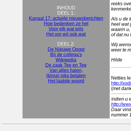
reeks ove
INHOUD
kenmerke
DEEL 1:
Kanaal 17: actuele nieuwsberichten
Als u de 
Hoe bedenken ze het
heel wat 
Voor elk wat wils
waarin u,
Het oor wil ook wat
of dat nu 
DEEL 2:
Wij wense
De Nieuwe Oogst
weer te m
Bij de collega's
Wikipedia
Hilde
De zaak Tee en Tee
Van alles halen,
(bijna) niks betalen
Netties l
Het laatste woord
http://xod
(met dank
I
ndien u 
http://ww
Daar vind
nummer 1 