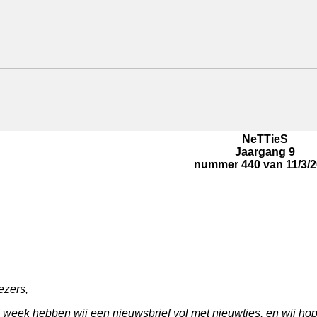
NeTTieS
Jaargang 9
nummer 440 van 11/3/
ezers,
week hebben wij een nieuwsbrief vol met nieuwtjes, en wij hope