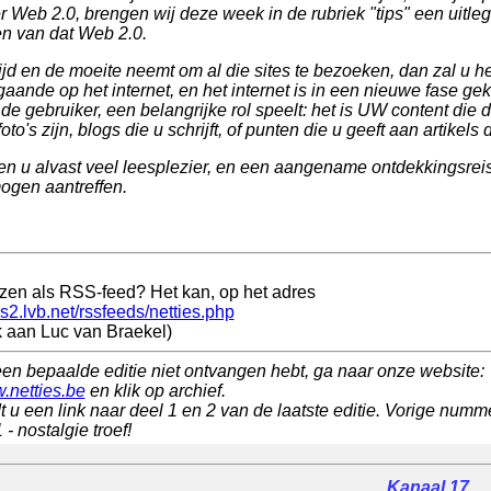
r Web 2.0, brengen wij deze week in de rubriek "tips" een uitle
n van dat Web 2.0.
tijd en de moeite neemt om al die sites te bezoeken, dan zal u he
gaande op het internet, en het internet is in een nieuwe fase g
 de gebruiker, een belangrijke rol speelt: het is UW content die
foto's zijn, blogs die u schrijft, of punten die u geeft aan artikels 
n u alvast veel leesplezier, en een aangename ontdekkingsreis
ogen aantreffen.
ezen als RSS-feed? Het kan, op het adres
is2.lvb.net/rssfeeds/netties.php
 aan Luc van Braekel)
een bepaalde editie niet ontvangen hebt, ga naar onze website:
w.netties.be
en klik op archief.
t u een link naar deel 1 en 2 van de laatste editie. Vorige numme
- nostalgie troef!
Kanaal 17