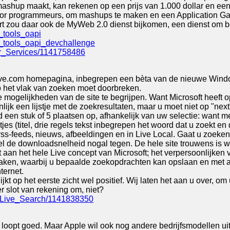
mashup maakt, kan rekenen op een prijs van 1.000 dollar en een 
 voor programmeurs, om mashups te maken en een Application G
t zou daar ook de MyWeb 2.0 dienst bijkomen, een dienst om b
_tools_oapi
_tools_oapi_devchallenge
ur_Services/1141758486
Live.com homepagina, inbegrepen een bèta van de nieuwe Wind
p het vlak van zoeken moet doorbreken.
 mogelijkheden van de site te begrijpen. Want Microsoft heeft 
ijk een lijstje met de zoekresultaten, maar u moet niet op "nex
jd een stuk of 5 plaatsen op, afhankelijk van uw selectie: want me
ntjes (titel, drie regels tekst inbegrepen het woord dat u zoekt en 
-feeds, nieuws, afbeeldingen en in Live Local. Gaat u zoeken bij
iel de downloadsnelheid nogal tegen. De hele site trouwens is we
aan het hele Live concept van Microsoft; het verpersoonlijken v
aken, waarbij u bepaalde zoekopdrachten kan opslaan en met 
ternet.
ijkt op het eerste zicht wel positief. Wij laten het aan u over, o
r slot van rekening om, niet?
s_Live_Search/1141838350
loopt goed. Maar Apple wil ook nog andere bedrijfsmodellen uitt