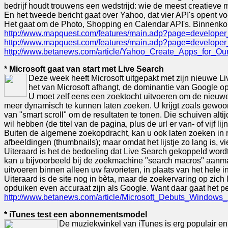
bedrijf houdt trouwens een wedstrijd: wie de meest creatieve 
En het tweede bericht gaat over Yahoo, dat vier API's opent
Het gaat om de Photo, Shopping en Calendar API's. Binnenkor
http://www.mapquest.com/features/main.adp?page=developer
http://www.mapquest.com/features/main.adp?page=developer
http://www.betanews.com/article/Yahoo_Create_Apps_for_O
* Microsoft gaat van start met Live Search
Deze week heeft Microsoft uitgepakt met zijn nieuwe 
het van Microsoft afhangt, de dominantie van Google o
U moet zelf eens een zoektocht uitvoeren om de nieuwe
meer dynamisch te kunnen laten zoeken. U krijgt zoals gewoonl
van "smart scroll" om de resultaten te tonen. Die schuiven alti
wil hebben (de titel van de pagina, plus de url er van- of vijf lij
Buiten de algemene zoekopdracht, kan u ook laten zoeken in rss
afbeeldingen (thumbnails); maar omdat het lijstje zo lang is, v
Uiteraard is het de bedoeling dat Live Search gekoppeld wordt 
kan u bijvoorbeeld bij de zoekmachine "search macros" aanm
uitvoeren binnen alleen uw favorieten, in plaats van het hele in
Uiteraard is de site nog in bèta, maar de zoekervaring op zich l
opduiken even accuraat zijn als Google. Want daar gaat het pe
http://www.betanews.com/article/Microsoft_Debuts_Window
* iTunes test een abonnementsmodel
De muziekwinkel van iTunes is erg populair en 