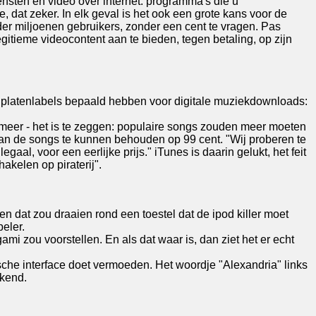
nsten en video over internet: programma's die u
, dat zeker. In elk geval is het ook een grote kans voor de
nder miljoenen gebruikers, zonder een cent te vragen. Pas
legitieme videocontent aan te bieden, tegen betaling, op zijn
ote platenlabels bepaald hebben voor digitale muziekdownloads:
en meer - het is te zeggen: populaire songs zouden meer moeten
 van de songs te kunnen behouden op 99 cent. "Wij proberen te
aal, voor een eerlijke prijs." iTunes is daarin gelukt, het feit
akelen op piraterij".
en dat zou draaien rond een toestel dat de ipod killer moet
eler.
ami zou voorstellen. En als dat waar is, dan ziet het er echt
sche interface doet vermoeden. Het woordje "Alexandria" links
ekend.