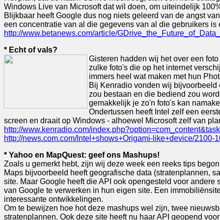
Windows Live van Microsoft dat wil doen, om uiteindelijk 100
Blijkbaar heeft Google dus nog niets geleerd van de angst van 
een concentratie van al die gegevens van al die gebruikers is 
http://www.betanews.com/article/GDrive_the_Future_of_Dat
* Echt of vals?
Gisteren hadden wij het over een foto
zulke foto's die op het internet versc
immers heel wat maken met hun Phot
Bij Kenradio vonden wij bijvoorbeeld
zou bestaan en die bediend zou worde
gemakkelijk je zo'n foto's kan namaken
Ondertussen heeft Intel zelf een eers
screen en draait op Windows - alhoewel Microsoft zelf van pla
http://www.kenradio.com/index.php?option=com_content&tas
http://news.com.com/Intel+shows+Origami-like+device/2100-
* Yahoo en MapQuest: geef ons Mashups!
Zoals u gemerkt hebt, zijn wij deze week een reeks tips begon
Maps bijvoorbeeld heeft geografische data (stratenplannen, sa
site. Maar Google heeft die API ook opengesteld voor andere
van Google te verwerken in hun eigen site. Een immobiliënsite
interessante ontwikkelingen.
Om te bewijzen hoe hot deze mashups wel zijn, twee nieuwsb
stratenplannen. Ook deze site heeft nu haar API geopend voor