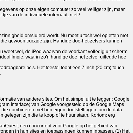
 gegevens op onze eigen computer zo veel veiliger zijn, maar
tje van de individuele internaut, niet?
imzinnigheid omsluierd wordt. Nu moet u toch wel opletten met
bij die gewoon trucage zijn. Handige doe-het-zelvers kunnen
 u weet wel, de iPod waarvan de voorkant volledig uit scherm
deofilmpje, waarin zo'n handige doe het zelver uitlegde hoe
radraagbare pc's. Het toestel toont een 7 inch (20 cm) touch
.
formatie van andere sites. Om het simpel uit te leggen: Google
Program Interface) van Google voorgesteld op de Google Maps
, die combineren met hun eigen doelstellingen, om de data
 gelegen zijn die te koop of te huur staan. Kortom: erg
apQuest, een concurrent voor Google op het gebied van
ronden in hun sites en toepassingen kunnen inpassen. (1) Het