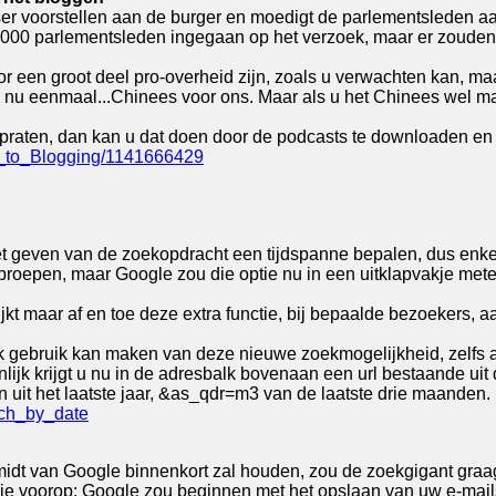
ser voorstellen aan de burger en moedigt de parlementsleden a
.000 parlementsleden ingegaan op het verzoek, maar er zouden 
 een groot deel pro-overheid zijn, zoals u verwachten kan, maa
is nu eenmaal...Chinees voor ons. Maar als u het Chinees wel m
praten, dan kan u dat doen door de podcasts te downloaden en te
s_to_Blogging/1141666429
 het geven van de zoekopdracht een tijdspanne bepalen, dus enk
roepen, maar Google zou die optie nu in een uitklapvakje mete
kt maar af en toe deze extra functie, bij bepaalde bezoekers, aa
ok gebruik kan maken van deze nieuwe zoekmogelijkheid, zelfs a
onlijk krijgt u nu in de adresbalk bovenaan een url bestaande u
n uit het laatste jaar, &as_qdr=m3 van de laatste drie maanden
rch_by_date
idt van Google binnenkort zal houden, zou de zoekgigant graag
gie voorop: Google zou beginnen met het opslaan van uw e-mail