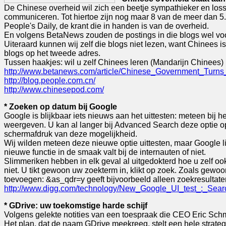
De Chinese overheid wil zich een beetje sympathieker en los
communiceren. Tot hiertoe zijn nog maar 8 van de meer dan 5
People's Daily, de krant die in handen is van de overheid.
En volgens BetaNews zouden de postings in die blogs wel voor
Uiteraard kunnen wij zelf die blogs niet lezen, want Chinees 
blogs op het tweede adres.
Tussen haakjes: wil u zelf Chinees leren (Mandarijn Chinees) 
http://www.betanews.com/article/Chinese_Government_Turn
http://blog.people.com.cn/
http://www.chinesepod.com/
* Zoeken op datum bij Google
Google is blijkbaar iets nieuws aan het uittesten: meteen bij
weergeven. U kan al langer bij Advanced Search deze optie op
schermafdruk van deze mogelijkheid.
Wij wilden meteen deze nieuwe optie uittesten, maar Google lij
nieuwe functie in de smaak valt bij de internauten of niet.
Slimmeriken hebben in elk geval al uitgedokterd hoe u zelf o
niet. U tikt gewoon uw zoekterm in, klikt op zoek. Zoals gewo
toevoegen: &as_qdr=y geeft bijvoorbeeld alleen zoekresultate
http://www.digg.com/technology/New_Google_UI_test_:_Sea
* GDrive: uw toekomstige harde schijf
Volgens gelekte notities van een toespraak die CEO Eric Schm
Het plan, dat de naam GDrive meekreeg, stelt een hele strate