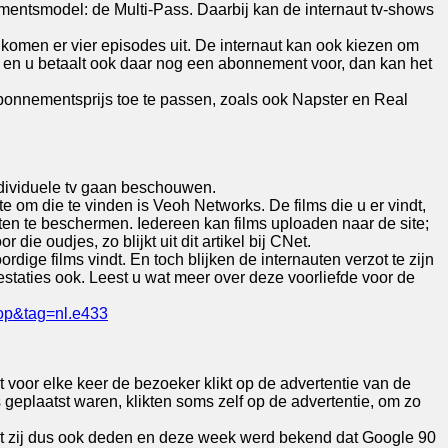
nementsmodel: de Multi-Pass. Daarbij kan de internaut tv-shows
omen er vier episodes uit. De internaut kan ook kiezen om
 en u betaalt ook daar nog een abonnement voor, dan kan het
onnementsprijs toe te passen, zoals ook Napster en Real
individuele tv gaan beschouwen.
te om die te vinden is Veoh Networks. De films die u er vindt,
hten te beschermen. Iedereen kan films uploaden naar de site;
die oudjes, zo blijkt uit dit artikel bij CNet.
dige films vindt. En toch blijken de internauten verzot te zijn
estaties ook. Leest u wat meer over deze voorliefde voor de
op&tag=nl.e433
voor elke keer de bezoeker klikt op de advertentie van de
geplaatst waren, klikten soms zelf op de advertentie, om zo
Wat zij dus ook deden en deze week werd bekend dat Google 90