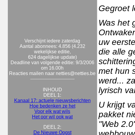
Gegroet l
Was het 
Ontwaken
uw eerste
Verschijnt iedere zaterdag
Aantal abonnees: 4.856 (4.232
die alle 
wekelijkse editie,
624 dagelijkse update)
schitteri
Deadline van volgende editie: 9/3/2006
om 16.00h
met hun s
Reacties mailen naar netties@netties.be
werd... z
lyrisch v
INHOUD
DEEL 1:
Kanaal 17: actuele nieuwsberichten
U krijgt 
Hoe bedenken ze het
Voor elk wat wils
pakket ni
Het oor wil ook wat
"Web 2.0"
DEEL 2:
webbouwer
De Nieuwe Oogst