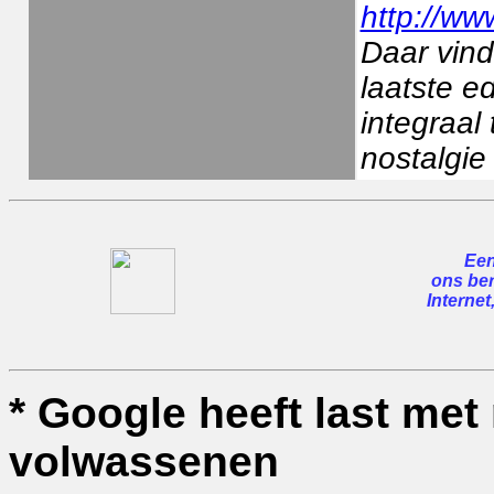
http://ww
Daar vind
laatste e
integraal
nostalgie 
Een
ons ber
Internet
* Google heeft last me
volwassenen