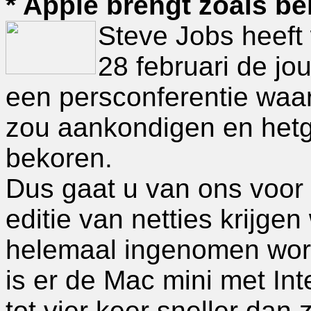
* Apple brengt zoals be
Steve Jobs heeft
28 februari de jo
een persconferentie waar
zou aankondigen en hetg
bekoren.
Dus gaat u van ons voor 
editie van netties krijge
helemaal ingenomen word
is er de Mac mini met Int
tot vier keer sneller dan 