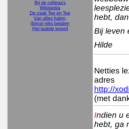
Bij de collega's
leesplezi
Wikipedia
De zaak Tee en Tee
hebt, dan
Van alles halen,
(bijna) niks betalen
Het laatste woord
Bij leven
Hilde
Netties l
adres
http://xod
(met dank
I
ndien u 
hebt, ga 