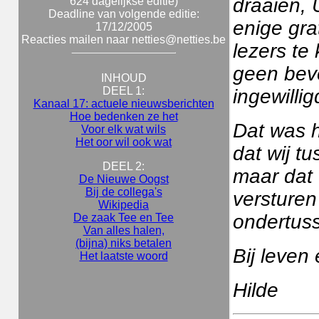
draaien, 
624 dagelijkse editie)
Deadline van volgende editie:
enige gr
17/12/2005
Reacties mailen naar netties@netties.be
lezers te
geen beve
INHOUD
DEEL 1:
ingewilli
Kanaal 17: actuele nieuwsberichten
Hoe bedenken ze het
Dat was h
Voor elk wat wils
Het oor wil ook wat
dat wij t
DEEL 2:
maar dat 
De Nieuwe Oogst
Bij de collega's
versturen
Wikipedia
ondertusse
De zaak Tee en Tee
Van alles halen,
(bijna) niks betalen
Bij leven
Het laatste woord
Hilde