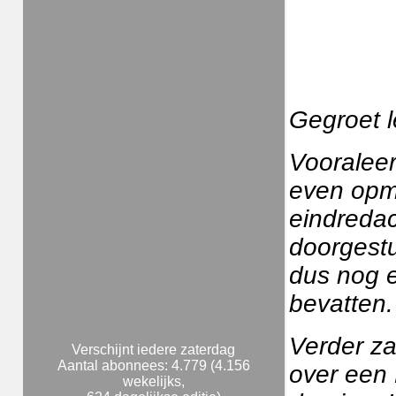
Gegroet l
Vooraleer
even opme
eindredac
doorgestu
dus nog e
bevatten.
Verder za
Verschijnt iedere zaterdag
Aantal abonnees: 4.779 (4.156
over een 
wekelijks,