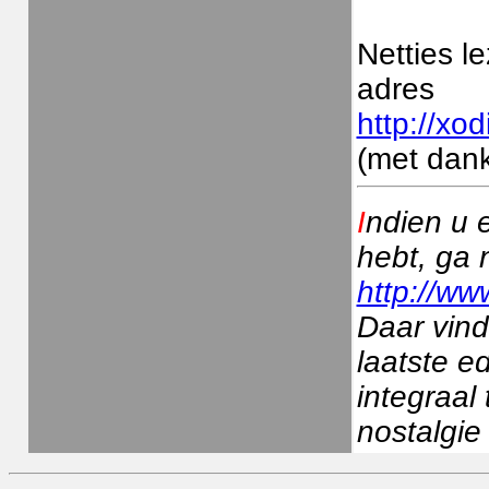
Netties l
adres
http://xod
(met dank
I
ndien u 
hebt, ga 
http://ww
Daar vind
laatste e
integraal
nostalgie 