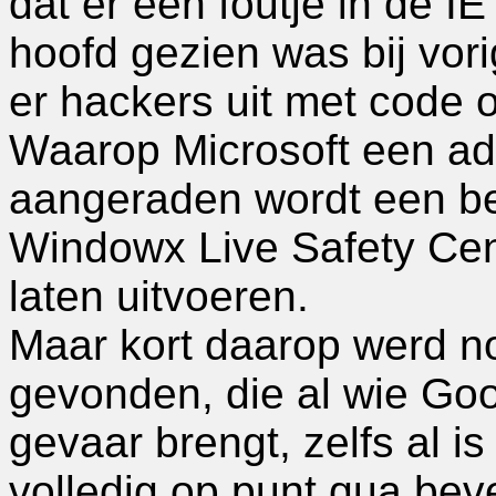
dat er een foutje in de IE
hoofd gezien was bij vo
er hackers uit met code o
Waarop Microsoft een adv
aangeraden wordt een be
Windowx Live Safety Cen
laten uitvoeren.
Maar kort daarop werd n
gevonden, die al wie Goo
gevaar brengt, zelfs al i
volledig op punt qua bev