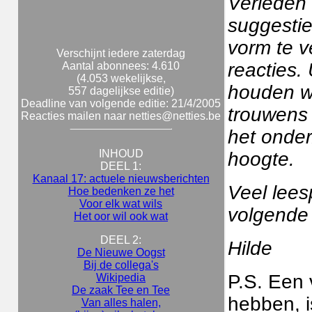
Verleden 
suggestie
vorm te v
Verschijnt iedere zaterdag
reacties. 
Aantal abonnees: 4.610
(4.053 wekelijkse,
houden wij
557 dagelijkse editie)
Deadline van volgende editie: 21/4/2005
trouwens 
Reacties mailen naar netties@netties.be
het onde
INHOUD
hoogte.
DEEL 1:
Kanaal 17: actuele nieuwsberichten
Veel leesp
Hoe bedenken ze het
Voor elk wat wils
volgende
Het oor wil ook wat
DEEL 2:
Hilde
De Nieuwe Oogst
Bij de collega's
P.S. Een 
Wikipedia
De zaak Tee en Tee
hebben, i
Van alles halen,