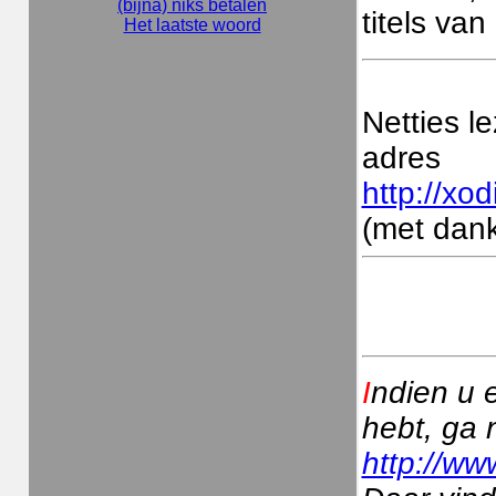
(bijna) niks betalen
titels va
Het laatste woord
Netties l
adres
http://xod
(met dank
I
ndien u 
hebt, ga 
http://ww