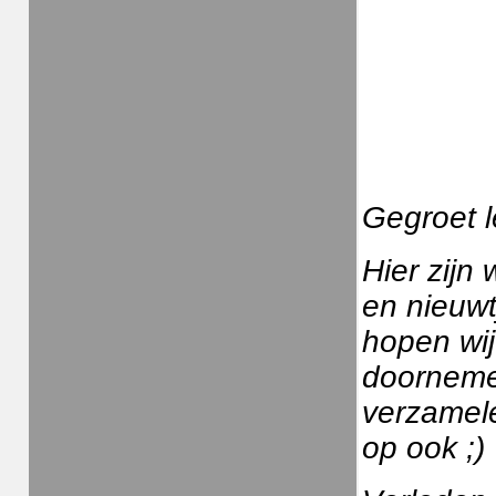
Gegroet l
Hier zijn
en nieuwtj
hopen wij 
doornemen
verzamele
op ook ;)