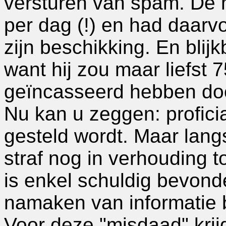
versturen van spam. De 
per dag (!) en had daarvo
zijn beschikking. En blij
want hij zou maar liefst 
geïncasseerd hebben door
Nu kan u zeggen: proficia
gesteld wordt. Maar lang
straf nog in verhouding
is enkel schuldig bevond
namaken van informatie bi
Voor deze "misdaad" krij