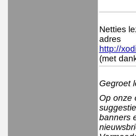
Netties l
adres
http://xod
(met dank
Gegroet l
Op onze 
suggestie
banners e
nieuwsbrie