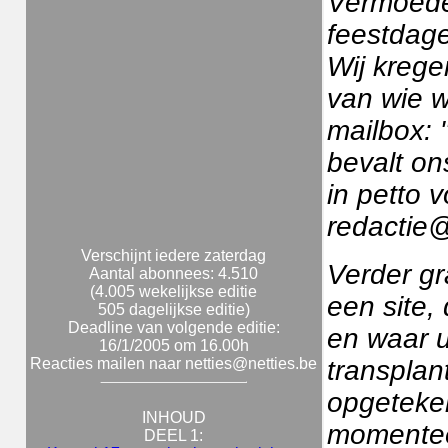
Vermoedel
feestdage
Wij krege
van wie w
mailbox: 
bevalt on
in petto 
redactie@
Verschijnt iedere zaterdag
Verder g
Aantal abonnees: 4.510
(4.005 wekelijkse editie
een site,
505 dagelijkse editie)
Deadline van volgende editie:
en waar u
16/1/2005 om 16.00h
Reacties mailen naar netties@netties.be
transplan
opgeteken
INHOUD
momenteel
DEEL 1: