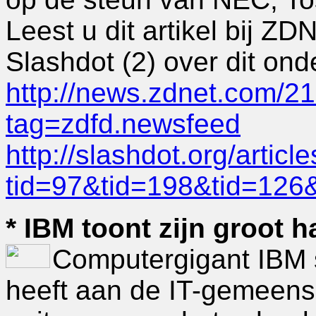
Leest u dit artikel bij ZD
Slashdot (2) over dit ond
http://news.zdnet.com/
tag=zdfd.newsfeed
http://slashdot.org/artic
tid=97&tid=198&tid=126
* IBM toont zijn groot h
Computergigant IBM s
heeft aan de IT-gemeensc