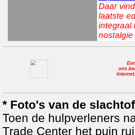
Daar vind
laatste e
integraal
nostalgie 
Een
ons ber
Internet
* Foto's van de slachto
Toen de hulpverleners n
Trade Center het puin r