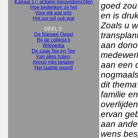
Kanaal 17: actuele nieuwsberichten
goed zou 
Hoe bedenken ze het
Voor elk wat wils
en is druk
Het oor wil ook wat
Zoals u w
DEEL 2:
transplan
De Nieuwe Oogst
Bij de collega's
aan donor
Wikipedia
De zaak Tee en Tee
medewerke
Van alles halen,
(bijna) niks betalen
aan een 
Het laatste woord
nogmaals
dit thema
familie en
overlijde
ervan geb
aan ander
wens besp