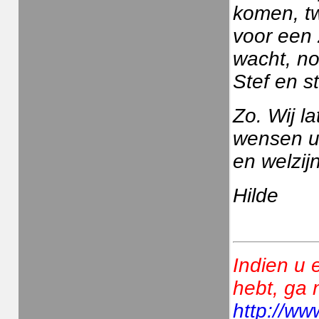
komen, twi
voor een
wacht, no
Stef en sta
Zo. Wij l
wensen u 
en welzij
Hilde
Indien u 
hebt, ga 
http://ww