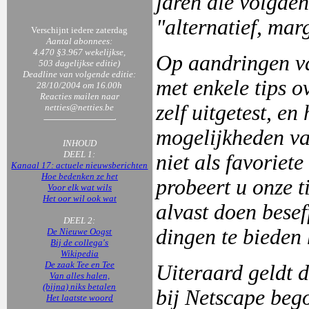
jaren die volgden
"alternatief, mar
Verschijnt iedere zaterdag
Aantal abonnees:
4.470 §3.967 wekelijkse,
Op aandringen va
503 dagelijkse editie)
Deadline van volgende editie:
met enkele tips o
28/10/2004 om 16.00h
Reacties mailen naar
zelf uitgetest, e
netties@netties.be
mogelijkheden va
INHOUD
DEEL 1:
niet als favoriet
Kanaal 17: actuele nieuwsberichten
Hoe bedenken ze het
probeert u onze t
Voor elk wat wils
Het oor wil ook wat
alvast doen besef
DEEL 2:
dingen te bieden
De Nieuwe Oogst
Bij de collega's
Wikipedia
De zaak Tee en Tee
Uiteraard geldt d
Van alles halen,
(bijna) niks betalen
bij Netscape beg
Het laatste woord