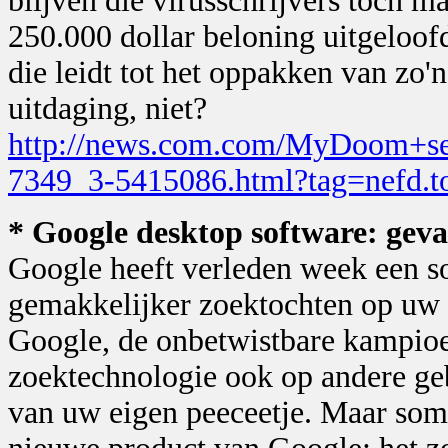
blijven die virusschrijvers toch ma
250.000 dollar beloning uitgeloof
die leidt tot het oppakken van zo'n
uitdaging, niet?
http://news.com.com/MyDoom+see
7349_3-5415086.html?tag=nefd.t
* Google desktop software: gev
Google heeft verleden week een s
gemakkelijker zoektochten op uw e
Google, de onbetwistbare kampioen
zoektechnologie ook op andere geb
van uw eigen peeceetje. Maar so