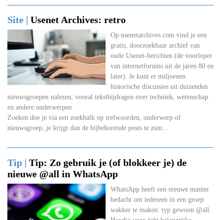
Site |
Usenet Archives: retro
Op usenetarchives.com vind je een
gratis, doorzoekbaar archief van
oude Usenet-berichten (de voorloper
van internetforums uit de jaren 80 en
later). Je kunt er miljoenen
historische discussies uit duizenden
nieuwsgroepen nalezen, vooral tekstbijdragen over techniek, wetenschap
en andere onderwerpen.
Zoeken doe je via een zoekbalk op trefwoorden, onderwerp of
nieuwsgroep; je krijgt dan de bijbehorende posts te zien...
Tip |
Tip: Zo gebruik je (of blokkeer je) de
nieuwe @all in WhatsApp
WhatsApp heeft een nieuwe manier
bedacht om iedereen in een groep
wakker te maken: typ gewoon @all.