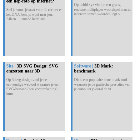
een nep-foto op internet?
Op babbl.xyz vind je een gratis,
realtime multiplayer woordspel waarin
Stel je voor: je staat voor de rechter en
iedereen samen woorden legt o...
het DNA-bewijs wijst naar jou.
Alleen… iemand heeft stil...
Site |
3D SVG Design: SVG
Software |
3D Mark:
omzetten naar 3D
benchmark
Op 3dsvg.design vind je een
Dit is een populaire benchmark-tool
eenvoudige webtool waarmee je een
waarmee je de grafische prestaties van
SVG-bestand (een vectortekening)
je computer (vooral de vi...
kunt ...