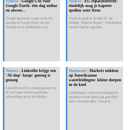
Nieuws |
Google’s AI voor
Nieuws |
EU-reparatierecht:
Google Earth: één dag online
eindelijk mag je kapotte
en alweer...
spullen weer fixen
Google lanceerde vorige week een
Vanaf nu geldt in de hele EU de
speeltje in Google Earth: tik een
richtlijn ‘Right to Repair’. Fabrikanten
zinnetje en de satellietfoto vera...
moeten kapotte apparate...
Nieuws |
LinkedIn krijgt een
Hardware |
Hackers mikken
‘AI-slop’-knop: genoeg is
op Amerikaanse
genoeg
waterleidingen: kleine dorpen
in de knel
LinkedIn heeft er schoon genoeg van.
Je feed staat vol met generieke,
Amerikaanse watervoorzieningen in
robotachtige posts die klinken...
minstens zeven staten zijn getroffen
door cyberaanvallen. Vooral k...