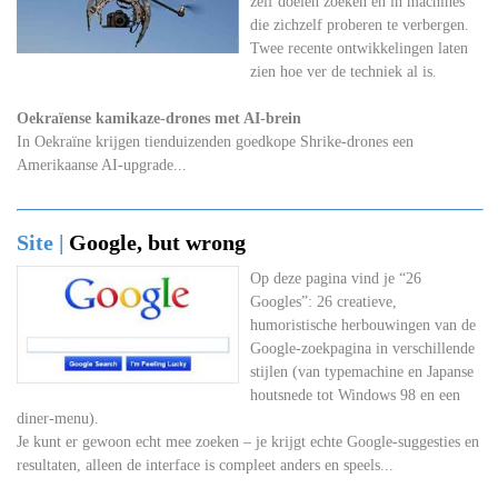
zelf doelen zoeken én in machines
die zichzelf proberen te verbergen.
Twee recente ontwikkelingen laten
zien hoe ver de techniek al is.
Oekraïense kamikaze-drones met AI-brein
In Oekraïne krijgen tienduizenden goedkope Shrike-drones een
Amerikaanse AI-upgrade...
Site |
Google, but wrong
Op deze pagina vind je “26
Googles”: 26 creatieve,
humoristische herbouwingen van de
Google-zoekpagina in verschillende
stijlen (van typemachine en Japanse
houtsnede tot Windows 98 en een
diner-menu).
Je kunt er gewoon echt mee zoeken – je krijgt echte Google-suggesties en
resultaten, alleen de interface is compleet anders en speels...