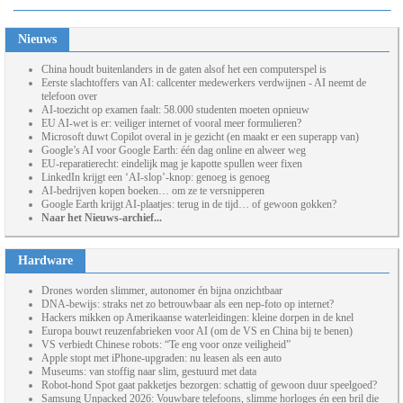
Nieuws
China houdt buitenlanders in de gaten alsof het een computerspel is
Eerste slachtoffers van AI: callcenter medewerkers verdwijnen - AI neemt de
telefoon over
AI-toezicht op examen faalt: 58.000 studenten moeten opnieuw
EU AI-wet is er: veiliger internet of vooral meer formulieren?
Microsoft duwt Copilot overal in je gezicht (en maakt er een superapp van)
Google’s AI voor Google Earth: één dag online en alweer weg
EU-reparatierecht: eindelijk mag je kapotte spullen weer fixen
LinkedIn krijgt een ‘AI-slop’-knop: genoeg is genoeg
AI-bedrijven kopen boeken… om ze te versnipperen
Google Earth krijgt AI-plaatjes: terug in de tijd… of gewoon gokken?
Naar het Nieuws-archief...
Hardware
Drones worden slimmer, autonomer én bijna onzichtbaar
DNA-bewijs: straks net zo betrouwbaar als een nep-foto op internet?
Hackers mikken op Amerikaanse waterleidingen: kleine dorpen in de knel
Europa bouwt reuzenfabrieken voor AI (om de VS en China bij te benen)
VS verbiedt Chinese robots: “Te eng voor onze veiligheid”
Apple stopt met iPhone-upgraden: nu leasen als een auto
Museums: van stoffig naar slim, gestuurd met data
Robot-hond Spot gaat pakketjes bezorgen: schattig of gewoon duur speelgoed?
Samsung Unpacked 2026: Vouwbare telefoons, slimme horloges én een bril die