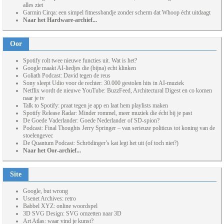
alles ziet
Garmin Cirqa: een simpel fitnessbandje zonder scherm dat Whoop écht uitdaagt
Naar het Hardware-archief...
Oor
Spotify rolt twee nieuwe functies uit. Wat is het?
Google maakt AI-liedjes die (bijna) echt klinken
Goliath Podcast: David tegen de reus
Sony sleept Udio voor de rechter: 30.000 gestolen hits in AI-muziek
Netflix wordt de nieuwe YouTube: BuzzFeed, Architectural Digest en co komen
naar je tv
Talk to Spotify: praat tegen je app en laat hem playlists maken
Spotify Release Radar: Minder rommel, meer muziek die écht bij je past
De Goede Vaderlander: Goede Nederlander of SD-spion?
Podcast: Final Thoughts Jerry Springer – van serieuze politicus tot koning van de
stoelengevec
De Quantum Podcast: Schrödinger’s kat legt het uit (of toch niet?)
Naar het Oor-archief...
Site
Google, but wrong
Usenet Archives: retro
Babbel XYZ: online woordspel
3D SVG Design: SVG omzetten naar 3D
Art Atlas: waar vind je kunst?