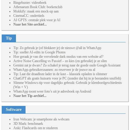
Bingebuster: videotheek
Athenaeum Book Club: boekenclub
Mokkify: maak een mock-up aan
CinemaCC: ondertitels
AI GPTS: centrale plek voor je AI
Naar het Site-archief...
Tip
Tip: Zo gebruik je (of blokkeer je) de nieuwe @all in WhatsApp
Tip: sneller AI-edits in Google Photos
Hoe geraak je van die vervelende dark modus van een website af?
Active Noise Cancelling vs Passief – zo kies (en gebruikt) je ze slim
Gemini zat je dwars? Zo schakel je terug naar de goede oude Google Assistant
WhatsApp-gebruikersnamen: zo reserveer je de jouwe nu al
Tip: Laat die draadloze lader in de kast – klassiek opladen is slimmer
ChatGPT als gratis huisarts voor je PC (zonder dat hij in je bestanden snuffelt)
Slimme Windows-tip voor dagelijks gebruik: Gebruik je klembordgeschiedenis
(Win + V)
WhatsApp toont weer foto’s uit je adresboek op Android
Naar het Tip-archief...
Software
Irun Webcam: je smartphone als webcam
3D Mark: benchmark
Anki: Flashcards om te studeren