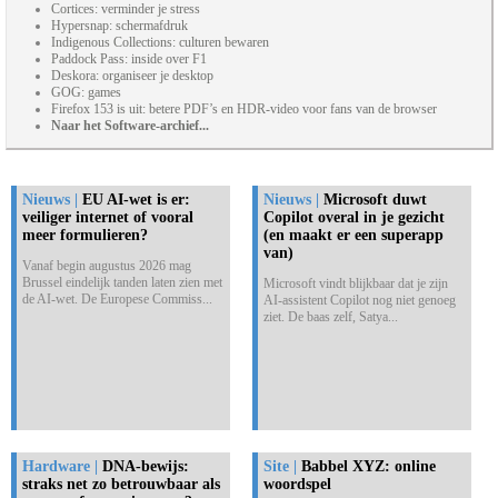
Cortices: verminder je stress
Hypersnap: schermafdruk
Indigenous Collections: culturen bewaren
Paddock Pass: inside over F1
Deskora: organiseer je desktop
GOG: games
Firefox 153 is uit: betere PDF’s en HDR-video voor fans van de browser
Naar het Software-archief...
Nieuws |
EU AI-wet is er:
Nieuws |
Microsoft duwt
veiliger internet of vooral
Copilot overal in je gezicht
meer formulieren?
(en maakt er een superapp
van)
Vanaf begin augustus 2026 mag
Brussel eindelijk tanden laten zien met
Microsoft vindt blijkbaar dat je zijn
de AI-wet. De Europese Commiss...
AI-assistent Copilot nog niet genoeg
ziet. De baas zelf, Satya...
Hardware |
DNA-bewijs:
Site |
Babbel XYZ: online
straks net zo betrouwbaar als
woordspel